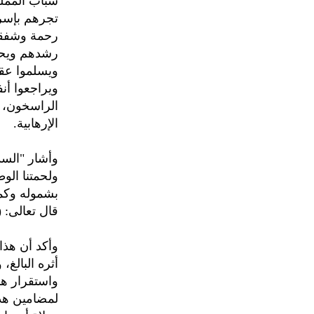
شباب المملك
تجرهم بإسرا
رحمة وشفقة و
رشدهم ويحاس
ويسلموا عق
ويراجعوا أن
الراسخون، و
الإرهابية.
وأشار "السد
ولحمتنا الوط
بشموله وكما
قال تعالى: (
وأكد أن هذا
أثره البالغ
واستقرار هذه
لمضامين هذا 