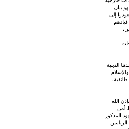
دات خارجية
و بيان
عودوا إلى
قيادهم
ن،
عات
نا الدينية
والإسلام
طائفية،
ذن الله
ظ أمن
هود المذكور
الربانيين