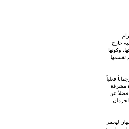
ام
ية خارج
ها، وكونها
 تقسمها
ناً فعلياً
رة مشرقة
فضلاً عن
لحرمان
بيان ليحمى