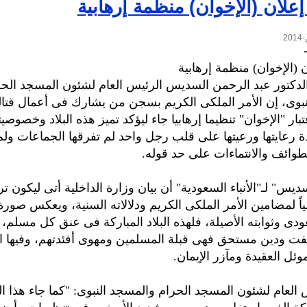
علان (الإخوان) منظمة إرهابية
 (الإخوان) منظمة إرهابية
لدكتور عبد الرحمن السديس الرئيس العام لشئون المسجد الحر
بوى، إن الأمر الملكى الكريم بسجن من يشارك فى أعمال قتال
بار "الإخوان" تنظيما إرهابيا جاء ليؤكد تميز هذه البلاد وخصوصيت
 رعايتها ورعيتها على قلب رجل واحد لم تفرقها الجماعات ولم
طوائف والانتماءات على حد قوله.
س" لـ"الأنباء السعودية" أن بيان وزارة الداخلية أتى ليكون ترجما
لياً لمضامين الأمر الملكى الكريم ودلالاته السنية، ويعكس صو
ودى وثوابته الأصيلة، فلهذه البلاد المباركة فى عنق كل مسلم، 
سلفت ودين مستحق فهى قبلة المسلمين ومهوى أفئدتهم، وفيها ا
ئل العقيدة ومآزر الإيمان.
س العام لشئون المسجد الحرام والمسجد النبوى: "كما جاء هذا ال