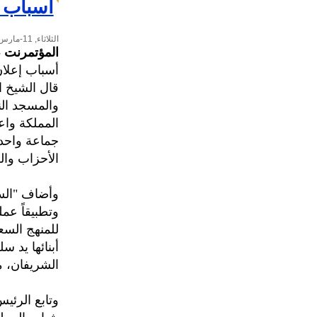
أسباب إ
الثلاثاء, 11-مارس-2014
المؤتمرنت
-
أسباب إعلان
قال الشيخ ا
والمسجد الن
المملكة واعت
جماعة واحدة
الأحزاب وال
وأضاف "السدي
وتطبيقاً عم
للمنهج السع
أبنائها يد 
الشريفان، مو
وتابع الرئي