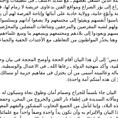
ة الذين استغل بعضهم ـ مع شديد الأسف ـ فى تنظيمات وأجن
ع إلى بؤر الصراع ومواقع الفتن بدعاوى عريضة لا زمام لها، فه
أبوّةٍ حانية، وولاية حادبة على أبنائها وإتاحة الفرصة لهم أن ي
بوا أنفسهم ويفيئوا إلى مجتمعهم ولا يصغوا آذانهم ويسلسوا 
ولهم لشبه المغرضين والمرجفين وشائعات المضلين والمحرّضي
فسهم ويعودوا إلى بلادهم ومجتمعهم ويسعهم ما وسع علماءهم
هنا يحذّر المواطنون من التعاطف مع الأجندات الخفية والجما
يس" إلى أن هذا البيان أقام الحجة وأوضح المحجة فى بيان وحدت
نية، وأكد منهجية الدولة ـ رعاها الله ـ فى الاعتدال والوسطية، 
له وعالميته أسمى من أن يختزل فى مفاهيم حزبية أو مسالك 
 إن هذه أمتكم أمة واحدة).
 البيان جاء بلسماً للجراح وصمام أمان وطوق نجاة وسيكون له بإ
، ومآلاته السديدة فى إطفاء نار الفتن والخروج من المحن، وحف
 البلاد، وإننا لنأمل من الجميع التجاوب المشكور والتفهم المع
البيان والالتزام به وأن نكون يداً واحدة وصفاً واحداً مع علمائنا 