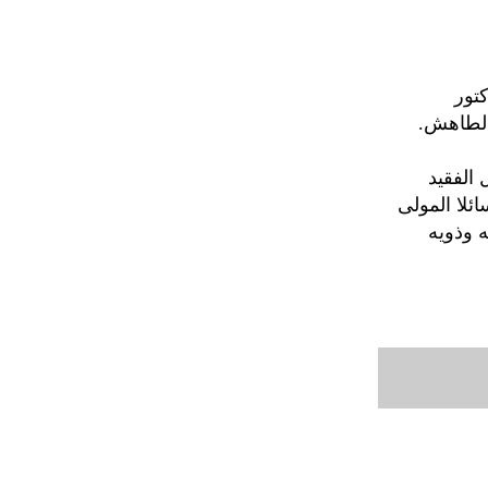
تور
الطاهش.
 الفقيد
ئلا المولى
 وذويه