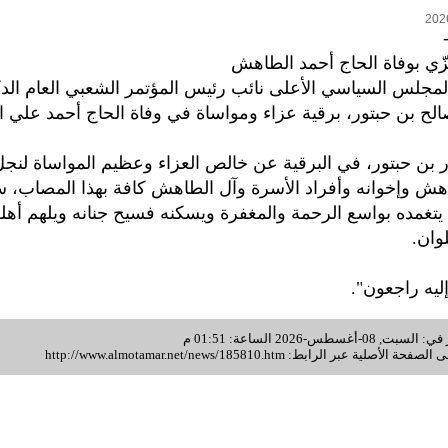
زّي بوفاة الحاج أحمد الطاهش
جلس السياسي الأعلى نائب رئيس المؤتمر الشعبي العام الدك
الح بن حبتور، برقية عزاء ومواساة في وفاة الحاج أحمد علي 
ر بن حبتور، في البرقية عن خالص العزاء وعظيم المواساة لنجل
ش وإخوانه وأفراد الأسرة وآل الطاهش كافة بهذا المصاب، سا
تغمده بواسع الرحمة والمغفرة ويسكنه فسيح جنانه ويلهم أهله
وان.
 إليه راجعون".
غسطس-2026 الساعة: 01:51 م
 الصفحة الأصلية عبر الرابط:
http://www.almotamar.net/news/185810.htm