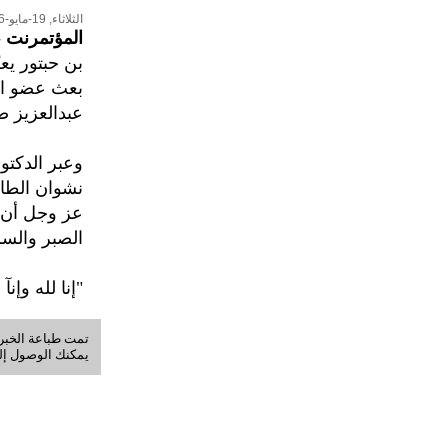
الثلاثاء, 19-مايو-2026
المؤتمرنت
-
بن حبتور يع
بعث عضو الم
عبدالعزيز ص
وعبر الدكتو
نشوان الطاه
عز وجل أن ي
الصبر والسل
"إنا لله وإنآ
تمت طباعة الخبر في: السبت, 08-أ
يمكنك الوصول إلى