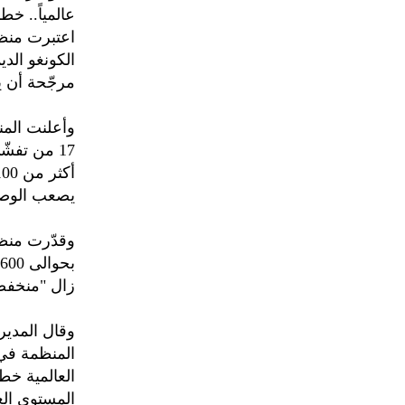
عالمياً.. خ
اعتبرت منظم
الكونغو الد
مرجّحة أن ي
وأعلنت المن
17 من تفش
يصعب الوصول
زال "منخفض
وقال المدير
المنظمة في 
العالمية خط
المستوى الع