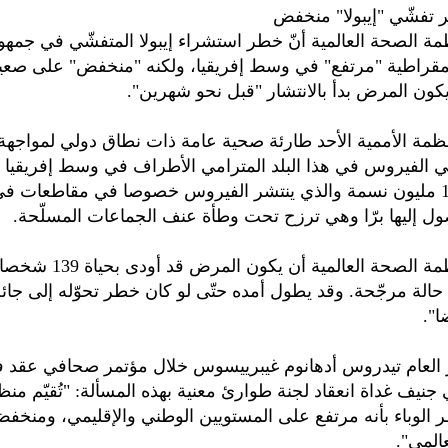
طر تفشّي "إيبولا" منخفض
ة الصحة العالمية أنّ خطر استشراء إيبولا المتفشّي في جمهو
يمقراطية "مرتفع" في وسط إفريقيا، ولكنه "منخفض" على صعيد 
كون المرض بدأ بالانتشار "قبل نحو شهرين".
ظمة الأممية الأحد طارئة صحية عامة ذات نطاق دولي لمواجهة ا
ّي الفيروس في هذا البلد المترامي الأطراف في وسط إفريقيا ا
أكثر من 100 مليون نسمة والذي ينتشر الفيروس خصوصا في مقاطعات 
 إليها برّا وهي ترزح تحت وطأة عنف الجماعات المسلّحة.
وقدّرت منظمة الصحة العالمية أن يكو
بحوالى 600 حالة مرجّحة. وقد يطول أمده حتّى لو كان خطر تحوّله إلى جائ
ا".
 العام تيدروس أدهانوم غيبرييسوس خلال مؤتمر صحافي عقد ف
جنيف غداة انعقاد لجنة طوارئ معنية بهذه المسألة: "تُقيّم من
ر الوباء بأنه مرتفع على المستويين الوطني والإقليمي، ومنخ
المي".