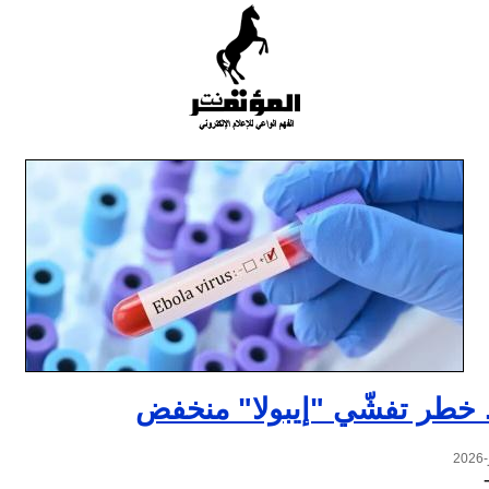
.. خطر تفشّي "إيبولا" منخفض