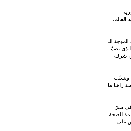
رية
العالم،
لموجة الـ
لذي يضمّ
في شرقه
ن المرض قد أودى بحياة 139 شخصا وتسبّب
حة راهنا ما
ي مقرّ
ظمة الصحة
فض على