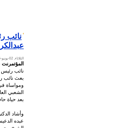
نائب رئ
عبدالكر
الثلاثاء, 02-يونيو-2026
المؤتمرنت
-
نائب رئيس ا
بعث نائب رئ
ومواساة في 
الشعبي العا
بعد حياة حا
وأشاد الدكت
عبده الدعيس