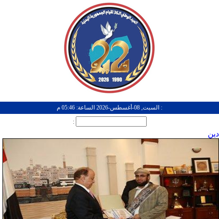
: السبت, 08-أغسطس-2026 الساعة: 05:46 م
:
دين