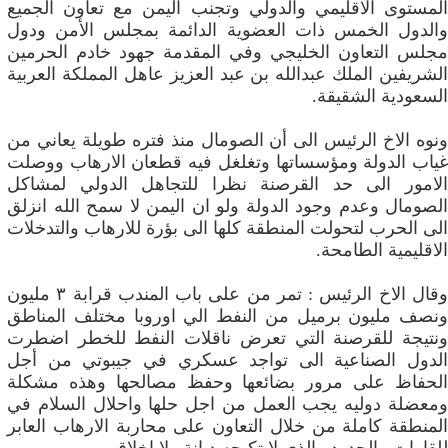
المستوى الاقليمي والدولي وتجنب اليمن مع تعاون الجميع
والدول الخمس ذات العضوية الدائمة بمجلس الأمن ودول
مجلس التعاون الخليجي وفي المقدمة جهود خادم الحرمين
الشريفين الملك عبدالله بن عبد العزيز عاهل المملكة العربية
السعودية الشقيقة.
ونوه الاخ الرئيس الى أن الصومال منذ فتره طويلة يعاني من
غياب الدولة ومؤسساتها وتغلغل فيه قطعان الارهاب ووصلت
الامور الى حد القرصنة نظرا للتجاهل الدولي لمشاكل
الصومال وعدم وجود الدولة ولو ان اليمن لا سمح الله انزلق
الى الحرب لتحولت المنطقة كلها الى بؤرة للارهاب والتدخلات
الاقليمية الطامحة.
وقال الاخ الرئيس : تمر من على باب المندب قرابة ٣ مليون
ونصف مليون برميل من النفط الي اوروبا مختلف المناطق
ونتيجة للقرصنة التي تعرض ناقلات النفط للخطر اضطرت
الدول الصناعية الى تواجد عسكري في جيبوتي من أجل
الحفاظ على مرور بضائعها وحفظ مصالحها وهذه مشكلة
ومعضلة دوليه يجب العمل من اجل حلها واحلال السلام في
المنطقة كاملة من خلال التعاون على محاربة الارهاب العابر