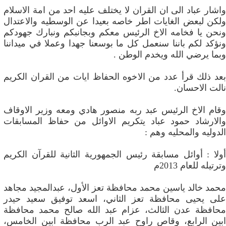
واشار عباد الى ان القران لا يختلف عليه احد من امة الاسلام
ولكن لبعض الغايات اطر خاصه بعيدا عن الوسطيه والاعتدال
ونحن يا فخامه الاخ الرئيس معكم وبجانبكم ونبارك جهودكم
ونؤكد لكم باننا سنعمل كل ما بوسعنا جهدا وعملا في ميداننا
وبما يرضي الله ويخدم الوطن .
بعد ذلك قرأ عدد من الاخوه الحفاظ ايات من القران الكريم
نالت الاحسان.
وقام الاخ الرئيس عبد ربه منصور هادي ومعه وزير الاوقاف
والارشاد حمود عباد يتكريم الاوائل من حفاظ المسابقات
الدوليه والمحليه وهم :
أولا : أوائل مسابقة رئيس الجمهورية الثانية للقرآن الكريم
وترتيله للعام 2013م
محمد خالد ياسين محمد محافظة تعز الأول، عبدالمجيد مجاهد
على يحيى محافظة تعز الثاني، اسعد توفيق سعيد حيدر
محافظة عدن الثالث، عزام عبد الله صالح محمد محافظة
ابين الرابع، وقاص راوح عبد الرب محافظة ابين الخامس،