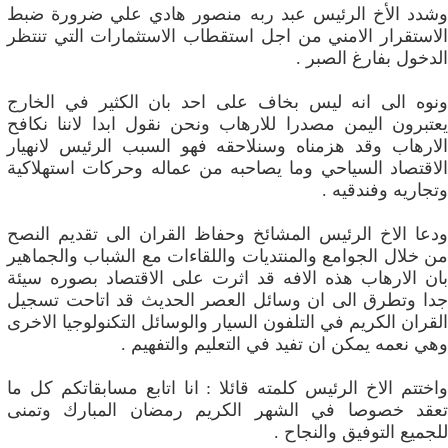
وشدد الأخ الرئيس عبد ربه منصور هادي علي ضرورة ضبط
الاستقرار الامني من اجل استقطاب الاستثمارات التي تنتظر
الدخول بفارغ الصبر .
ونوه الى انه ليس بخاف على احد بان الكثير في الخارج
يعتبرون اليمن مصدرا للارهاب ونحن نقول ابدا لاننا نكافح
الارهاب وقد هزمناه وسنلاحقه فهو السبب الرئيس لانهيار
الاقتصاد السياحي وما يصاحبه من عماله وحركات استهلاكية
وتجاريه وفندقيه .
ودعا الاخ الرئيس المشائخ وحفاظ القران الى تقديم النصح
من خلال الجوامع والمنتديات واللقاءات مع الشباب والجماهير
بان الارهاب هذه الافه قد اثرت على الاقتصاد بصوره سيئة
جدا وتطرق الى ان وسائل العصر الحديث قد اتاحت تسجيل
القران الكريم في التلفون السيار والوسائل التكنولوجيا الاخرى
وهي نعمه يمكن ان تفيد في التعليم والتفهيم .
واختتم الاخ الرئيس كلمته قائلا : انا اتابع مسابقاتكم كل ما
تعقد خصوصا في الشهر الكريم رمضان المبارك وتمنى
للجميع التوفيق والنجاح .