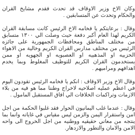
وكان الاخ وزير الاوقاف قد تحدث فقدم مشايخ القران
والحكام وتحدث عن المتسابقين .
وقال : برعايتكم يا فخامه الاخ الرئيس كانت مسابقة القران
الكريم لهذا العام أكبر دفعة حيث وصلت الي ١٣٠٠ متسابق
من مختلف المناطق ومحافظات الجمهورية على جائزه
الرئيس من مختلف مدارس القران الكريم وخالية من الاهواء
الحزبيه او المذهبيه او العصبويه او الجهويه او ممن
يستخدمون القران الكريم للتوظيف المغلوط وبما يخدم
اهدافهم ومراميهم .
وقال الاخ وزير الاوقاف : انكم يا فخامه الرئيس تقودون اليوم
في اعظم عمليه اصلاحيه لاخراج وطننا مما هو فيه من بلاء
الازمات وتراكمات الخلافات الي افاق المستقبل المامول .
وقال : عندما غلب اليمانيون الحوار فقد غلبوا الحكمة من اجل
امن واستقرار اليمن والزمن ليس مقياس في غاياته وانما بما
ينتجه من معاني حقيقيه ووطنيه من اجل الخروج الى واحه
الامن والامان والتطور والازدهار.