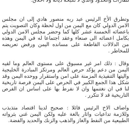
للقارات والحدود والذي لا تكبحه ديانة ولا اخلاق.
وتطرق الأخ الرئيس عبد ربه منصور هادي إلى ان مجلس
الامن الدولي كان مع اليمن من اول لحظة وكان التصويت يتم
باعضائه الخمسة عشر كلها كما وحضر مجلس الامن الدولي
بكامل اعضائه الى صنعاء وعقد اجتماعا له في اليمن وهذه
من الدلالات القاطعة على مسانده اليمن ورفض تعريضه
للمخاطر .
وقال : ذلك امر غير مسبوق على مستوى العالم وما لقيه
اليمن من دعم يؤكد حرص العالم ومرتكز المبادرة الخليجية
واليتها التنفيذية المزمنة على امن واستقرار ووحده اليمن وقد
شكل هذا الجمع الكبير في الحرص على اليمن فرصة تاريخية
لنا في ان نغتنمها وان لا نفرط بها على اساس ان الفرص
التاريخية قد لا تتكرر .
واضاف الاخ الرئيس قائلا : صحيح لدينا اقتصاد متذبذب
وللازمة تداعيات واثار بالغة عليه ولكن اليمن غني بثرواته
الطبيعية من النفط والغاز والذهب والزنك والحديد والفضة.