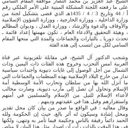
الشيخ عبد العزيز بن محمد النصار موافقة المقام السامي
على ما رفعته اللجنة المشكلة المبنية على الأمر الملكي رقم
أ / 44 وتاريخ 3 / 4 / 1435هـ الذي قضى بتشكيل لجنة من
وزارة الداخلية ، ووزارة الخارجية ، ووزارة الشؤون الإسلامية
والأوقاف والدعوة والإرشاد ، ووزارة العدل ، وديوان المظالم
، وهيئة التحقيق والادعاء العام ، تكون مهمتها إعداد قائمة ـ
تحدث دوريا ـ بالتيارات والجماعات والمدة التي منحها المقام
السامي لكل من انتسب إلى هذه الفئة
وشجب الدكتور آل الشيخ، في مقابلة تلفزيونية عبر قناة
العربية امس التحزب وخروج هذه الفئات ذات اليمين وذات
الشمال من أجل الوصول إلى غايات دنيوية وأجندات سياسية
تدار من خارج البلاد الإسلامية بهذه المنظمات والجماعات التي
ما انزل الله بها من سلطان وتحارب الأمة الوسطية أمة
الإسلام وتحاول أن تصل إلى مآرب دنيوية، وصارت مخالب
لأعداء الإسلام للنيل من الإسلام والمسلمين في أمنهم
واستقرارهم وقبل هذا في عقيدتهم ودينهم .
وقال معاليه : في الواقع ما صدر من بيان كان محل تقدير
ومحل إشادة وسيكون له أثر بالغ، حيث إن الحكومة ولله
الحمد دائماً رفيقة بالناس وحكيمة فيما تأمر به وتنهى، ولكنها
في هذا الوقت بالذات رأت أن إصدار مثل هذا البيان لا مناص