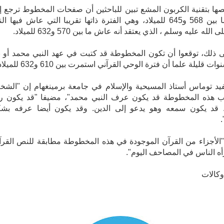
ها بتقنية الكربون المشع تبين للباحثين أن صفحات المخطوط ترجع إ
الفترة ما بين 568 و645 للميلاد، وهي الفترة ذاتها تقريبا التي عاش فيها ال
له عليه وسلم ، الذي يعتقد أنه عاش ما بين 570 و632 للميلاد.
ى ذلك، توقعوا أن تكون المخطوطة قد كتبت في عهد النبي محمد أو ب
ات قليلة علما أن فترة الوحي القرآني استمرت بين 610 و632 للميلاد.
يد توماس أستاذ المسيحية والإسلام في جامعة برمينغهام إن "الش
ب هذه المخطوطة قد يكون عرف النبي محمد"، مضيفا "قد يكون ر
 قد يكون سمعه وهو يدعو إلى الدين. وقد يكون أيضا عرفه بش
لأجزاء من القرآن الموجودة في هذه المخطوطة مطابقة للنص القرآ
أه الناس في المصاحف اليوم".
كالات