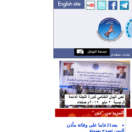
بحث متقدم
المزيد من "دين"
بعد21عاما على وفاتة مآذن
اليمن تصدح بصوتة