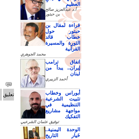
العظيمِ
أ.د عبدالعزيز صالح
بن حبتور
قراءة لمقال بن
حبتور حول
خطاب قائد
الثورة والمسيرة
القرآنية
محمد الجوهري
اتفاق ترامب
إيران.. يبدأ من
لبنان
أحمد الزبيري
أبوراس وخطاب
تعليق
تثبيت الشرعية
التنظيمية في
مواجهة مشاريع
التفكيك
توفيق عثمان الشرعبي
الوحدة اليمنية..
خَيار التاريخ