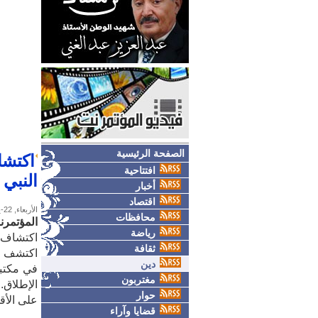
الصفحة الرئيسية
اكتشا
افتتاحية
النبي
أخبار
اقتصاد
الأربعاء, 22-يوليو-2015
محافظات
المؤتمرن
رياضة
اكتشاف أ
ثقافة
اكتشف با
دين
في مكتب
مغتربون
حوار
على الأق
قضايا وآراء