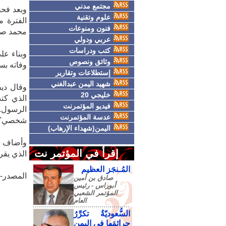
مجتمع مدني
وبعد فحص
علوم وتقنية
فنون ومنوعات
محمد صلى ال
عربي ودولي
كتب ودراسات
وبناء عل
وثائق ونصوص
وفاته بسنو
إستطلاعات وتقارير
شهيد اليمن عبدالغني
وقال ديف
خليجي 20
الذي كت
فيديو المؤتمرنت
الرسول.
عدسة المؤتمرنت
شخصي".
اليمن(شهداء الإرهاب)
وأضاف "ا
إقرأ في المؤتمر نت
الذي يقر
المُـنجَز العظيم
المصدر-و
صادق‮ ‬بن‮ ‬أمين‮
‬أبوراس - رئيس‮
‬المؤتمر‮ ‬الشعبي‮
‬العام
السُّعوديّةُ تكرِّرُ
جرائمَها في اليمنِ