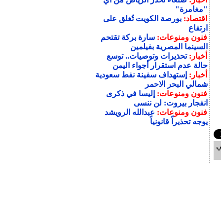
"مغامرة"
اقتصاد:
بورصة الكويت تُغلق على
ارتفاع
فنون ومنوعات:
سارة بركة تقتحم
السينما المصرية بفيلمين
أخبار:
تحذيرات وتوصيات.. توسع
حالة عدم استقرار أجواء اليمن
أخبار:
إستهداف سفينة نفط سعودية
شمالي البحر الاحمر
فنون ومنوعات:
إليسا في ذكرى
انفجار بيروت: لن ننسى
فنون ومنوعات:
عبدالله الرويشد
يوجه تحذيراً قانونياً
ي