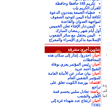
تكريم 188 حافظا وحافظة
للقرآن الكريم بإب
خطباء الجمعة يجددون الدعوة
لكافة أبناء اليمن لتوحيد الصفوف
لمواجهة العدوان والقاعدة
اليمن:دار الإفتاء تعلن الخميس
أول أيام شهر رمضان المبارك
اليمن يحتفل مع سائر الشعوب
الإسلامية بذكرى الإسراء والمعراج
عناوين أخرى متفرقة
أخبار:
احذروا.. إنذار إلى سكان هذه
المحافظات
أخبار:
رئيس المؤتمر يعزي بوفاة
الشيخ أحمد جريد
أخبار:
بيان صادر عن الأمانة العامة
للمؤتمر الشعبي العام
اقتصاد:
بورصة الكويت تغلق على
دة
تراجع
لى
رياضة:
تعادل سلبي يحسم قمة
ت في مكتبة الجامعة إلى ما قبل 1370 عاما
الأهلي والشعب
أخبار:
ارتفاع عدد شهداء غزة إلى
73382