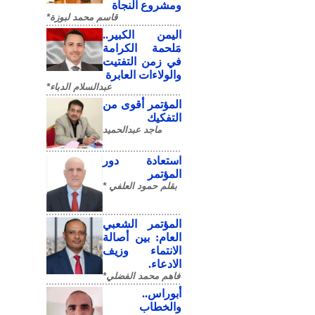
ومشروع النجاة
قاسم محمد لبوزة*
​اليمن الكبير..
مَلحمة الكرامة
في زمن التفتيت
والولاءات العابرة
عبدالسلام الدباء*
المؤتمر أقوى من
التفكيك
ماجد عبدالحميد
استعادة دور
المؤتمر
بقلم حمود العلفي *
المؤتمر الشعبي
العام: بين أصالة
الانتماء وزيف
الادعاء.
فاهم محمد الفضلي*
أبوراس..
والخطاب