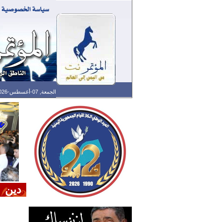
الجمعة, 07-أغسطس-2026 الساعة: 07:25 م - آخر تحديث: 02:30 م (30: 11) بتوقيت غرينتش
دين