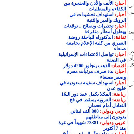
أخبار:
الأنف والأذن والحنجرة بين
لى
الكفاءة والمتطلبات
نبي
أخبار:
استهداف تحشيدات في
الرويك والعبر والثنية
أخبار:
تحذيرات ونصائح .. توقعات
بهطول أمطار متفرقة
عد
ثقافة:
الدكتوراه للباحثة روضة
العمري من كلية الإعلام بجامعة
صنعاء
خص
أخبار:
تواصل الاعتداءات الإسرائيلية
أى
في الضفة
كل
اقتصاد:
الذهب يتجاوز 4200 دولار
أخبار:
بدء صرف مرتبات محرم
وصفر بصنعاء
أخبار:
استهداف سفينة سعودية في
ني
خليج عدن
رياضة:
المكلا يكمل عقد دور الـ16
رياضة:
العروبة يسقط في فخ
التعادل أمام فحمان
عربي ودولي:
800 ألف لبناني
يعودون إلى مناطقهم
عربي ودولي:
73381 شهيداً في غزة
منذ 7 أكتوبر
أخبار:
صنعاء تحذّر الرياض من أيّ