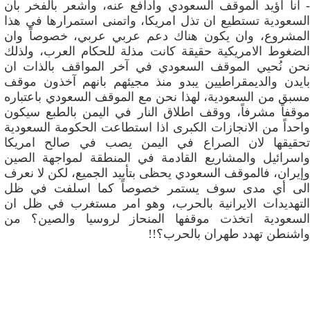
- انا أؤيد الموقف السعودي وادافع عنه، وأشعر بالفخر بأن
السعودية تستطيع ان تذل امريكا، واتمنى استمرارها في هذا
المشروع، وان يكون هناك دعم عربي عربي، خصوصاً وان
الضغوط الامريكية حقيقة كانت مذلة للحكام العرب، ولذلك
نحن نُحيي الموقف السعودي في آخر المواقف بالذات ان
بايدن والديمقراطيين يبدو منذ مجيئهم بانهم آخذون موقف
مسبق من السعودية، لهذا نحن مع الموقف السعودي باعتباره
موقفاً مشرفاً، ووقف اطلاق النار في اليمن بالطبع سيكون
واحداً من الانجازات الكبرى اذا استطاعت الحكومة السعودية
تحقيقها لان الصراع في اليمن يصب في صالح امريكا
واسرائيل والمشاريع القادمة في المنطقة لمواجهة الصين
وإيران، فالموقف السعودي يحظى بتأييد الجميع، لكن لا نعرف
الى أي مدى سوف يستمر خصوصاً كما اسلفت في ظل
التهديدات الايرانية بالحرب، وهو امر مستغرب في ظل ان
السعودية اتخذت موقفها المنحاز لروسيا والصين؟ من
واشنطن تهدد طهران بالحرب؟!!