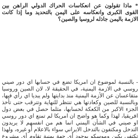
* ماذا تقولون عن انعكاسات الحراك الدولي الراهن بين
القوى الكبرى وانعكاسه على اليمن بالتحديد وما إذا كانت
الازمة باليمن جاذله لروسيا والصين؟
- بالنسبة لموضوع ان امريكا تضع في حسابها اي دور صيني
روسي في الازمة اليمنية، في الحقيقة لا، لان الصين وروسيا
متقاعسان عن الأزمة اليمنية منذ بدايتها ولم يبديا اي رأي فيها،
وبالنسبة للصين وكعادتها هي تنتظر للنهاية وتترقب حتى تأخذ
الجزء الاكبر من الكعكة لحسابها، مثلما حصل في بعض دول
افريقيا، لهذا وكما هو واضح ان امريكا لم تمنع اي دور روسي
او صيني في الشأن اليمني انما هم من انفسهم لا يريدون
التدخل ومكتفون بالتدخل الايراني سواء بالاعلام أو غيره، ولهذا
تكتفي بكين وموسكو بوجود أي جهة يمنية تقاوم أي مشروع