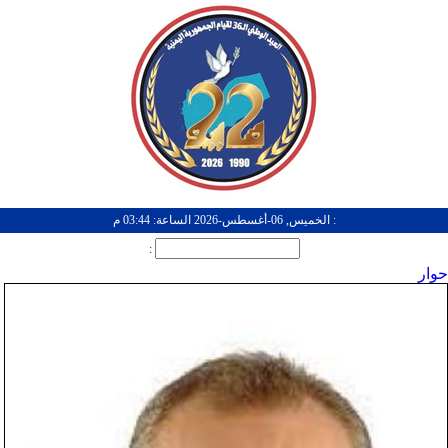
: الخميس, 06-أغسطس-2026 الساعة: 03:44 م
:
حوار