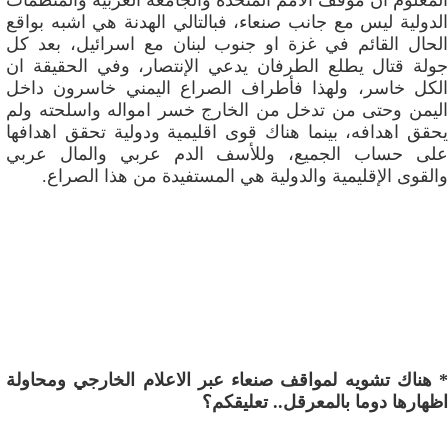
المعلوم ان موقف الامم المتحدة والجامعة العربية والمنظمات
الدولية ليس مع جانب صنعاء، فبالتالي الهدنة هي اشبه بواقع
الحال القائم في غزة او جنوب لبنان مع اسرائيل، بعد كل
جولة قتال يطلع الطرفان يدعي الإنتصار، وفي الحقيقة ان
الكل خاسر، ولهذا فأطراف الصراع اليمني خاسرون داخل
اليمن وحتى من تدخل من الخارج خسر امواله واسلحته ولم
يحقق اهدافه، بينما هناك قوى اقليمية ودولية تحقق اهدافها
على حساب الجميع، وللأسف الدم عربي والمال عربي
والقوى الإقليمية والدولية هي المستفيدة من هذا الصراع.
* هناك تشويه لمواقف صنعاء عبر الاعلام الخارجي ومحاولة
اظهارها دوما بالمعرقل.. تعليقكم؟