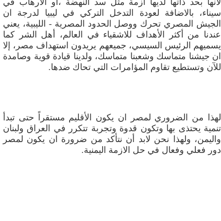
لانها بحد ذاتها لديها أزمة مثل سد النهضة ،او الارهاب في
سيناء، بالاضافة لعودة التدخل التركي في ليبيا لدرجة ان
الجيش المصري تحرك ووصل الحدود المصرية - الليبية، يعني
عندنا من أكثر الأهداف للاشقياء في العالم، أهل الشر كما
يسميهم الرئيس السيسي، جميعهم يريدون استهداف مصر، إلا
ان جيشنا متماسك وشعبنا متماسك، ولدينا قيادة قوية وصامدة
للآن وتستطيع تقاوم المؤامرات التي تحاك ضدها.
لهذا من الضروري لمصر ان يكون الأقليم مستقراً حتى تبدأ
تنمية يحتذى بها وتكون قدوة وتجربة تتكرر في العراق ولبنان
واليمن، ولهذا نحن لابد أن نتأكد من ضرورة ان يكون لمصر
دور فعلي وفعال في حل الازمة اليمنية.