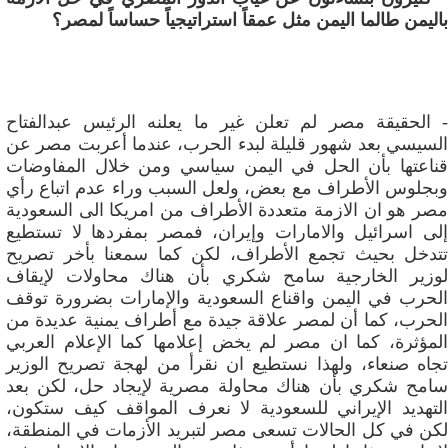
باليمن طالما اليمن مثل عمقاً استراتيجياً حساساً لمصر؟
- الحقيقة مصر لم تعلن غير ما يعلنه الرئيس عبدالفتاح
السيسي بعد شهور قليلة لبدء الحرب، عندما أعربت مصر عن
قناعتها بأن الحل في اليمن سياسي ومن خلال المفاوضات
وبجلوس الأطراف مع بعض، ولعل السبب وراء عدم اتباع رأي
مصر هو ان الازمة متعددة الأطراف من امريكا الى السعودية
إلى اسرائيل والامارات وإيران، فمصر بمفردها لا تستطيع
تتدخل بحيث تجمع الأطراف، لكن كما سمعنا بأخر تصريح
لوزير الخارجية سامح شكري بأن هناك محاولات لإيقاف
الحرب في اليمن واقناع السعودية والإمارات بضرورة توقف
الحرب، كما أن لمصر علاقة جيدة مع أطراف يمنية عديدة من
المؤثرة، كما ان مصر لم يخض إعلامها كما الإعلام العربي
تجاه صنعاء، ولهذا نستطيع ان نقرأ من لهجة تصريح الوزير
سامح شكري بأن هناك محاولة مصرية لإيجاد حل، لكن بعد
التهديد الإيراني للسعودية لا نعرف المواقف كيف ستكون،
لكن في كل الحالات تسعى مصر لتبريد الأزمات في المنطقة،