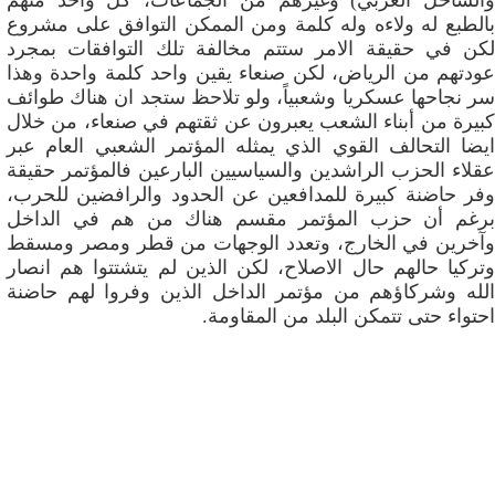
والساحل الغربي) وغيرهم من الجماعات، كل واحد منهم
بالطبع له ولاءه وله كلمة ومن الممكن التوافق على مشروع
لكن في حقيقة الامر ستتم مخالفة تلك التوافقات بمجرد
عودتهم من الرياض، لكن صنعاء يقين واحد كلمة واحدة وهذا
سر نجاحها عسكريا وشعبياً، ولو تلاحظ ستجد ان هناك طوائف
كبيرة من أبناء الشعب يعبرون عن ثقتهم في صنعاء، من خلال
ايضا التحالف القوي الذي يمثله المؤتمر الشعبي العام عبر
عقلاء الحزب الراشدين والسياسيين البارعين فالمؤتمر حقيقة
وفر حاضنة كبيرة للمدافعين عن الحدود والرافضين للحرب،
برغم أن حزب المؤتمر مقسم هناك من هم في الداخل
وآخرين في الخارج، وتعدد الوجهات من قطر ومصر ومسقط
وتركيا حالهم حال الاصلاح، لكن الذين لم يتشتتوا هم انصار
الله وشركاؤهم من مؤتمر الداخل الذين وفروا لهم حاضنة
احتواء حتى تتمكن البلد من المقاومة.