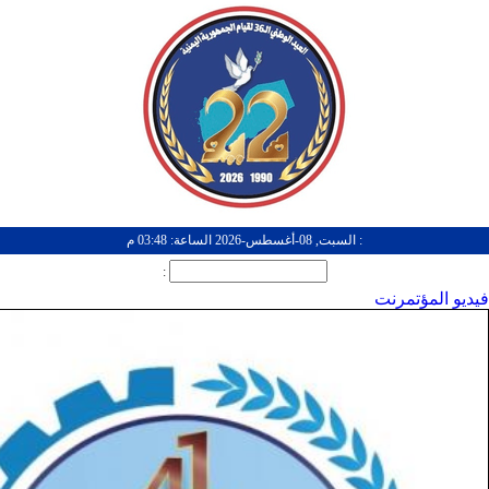
: السبت, 08-أغسطس-2026 الساعة: 03:48 م
:
فيديو المؤتمرنت