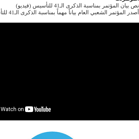
نص بيان المؤتمر بمناسبة الذكرى الـ41 للتأسيس (فيديو)
أصدر‮ ‬المؤتمر‮ ‬الشعبي‮ ‬العام‮ ‬بياناً‮ ‬مهماً‮ ‬بمناسبة‮ ‬الذكرى‮ ‬الـ41 ‬للتأسيس.