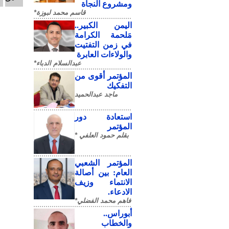
ومشروع النجاة
قاسم محمد لبوزة*
​اليمن الكبير..
مَلحمة الكرامة
في زمن التفتيت
والولاءات العابرة
عبدالسلام الدباء*
المؤتمر أقوى من
التفكيك
ماجد عبدالحميد
استعادة دور
المؤتمر
بقلم حمود العلفي *
المؤتمر الشعبي
العام: بين أصالة
الانتماء وزيف
الادعاء.
فاهم محمد الفضلي*
أبوراس..
والخطاب