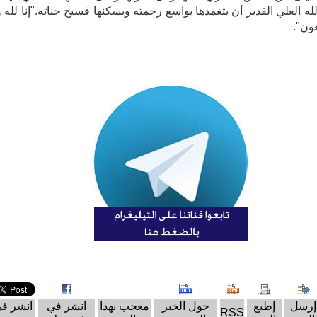
له العلي القدير أن يتغمدها بواسع رحمته ويسكنها فسيح جناته."إنا لله وإ
عون".
إرسل
إطبع
حول الخبر
معجب بهذا
انشر في
انشر ف
RSS