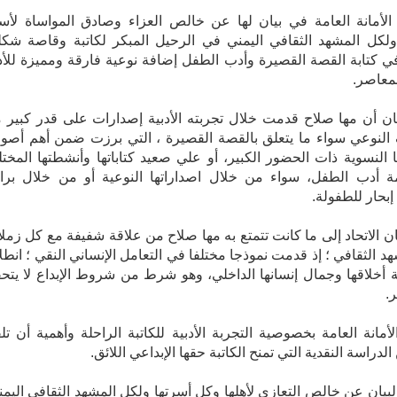
لأمانة العامة في بيان لها عن خالص العزاء وصادق المواساة لأس
ولكل المشهد الثقافي اليمني في الرحيل المبكر لكاتبة وقاصة شك
في كتابة القصة القصيرة وأدب الطفل إضافة نوعية فارقة ومميزة للأ
لمعاصر.
يان أن مها صلاح قدمت خلال تجربته الأدبية إصدارات على قدر كبير 
 النوعي سواء ما يتعلق بالقصة القصيرة ، التي برزت ضمن أهم أصوات
ا النسوية ذات الحضور الكبير، أو علي صعيد كتاباتها وأنشطتها المختل
 أدب الطفل، سواء من خلال اصداراتها النوعية أو من خلال برا
حار للطفولة.
ان الاتحاد إلى ما كانت تتمتع به مها صلاح من علاقة شفيفة مع كل زملائ
د الثقافي ؛ إذ قدمت نموذجا مختلفا في التعامل الإنساني النقي ؛ انطلا
 أخلاقها وجمال إنسانها الداخلي، وهو شرط من شروط الإبداع لا يتح
.
أمانة العامة بخصوصية التجربة الأدبية للكاتبة الراحلة وأهمية أن تل
لدراسة النقدية التي تمنح الكاتبة حقها الإبداعي اللائق.
بيان عن خالص التعازي لأهلها وكل أسرتها ولكل المشهد الثقافي اليمن