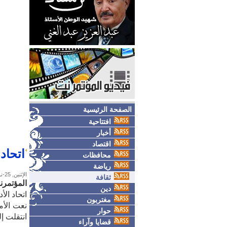
الصفحة الرئيسية
افتتاحية
أخبار
اقتصاد
اتحاد 
محافظات
رياضة
الإثنين, 25-نوفمبر-2024
ثقافة
المؤتمر
دين
اتحاد الأ
مغتربون
نعت الأما
حوار
انتقلت إ
قضايا وآراء