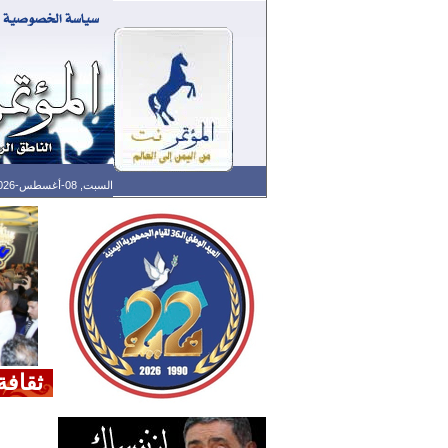
السبت, 08-أغسطس-2026 الساعة: 03:49 م - آخر تحديث: 02:43 م (43: 11) بتوقيت غرينتش
ثقافة