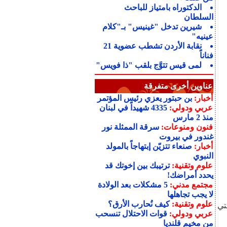
الدكتوراه بامتياز للباحث
السلطان
شيرين تدخل "غينيس" بـ"كلام
عينيه"
نقابة الأردن تشطب عضوية 21
فناناً
لمى قيس تتوَّج بلقب "ذا فويس"
عناوين أخرى متفرقة
أخبار:
بن حبتور يعزي رئيس المؤتمر
عربي ودولي:
4335 شهيداً في لبنان
منذ 2 مارس
فنون ومنوعات:
سرقة الممثلة نور
غندور في بيروت
أخبار:
صنعاء تتزيّن إبتهاجاً بالمولد
النبوي
علوم وتقنية:
ترتيبك بين إخوتك قد
يحدد أمراضك!
مجتمع مدني:
5 مشكلات بعد الولادة
لا يجب تجاهلها
علوم وتقنية:
كيف نُحارب الأرق؟
تي
عربي ودولي:
قوات الاحتلال تنسحب
من مخيم قلنديا