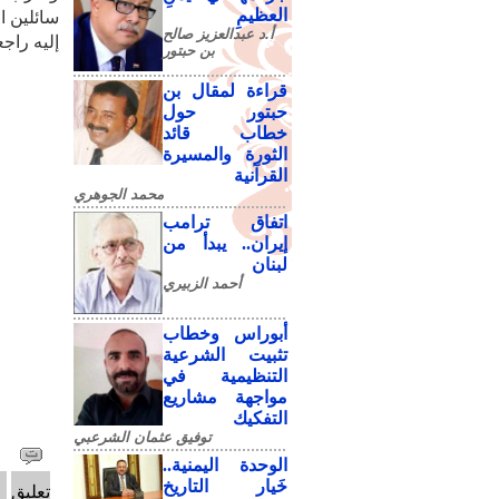
العظيمِ
سائلين ال
أ.د عبدالعزيز صالح
إليه راج
بن حبتور
قراءة لمقال بن
حبتور حول
خطاب قائد
الثورة والمسيرة
القرآنية
محمد الجوهري
اتفاق ترامب
إيران.. يبدأ من
لبنان
أحمد الزبيري
أبوراس وخطاب
تثبيت الشرعية
التنظيمية في
مواجهة مشاريع
التفكيك
توفيق عثمان الشرعبي
الوحدة اليمنية..
خَيار التاريخ
تعليق