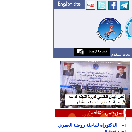
بحث متقدم
المزيد من "ثقافة"
الدكتوراه للباحثة روضة العمري
من صنعاء