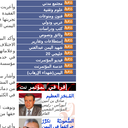
مجتمع مدني
وأعربت ا
علوم وتقنية
الفقيدة 
فنون ومنوعات
تجربتها 
عربي ودولي
اليمني ا
كتب ودراسات
وثائق ونصوص
وأكد الب
إستطلاعات وتقارير
الاختلاف
شهيد اليمن عبدالغني
وعلاماته
خليجي 20
في خدمة
فيديو المؤتمرنت
مؤسسة إب
عدسة المؤتمرنت
اليمن(شهداء الإرهاب)
وأشار بي
في المشه
إقرأ في المؤتمر نت
من دماثة
في الكثير
المُـنجَز العظيم
صادق‮ ‬بن‮ ‬أمين‮
‬أبوراس - رئيس‮
ونوهت ال
‬المؤتمر‮ ‬الشعبي‮
حقها من ا
‬العام
السُّعوديّةُ تكرِّرُ
وأعرب ال
جرائمَها في اليمنِ