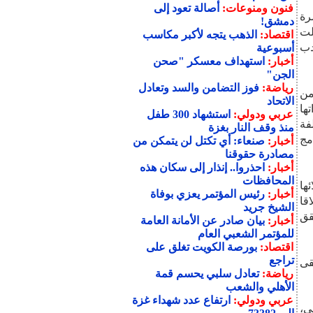
فنون ومنوعات:
أصالة تعود إلى
رة
دمشق!
لت
اقتصاد:
الذهب يتجه لأكبر مكاسب
دب
أسبوعية
أخبار:
استهداف معسكر "صحن
الجن"
رياضة:
فوز التضامن والسد وتعادل
من
الاتحاد
ها
عربي ودولي:
استشهاد 300 طفل
فة
منذ وقف النار بغزة
مج
أخبار:
صنعاء: أي تكتل لن يتمكن من
مصادرة حقوقنا
أخبار:
احذروا.. إنذار إلى سكان هذه
المحافظات
ها
أخبار:
رئيس المؤتمر يعزي بوفاة
قا
الشيخ جريد
قق
أخبار:
بيان صادر عن الأمانة العامة
للمؤتمر الشعبي العام
اقتصاد:
بورصة الكويت تغلق على
تراجع
قى
رياضة:
تعادل سلبي يحسم قمة
الأهلي والشعب
عربي ودولي:
ارتفاع عدد شهداء غزة
ي،