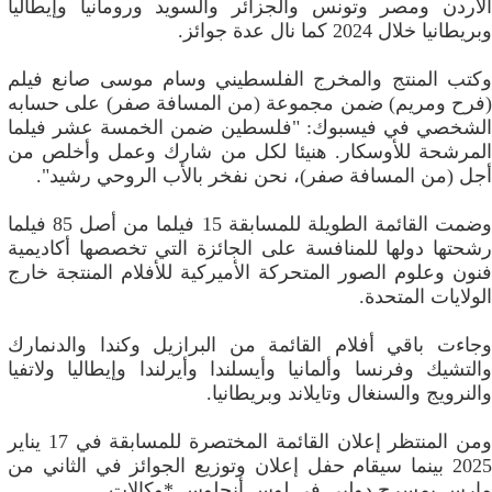
الأردن ومصر وتونس والجزائر والسويد ورومانيا وإيطاليا
وبريطانيا خلال 2024 كما نال عدة جوائز.
وكتب المنتج والمخرج الفلسطيني وسام موسى صانع فيلم
(فرح ومريم) ضمن مجموعة (من المسافة صفر) على حسابه
الشخصي في فيسبوك: "فلسطين ضمن الخمسة عشر فيلما
المرشحة للأوسكار. هنيئا لكل من شارك وعمل وأخلص من
أجل (من المسافة صفر)، نحن نفخر بالأب الروحي رشيد".
وضمت القائمة الطويلة للمسابقة 15 فيلما من أصل 85 فيلما
رشحتها دولها للمنافسة على الجائزة التي تخصصها أكاديمية
فنون وعلوم الصور المتحركة الأميركية للأفلام المنتجة خارج
الولايات المتحدة.
وجاءت باقي أفلام القائمة من البرازيل وكندا والدنمارك
والتشيك وفرنسا وألمانيا وأيسلندا وأيرلندا وإيطاليا ولاتفيا
والنرويج والسنغال وتايلاند وبريطانيا.
ومن المنتظر إعلان القائمة المختصرة للمسابقة في 17 يناير
2025 بينما سيقام حفل إعلان وتوزيع الجوائز في الثاني من
مارس بمسرح دولبي في لوس أنجلوس.*وكالات