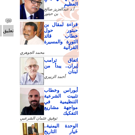
العظيمِ
أ.د عبدالعزيز صالح
بن حبتور
قراءة لمقال بن
حبتور حول
تعليق
خطاب قائد
الثورة والمسيرة
القرآنية
محمد الجوهري
اتفاق ترامب
إيران.. يبدأ من
لبنان
أحمد الزبيري
أبوراس وخطاب
تثبيت الشرعية
التنظيمية في
مواجهة مشاريع
التفكيك
توفيق عثمان الشرعبي
الوحدة اليمنية..
خَيار التاريخ