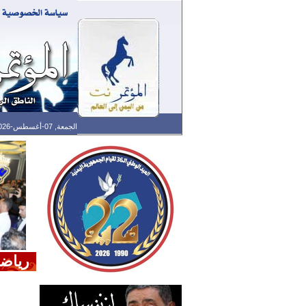
الجمعة, 07-أغسطس-2026 الساعة: 06:38 م - آخر تحديث: 02:30 م (30: 11) بتوقيت غرينتش
رياض