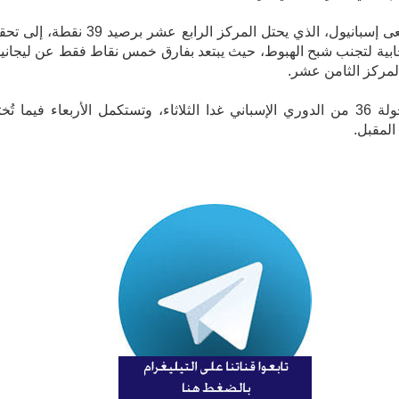
فيما يسعى إسبانيول، الذي يحتل المركز الرابع عشر برصيد 39 نقطة
جابية لتجنب شبح الهبوط، حيث يبتعد بفارق خمس نقاط فقط عن ليجان
مركز الثامن عشر.
وتبدأ الجولة 36 من الدوري الإسباني غدا الثلاثاء، وتستكمل الأربعاء فيما تُخ
لمقبل.