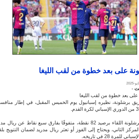
نة على بعد خطوة من لقب الليغا
ت
-
على بعد خطوة من لقب الليغا
يق برشلونة، نظيره إسبانيول يوم الخميس المقبل، في إطار منافس
ويدخل برشلونة اللقاء برصيد 82 نقطة، متفوقًا بفارق سبع نقاط عن ريال م
ركز الثاني، ويحتاج إلى الفوز أو تعثر ريال مدريد لضمان التتويج بل
ني للمرة 28 في تاريخه.