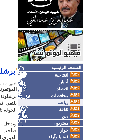
الصفحة الرئيسية
برشلو
افتتاحية
أخبار
الإثنين, 12-مايو-2025
اقتصاد
المؤتمرن
محافظات
برشلونة 
رياضة
يلتقي فر
ثقافة
الجولة 36 من الدوري الإسباني لكرة القدم.
دين
مغتربون
حوار
صاحب الم
قضايا وآراء
الدوري الإسبا