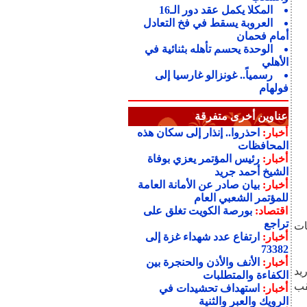
المكلا يكمل عقد دور الـ16
العروبة يسقط في فخ التعادل
أمام فحمان
الوحدة يحسم تأهله بثنائية في
الأهلي
رسمياً.. غونزالو غارسيا إلى
فولهام
عناوين أخرى متفرقة
أخبار:
احذروا.. إنذار إلى سكان هذه
المحافظات
أخبار:
رئيس المؤتمر يعزي بوفاة
الشيخ أحمد جريد
أخبار:
بيان صادر عن الأمانة العامة
للمؤتمر الشعبي العام
اقتصاد:
بورصة الكويت تغلق على
تراجع
ات
أخبار:
ارتفاع عدد شهداء غزة إلى
73382
أخبار:
الأنف والأذن والحنجرة بين
دريد
الكفاءة والمتطلبات
قب
أخبار:
استهداف تحشيدات في
الرويك والعبر والثنية