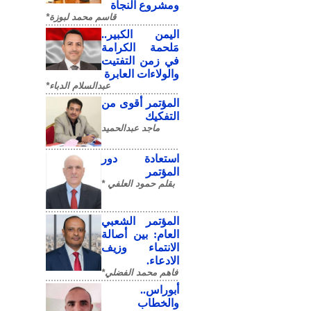
ومشروع النجاة
قاسم محمد لبوزة*
​اليمن الكبير..
مَلحمة الكرامة
في زمن التفتيت
والولاءات العابرة
عبدالسلام الدباء*
المؤتمر أقوى من
التفكيك
ماجد عبدالحميد
استعادة دور
المؤتمر
بقلم حمود العلفي *
المؤتمر الشعبي
العام: بين أصالة
الانتماء وزيف
الادعاء.
فاهم محمد الفضلي*
أبوراس..
والخطاب