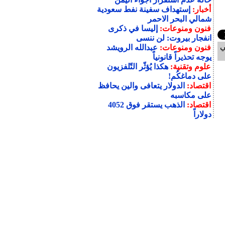
أخبار:
إستهداف سفينة نفط سعودية
شمالي البحر الاحمر
فنون ومنوعات:
إليسا في ذكرى
انفجار بيروت: لن ننسى
ي
فنون ومنوعات:
عبدالله الرويشد
يوجه تحذيراً قانونياً
علوم وتقنية:
هكذا يُؤثّر التّلفزيون
على دماغكُم!
اقتصاد:
الدولار يتعافى والين يحافظ
على مكاسبه
اقتصاد:
الذهب يستقر فوق 4052
دولاراً