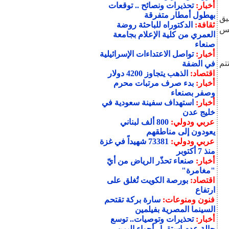
أخبار:
تحذيرات ونصائح .. توقعات
بهطول أمطار متفرقة
، إلى تحقيق
ثقافة:
الدكتوراه للباحثة روضة
يس
العمري من كلية الإعلام بجامعة
صنعاء
أخبار:
تواصل الاعتداءات الإسرائيلية
تتم
في الضفة
اقتصاد:
الذهب يتجاوز 4200 دولار
أخبار:
بدء صرف مرتبات محرم
وصفر بصنعاء
أخبار:
استهداف سفينة سعودية في
خليج عدن
عربي ودولي:
800 ألف لبناني
يعودون إلى مناطقهم
عربي ودولي:
73381 شهيداً في غزة
منذ 7 أكتوبر
أخبار:
صنعاء تحذّر الرياض من أيّ
"مغامرة"
اقتصاد:
بورصة الكويت تُغلق على
ارتفاع
فنون ومنوعات:
سارة بركة تقتحم
السينما المصرية بفيلمين
أخبار:
تحذيرات وتوصيات.. توسع
حالة عدم استقرار أجواء اليمن