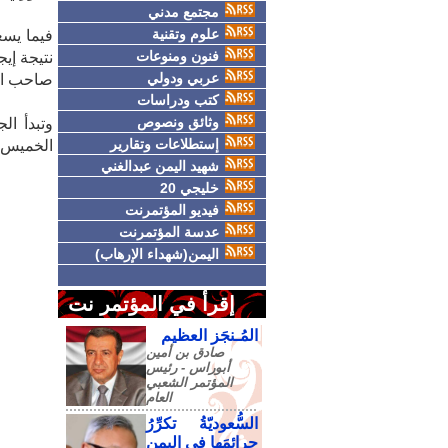
مجتمع مدني
علوم وتقنية
فنون ومنوعات
نتيجة إي
عربي ودولي
صاحب ال
كتب ودراسات
وثائق ونصوص
إستطلاعات وتقارير
الخميس ا
شهيد اليمن عبدالغني
خليجي 20
فيديو المؤتمرنت
عدسة المؤتمرنت
اليمن(شهداء الإرهاب)
إقرأ في المؤتمر نت
المُـنجَز العظيم
صادق‮ ‬بن‮ ‬أمين‮
‬أبوراس - رئيس‮
‬المؤتمر‮ ‬الشعبي‮
‬العام
السُّعوديّةُ تكرِّرُ
جرائمَها في اليمنِ