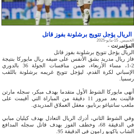
الريال يؤجل تتويج برشلونة بفوز قاتل
الخميس, 15-مايو-2025
المؤتمرنت
-
الريال يؤجل تتويج برشلونة بفوز قاتل
فاز ريال مدريد بشق الأنفس على ضيفه ريال مايوركا بنتيجة
2-1، مساء الأربعاء، ضمن منافسات الجولة 36 بالدوري
الإسباني لكرة القدم، ليؤجل تتويج غريمه برشلونة باللقب
رسميا.
أنهى مايوركا الشوط الأول متقدما بهدف مبكر، سجله مارتن
فالينت بعد مرور 11 دقيقة من المباراة التي أقيمت على
ملعب سانتياغو برنابيو، معقل العملاق المدريدي.
وفي الشوط الثاني، أدرك الريال التعادل بهدف كيليان مبابي
في الدقيقة 68، وخطف الفوز بهدف قاتل سجله المدافع
الشاب ياكوبو رامون في الدقيقة 95.