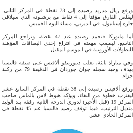
ورفع ريال مدريد رصيده إلى 78 نقطة في المركز الثاني،
ليقلص الفارق مؤقتا إلى 4 نقاط مع برشلونة الذي سيلاقي
جاره إسبانيول، في الديربي، مساء اليوم الخميس.
أما مايوركا فتجمد رصيده عند 47 نقطة، وتراجع للمركز
التاسع، ليصعب مهمته في انتزاع إحدى البطاقات المؤهلة
للبطولات الأوروبية في الموسم المقبل.
وفي مباراة ثالثة، تغلب ديبورتيفو ألافيس على ضيفه فالنسيا
بهدف وحيد سجله جوان جوردان في الدقيقة 79 من ركلة
جزاء.
ورفع ألافيس رصيده إلى 38 نقطة في المركز السابع عشر
ليقترب خطوة من البقاء، ويؤكد هبوط لاس بالماس صاحب
المركز 19 (قبل الأخير) لدوري الدرجة الثانية رفقة بلد الوليد
متذيل الترتيب، فيما توقف رصيد فالنسيا عند 45 نقطة في
المركز الحادي عشر.