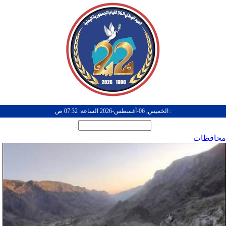
: الخميس, 06-أغسطس-2026 الساعة: 07:32 ص
:
محافظات