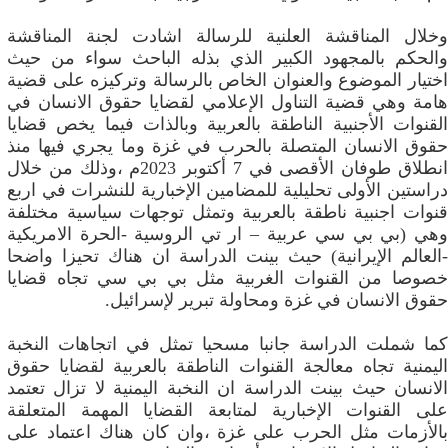
وخلال المناقشة العلنية للرسالة اشادت لجنة المناقشة
والحكم بالمجهود الكبير الذي بذله الباحث سواء من حيث
اختيار الموضوع والعنوان الخاص بالرسالة وتركيزه على قضية
هامة وهي قضية التناول الإعلامي لقضايا حقوق الانسان في
القنوات الأجنبية الناطقة بالعربية وبالذات فيما يخص قضايا
حقوق الانسان المتصلة بالحرب في غزة وما يجري فيها منذ
انطلاق طوفان الأقصى في 7 أكتوبر 2023م ،وذلك من خلال
دراستين الأولى تحليلية للمضامين الإخبارية للنشرات في اربع
قنوات اجنبية ناطقة بالعربية وتمثل توجهات سياسية مختلفة
وهي (بي بي سي عربية – ار تي الروسية -الحرة الامريكية
-العالم الإيرانية) حيث بينت الدراسة ان هناك تحيزا واضحا
خصوصا من القنوات الغربية مثل بي بي سي تجاه قضايا
حقوق الانسان في غزة ومحاولة تبرير لإسرائيل.
كما شملت الدراسة جانبا مسحيا تمثل في اتجاهات النخبة
اليمنية تجاه معالجة القنوات الناطقة بالعربية لقضايا حقوق
الانسان حيث بينت الدراسة ان النخبة اليمنية لا تزال تعتمد
على القنوات الإخبارية لمتابعة القضايا المهمة المتعلقة
بالأزمات مثل الحرب على غزة ،وان كان هناك اعتماد على