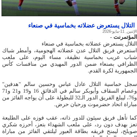
التلال يستعرض عضلاته بخماسية في صنعاء
الإثنين, 11-مايو-2026
المؤتمرنت
-
التلال يستعرض عضلاته بخماسية في صنعاء
استعرض فريق التلال عدن عضلاته الهجومية، وأمطر شباك
شباب عريب بخماسية نظيفة، مساء اليوم، على ملعب
الظرافي بصنعاء ضمن الدور المهيدي من منافسات كأس
الجمهورية لكرة القدم.
سجل خماسية التلال عادل عباس وحسين سالم "هدفين"
وعصام السقاف وأبوبكر سالم في الدقائق 16 و19 و21 و71
و76، ليبلغ الفريق الدور الـ32 للبطولة على أن يواجه الفائز من
مباراة اتحاد حضرموت ورحبان حرض.
كما تأهل فريق سيئون للدور ذاته، عقب فوزه على الطليعة
تعز بهدف دون رد، على ملعب الشهداء بتعز، أحرزه شكري
صويلح، ليمنح فريقه بطاقة العبور ليلتقي الفائز من مباراة