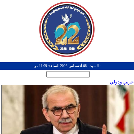
: السبت, 08-أغسطس-2026 الساعة: 11:09 ص
:
عربي ودولي