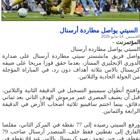
السيتي يواصل مطاردة أرسنال
الخميس, 14-مايو-2026
المؤتمرنت
-
السيتي يواصل مطاردة أرسنال
واصل فريق مانشستر سيتي مطاردة آرسنال على صدارة
الدوري الإنجليزي الممتاز، بعدما حقق فوزا مريحا على ضيفه
كريستال بالاس بثلاثة أهداف دون رد، في المباراة المؤجلة
من الجولة الحادية والثلاثين.
وافتتح أنطوان سيمينيو التسجيل في الدقيقة الثانية والثلاثين،
قبل أن يضيف المصري عمر مرموش الهدف الثاني بعد ثماني
دقائق، بينما اختتم سافينيو ثلاثية أصحاب الأرض في الدقيقة
الرابعة والثمانين.
ورفع السيتي رصيده إلى 77 نقطة في المركز الثاني، مقلصا
الفارق إلى نقطتين فقط خلف المتصدر آرسنال صاحب 79
نقطة، في حين تجمد رصيد كريستال بالاس عند 44 نقطة في