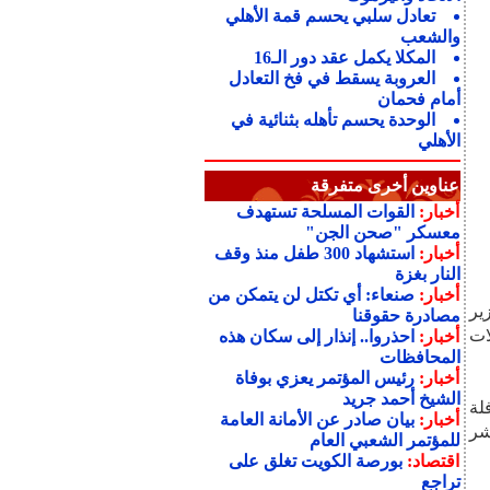
تعادل سلبي يحسم قمة الأهلي
والشعب
المكلا يكمل عقد دور الـ16
العروبة يسقط في فخ التعادل
أمام فحمان
الوحدة يحسم تأهله بثنائية في
الأهلي
عناوين أخرى متفرقة
أخبار:
القوات المسلحة تستهدف
معسكر "صحن الجن"
أخبار:
استشهاد 300 طفل منذ وقف
النار بغزة
أخبار:
صنعاء: أي تكتل لن يتمكن من
ير
مصادرة حقوقنا
ات
أخبار:
احذروا.. إنذار إلى سكان هذه
المحافظات
أخبار:
رئيس المؤتمر يعزي بوفاة
الشيخ أحمد جريد
فلة
أخبار:
بيان صادر عن الأمانة العامة
شر
للمؤتمر الشعبي العام
اقتصاد:
بورصة الكويت تغلق على
تراجع