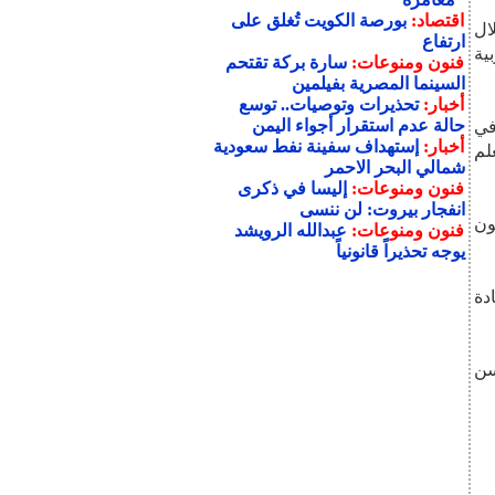
اقتصاد:
بورصة الكويت تُغلق على
ال
ارتفاع
ية
فنون ومنوعات:
سارة بركة تقتحم
السينما المصرية بفيلمين
أخبار:
تحذيرات وتوصيات.. توسع
حالة عدم استقرار أجواء اليمن
في
أخبار:
إستهداف سفينة نفط سعودية
لم
شمالي البحر الاحمر
فنون ومنوعات:
إليسا في ذكرى
انفجار بيروت: لن ننسى
كس: "يمتلك لامين جمال 42 مليون
فنون ومنوعات:
عبدالله الرويشد
يوجه تحذيراً قانونياً
دة
سن