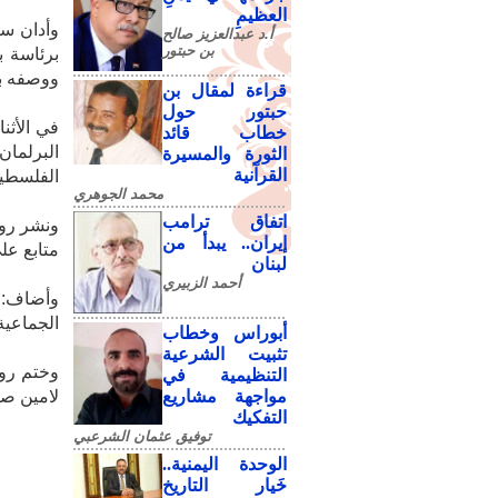
العظيمِ
وأدان سا
أ.د عبدالعزيز صالح
بن حبتور
برئاسة ب
ووصفه بأ
قراءة لمقال بن
حبتور حول
في الأثن
خطاب قائد
البرلمان
الثورة والمسيرة
القرآنية
الفلسطي
محمد الجوهري
اتفاق ترامب
إيران.. يبدأ من
متابع عل
لبنان
أحمد الزبيري
وأضاف: "
الجماعية
أبوراس وخطاب
تثبيت الشرعية
وختم روف
التنظيمية في
مواجهة مشاريع
لامين صنع
التفكيك
توفيق عثمان الشرعبي
الوحدة اليمنية..
خَيار التاريخ