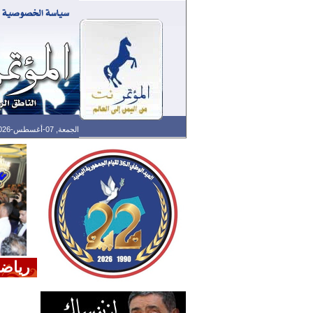
الجمعة, 07-أغسطس-2026 الساعة: 09:44 م - آخر تحديث: 09:43 م (43: 06) بتوقيت غرينتش
رياض