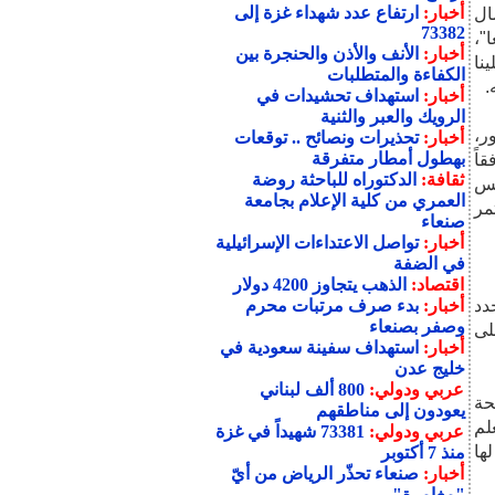
أخبار:
ارتفاع عدد شهداء غزة إلى
ال
73382
"،
أخبار:
الأنف والأذن والحنجرة بين
نا
الكفاءة والمتطلبات
.
أخبار:
استهداف تحشيدات في
الرويك والعبر والثنية
ر،
أخبار:
تحذيرات ونصائح .. توقعات
بهطول أمطار متفرقة
اً
ثقافة:
الدكتوراه للباحثة روضة
يس
العمري من كلية الإعلام بجامعة
مر
صنعاء
أخبار:
تواصل الاعتداءات الإسرائيلية
في الضفة
اقتصاد:
الذهب يتجاوز 4200 دولار
دد
أخبار:
بدء صرف مرتبات محرم
وصفر بصنعاء
لى
أخبار:
استهداف سفينة سعودية في
خليج عدن
عربي ودولي:
800 ألف لبناني
حة
يعودون إلى مناطقهم
لم
عربي ودولي:
73381 شهيداً في غزة
ها
منذ 7 أكتوبر
أخبار:
صنعاء تحذّر الرياض من أيّ
"مغامرة"