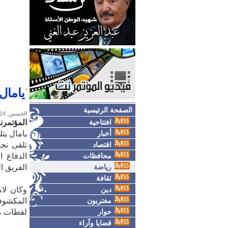
يامال
الصفحة الرئيسية
الخميس, 14-مايو-2026
افتتاحية
المؤتمرن
أخبار
يامال يت
اقتصاد
تلقى نجم
محافظات
الدفاع ا
رياضة
الفريق الكت
ثقافة
دين
مغتربون
المكشوف
حوار
لقطات من
قضايا وآراء