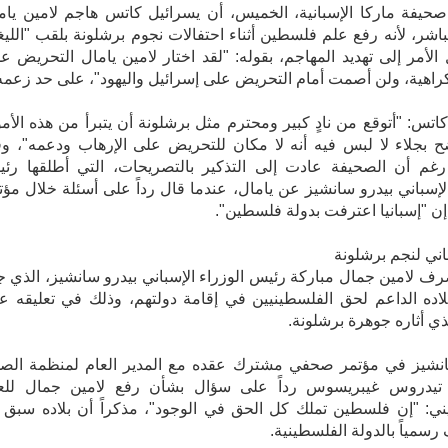
يفة ماركا الإسبانية، الخميس، أن يسرائيل كاتس هاجم لامين يام
شر، لأنه رفع علم فلسطين أثناء احتفالات نجوم برشلونة بلقب "الليغا
لأمر إلى تهديد المهاجم، بقوله: "لقد اختار لامين يامال التحريض علي
راهية، ولن أصمت أمام التحريض على إسرائيل واليهود"، على حد زعمه
تس: "أتوقع من نادٍ كبير ومحترم مثل برشلونة أن يتبرأ من هذه الأمو
 بجلاء لا لبس فيه أنه لا مكان للتحريض على الإرهاب ودعمه"، وفق
رغم أن الصحيفة عادت إلى التذكير بالتصريحات، التي أطلقها رئ
الإسباني بيدرو سانشيز عن يامال، عندما قال رداً على أسئلة خلال مؤت
 "إسبانيا اعترفت بدولة فلسطين".
ني لنجم برشلونة
ف لامين جمال مباركة رئيس الوزراء الإسباني بيدرو سانشيز، الذي ج
ده الداعم لحق الفلسطينيين في إقامة دولتهم، وذلك في تعليقه ع
ذي أثاره جوهرة برشلونة.
نشيز في مؤتمر صحفي مشترك عقده مع المدير العام لمنظمة الص
ة تيدروس غيبريسوس رداً على سؤال بشأن رفع لامين جمال للع
ي: "إن فلسطين تملك كل الحق في الوجود"، مذكراً أن بلاده سبق ل
رسمياً بالدولة الفلسطينية.