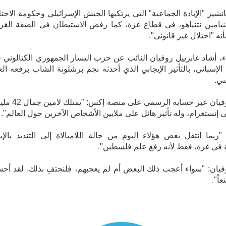
نشيز "الإبادة الجماعية" التي يرتكبها الجيش الإسرائيلي وحكومة الاحتل
نيامين نتنياهو، في قطاع غزة، كما رفض الاستيطان في الضفة الغرب
نه "احتلال غير قانوني".
اء، أشاد غابرييل روفيان النائب عن حزب اليسار الجمهوري الكتالوني 
 الإسباني، بالتأثير الإيجابي الذي أحدثه نجم برشلونة الشاب برفعه الع
ني.
ونشر روفيان عبر حسابه الرسمي على منصة إ
ى إنستغرام، وله تأثير هائل على ملايين الأشخاص الآخرين حول العالم".
ربما انتقل بعض هؤلاء اليوم من حالة اللامبالاة إلى التنديد بالإبا
 في غزة، فقط لأنه رفع علم فلسطين".
يان: "سواء أعجب ذلك البعض أم لم يعجبهم، فلنحتفِ بذلك. لقد أح
اً".