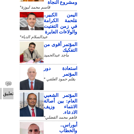
ومشروع النجاة
قاسم محمد لبوزة*
​اليمن الكبير..
مَلحمة الكرامة
في زمن التفتيت
والولاءات العابرة
عبدالسلام الدباء*
المؤتمر أقوى من
التفكيك
ماجد عبدالحميد
استعادة دور
المؤتمر
بقلم حمود العلفي *
تعليق
المؤتمر الشعبي
العام: بين أصالة
الانتماء وزيف
الادعاء.
فاهم محمد الفضلي*
أبوراس..
والخطاب