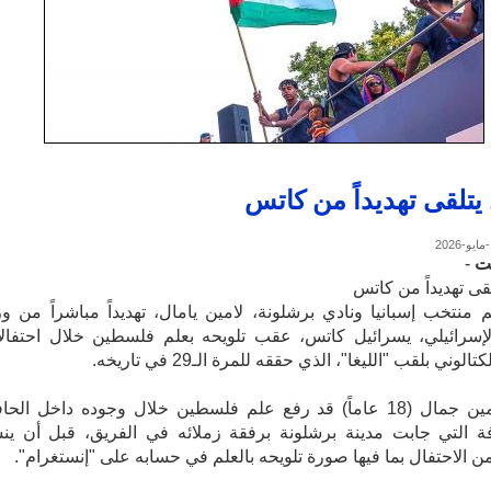
 يتلقى تهديداً من كاتس
ت
-
لقى تهديداً من كاتس
 منتخب إسبانيا ونادي برشلونة، لامين يامال، تهديداً مباشراً من وز
لإسرائيلي، يسرائيل كاتس، عقب تلويحه بعلم فلسطين خلال احتفال
الوني بلقب "الليغا"، الذي حققه للمرة الـ29 في تاريخه.
وكان لامين جمال (18 عاماً) قد رفع علم فلسطين خلال وجوده داخل الحا
ة التي جابت مدينة برشلونة برفقة زملائه في الفريق، قبل أن ين
 الاحتفال بما فيها صورة تلويحه بالعلم في حسابه على "إنستغرام".