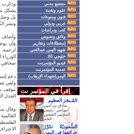
مجتمع مدني
وذكرت صح
علوم وتقنية
بشكل مبا
فنون ومنوعات
بل وصل ا
عربي ودولي
ونشر الك
كتب ودراسات
وثائق ونصوص
وأضاف كا
إستطلاعات وتقارير
وأن يوضح
شهيد اليمن عبدالغني
لزعمه، 
خليجي 20
الوزراء 
فيديو المؤتمرنت
صحافي إن
عدسة المؤتمرنت
اليمن(شهداء الإرهاب)
دعم إسبا
ولقي تصر
موقف بلا
إقرأ في المؤتمر نت
الجدل ال
المُـنجَز العظيم
صادق‮ ‬بن‮ ‬أمين‮
وقال سا
‬أبوراس - رئيس‮
‬المؤتمر‮ ‬الشعبي‮
العالمي
‬العام
الفلسطين
السُّعوديّةُ تكرِّرُ
الاعتراف 
جرائمَها في اليمنِ