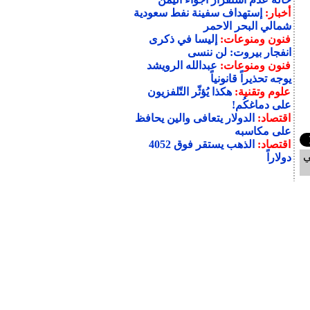
أخبار:
إستهداف سفينة نفط سعودية
شمالي البحر الاحمر
فنون ومنوعات:
إليسا في ذكرى
انفجار بيروت: لن ننسى
فنون ومنوعات:
عبدالله الرويشد
يوجه تحذيراً قانونياً
علوم وتقنية:
هكذا يُؤثّر التّلفزيون
على دماغكُم!
اقتصاد:
الدولار يتعافى والين يحافظ
على مكاسبه
اقتصاد:
الذهب يستقر فوق 4052
ي
دولاراً