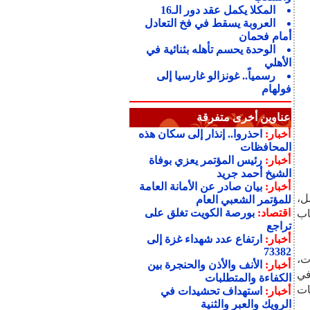
المكلا يكمل عقد دور الـ16
العروبة يسقط في فخ التعادل
أمام فحمان
الوحدة يحسم تأهله بثنائية في
الأهلي
رسمياً.. غونزالو غارسيا إلى
فولهام
عناوين أخرى متفرقة
أخبار:
احذروا.. إنذار إلى سكان هذه
المحافظات
أخبار:
رئيس المؤتمر يعزي بوفاة
الشيخ أحمد جريد
أخبار:
بيان صادر عن الأمانة العامة
ل،
للمؤتمر الشعبي العام
اقتصاد:
بورصة الكويت تغلق على
اب
تراجع
أخبار:
ارتفاع عدد شهداء غزة إلى
73382
ت،
أخبار:
الأنف والأذن والحنجرة بين
في
الكفاءة والمتطلبات
ات
أخبار:
استهداف تحشيدات في
الرويك والعبر والثنية