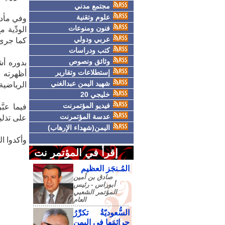
مجتمع مدني
علوم وتقنية
وفي مأدب
فنون ومنوعات
الودِّية 
عربي ودولي
كما جرى 
كتب ودراسات
وثائق ونصوص
بدوره أش
إستطلاعات وتقارير
أظهرته ا
شهيد اليمن عبدالغني
الرياضية
خليجي 20
فيديو المؤتمرنت
فيما عبّ
عدسة المؤتمرنت
على تذلي
اليمن(شهداء الإرهاب)
وأكدوا ا
إقرأ في المؤتمر نت
المُـنجَز العظيم
صادق‮ ‬بن‮ ‬أمين‮
‬أبوراس - رئيس‮
‬المؤتمر‮ ‬الشعبي‮
‬العام
السُّعوديّةُ تكرِّرُ
جرائمَها في اليمنِ