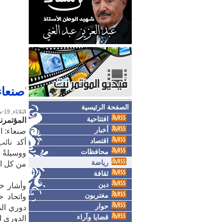
صنعاء
الصفحة الرئيسية
الثلاثاء, 19-مايو-2026
افتتاحية
المؤتمرن
أخبار
صنعاء: ا
اقتصاد
أكد نائب
محافظات
ووسيلةً ف
رياضة
من كل ال
ثقافة
دين
وأشار خل
مغتربون
واتحاد 
حوار
دوري الد
قضايا وآراء
الدوري ال