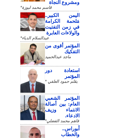
ومشروع النجاة
قاسم محمد لبوزة*
​اليمن الكبير..
مَلحمة الكرامة
في زمن التفتيت
والولاءات العابرة
عبدالسلام الدباء*
المؤتمر أقوى من
التفكيك
ماجد عبدالحميد
استعادة دور
المؤتمر
بقلم حمود العلفي *
المؤتمر الشعبي
العام: بين أصالة
الانتماء وزيف
الادعاء.
فاهم محمد الفضلي*
أبوراس..
والخطاب