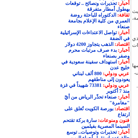
أخبار:
تحذيرات ونصائح .. توقعات
بهطول أمطار متفرقة
يث
ثقافة:
الدكتوراه للباحثة روضة
ة،
العمري من كلية الإعلام بجامعة
صنعاء
أخبار:
تواصل الاعتداءات الإسرائيلية
ذي
في الضفة
اقتصاد:
الذهب يتجاوز 4200 دولار
ات
أخبار:
بدء صرف مرتبات محرم
وصفر بصنعاء
أخبار:
استهداف سفينة سعودية في
ها
خليج عدن
.
عربي ودولي:
800 ألف لبناني
يعودون إلى مناطقهم
عربي ودولي:
73381 شهيداً في غزة
منذ 7 أكتوبر
أخبار:
صنعاء تحذّر الرياض من أيّ
"مغامرة"
اقتصاد:
بورصة الكويت تُغلق على
ارتفاع
فنون ومنوعات:
سارة بركة تقتحم
السينما المصرية بفيلمين
أخبار:
تحذيرات وتوصيات.. توسع
حالة عدم استقرار أجواء اليمن