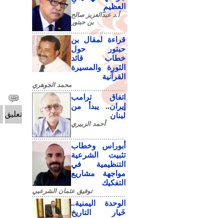
العظيمِ
أ.د عبدالعزيز صالح
بن حبتور
قراءة لمقال بن
حبتور حول
خطاب قائد
الثورة والمسيرة
القرآنية
محمد الجوهري
اتفاق ترامب
إيران.. يبدأ من
تعليق
لبنان
أحمد الزبيري
أبوراس وخطاب
تثبيت الشرعية
التنظيمية في
مواجهة مشاريع
التفكيك
توفيق عثمان الشرعبي
الوحدة اليمنية..
خَيار التاريخ