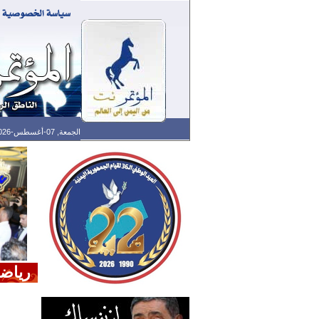
الجمعة, 07-أغسطس-2026 الساعة: 06:00 م - آخر تحديث: 02:30 م (30: 11) بتوقيت غرينتش
رياض