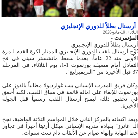
أرسنال بطلاً للدوري الإنجليزي
الثلاثاء, 19-مايو-2026
المؤتمرنت
-
أرسنال بطلاً للدوري الإنجليزي
تُوِّج أرسنال بلقب الدوري الإنجليزي الممتاز لكرة القدم للمرة
الأولى منذ 22 عاماً، بعدما سقط مانشستر سيتي في فخ
التعادل أمام مضيفه بورنموث 1-1، يوم الثلاثاء، في المرحلة
37 قبل الأخيرة من "البريميرليغ".
وكان فريق المدرب الإسباني بيب غوارديولا مطالباً بالفوز على
بورنموث للإبقاء على آماله قائمة في سباق اللقب، لكنه أخفق
في تحقيق ذلك، ليمنح أرسنال اللقب رسمياً قبل الجولة
الأخيرة.
وبعد اكتفائه بالمركز الثاني خلال المواسم الثلاثة الماضية، نجح
الـ "غانرز" بقيادة مدربه الإسباني ميكل أرتيتا أخيراً في تجاوز
خط النهاية وإنهاء صيام عن الألقاب دام ست سنوات.