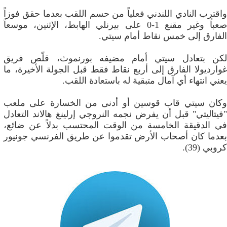
واقترب النادي اللندني فعلياً من حسم اللقب بعدما حقق فوزاً
صعباً وغير مقنع 1-0 على بيرنلي الهابط، الإثنين، موسعاً
الفارق إلى خمس نقاط أمام سيتي.
لكن بتعادل سيتي أمام مضيفه بورنموث، قلّص فريق
غوارديولا الفارق إلى أربع نقاط فقط قبل الجولة الأخيرة، ما
يعني انتهاء أي آمال متبقية له باستعادة اللقب.
وكان سيتي قاب قوسين أو أدنى من الخسارة على ملعب
"فيتاليتي" قبل أن يفرض نجمه النروجي إرلينغ هالاند التعادل
في الدقيقة الخامسة من الوقت المحتسب بدلاً عن ضائع،
بعدما كان أصحاب الأرض تقدموا عن طريق الفرنسي جونيور
كروبي (39).