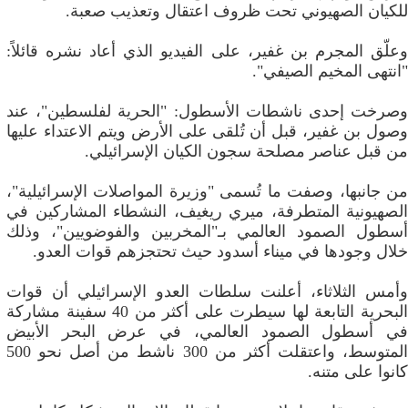
للكيان الصهيوني تحت ظروف اعتقال وتعذيب صعبة.
وعلّق المجرم بن غفير، على الفيديو الذي أعاد نشره قائلاً:
"انتهى المخيم الصيفي".
وصرخت إحدى ناشطات الأسطول: "الحرية لفلسطين"، عند
وصول بن غفير، قبل أن تُلقى على الأرض ويتم الاعتداء عليها
من قبل عناصر مصلحة سجون الكيان الإسرائيلي.
من جانبها، وصفت ما تُسمى "وزيرة المواصلات الإسرائيلية"،
الصهيونية المتطرفة، ميري ريغيف، النشطاء المشاركين في
أسطول الصمود العالمي بـ"المخربين والفوضويين"، وذلك
خلال وجودها في ميناء أسدود حيث تحتجزهم قوات العدو.
وأمس الثلاثاء، أعلنت سلطات العدو الإسرائيلي أن قوات
البحرية التابعة لها سيطرت على أكثر من 40 سفينة مشاركة
في أسطول الصمود العالمي، في عرض البحر الأبيض
المتوسط، واعتقلت أكثر من 300 ناشط من أصل نحو 500
كانوا على متنه.