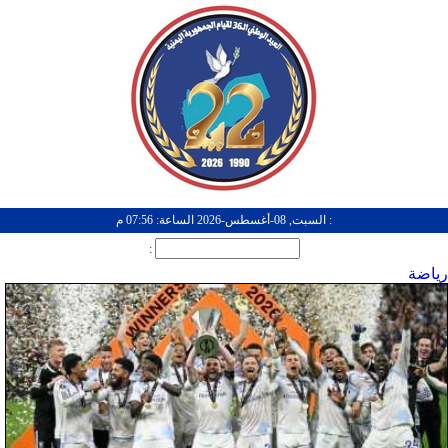
: السبت, 08-أغسطس-2026 الساعة: 07:56 م
:
رياضة