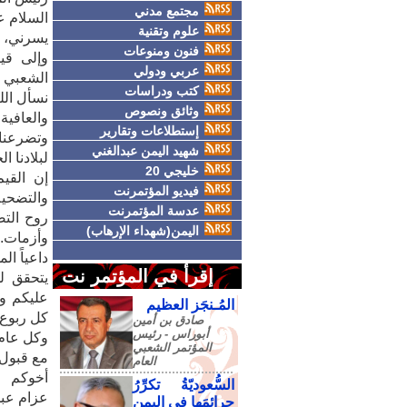
مجتمع مدني
السلام ع
علوم وتقنية
يسرني، و
فنون ومنوعات
وإلى قيا
عربي ودولي
الشعبي ا
كتب ودراسات
نسأل الل
وثائق ونصوص
والعافية
إستطلاعات وتقارير
وتضرعنا 
شهيد اليمن عبدالغني
لبلادنا ال
خليجي 20
إن القيم
فيديو المؤتمرنت
والتضحية
عدسة المؤتمرنت
روح الت
اليمن(شهداء الإرهاب)
وأزمات.
داعياً ا
إقرأ في المؤتمر نت
يتحقق لش
عليكم وم
المُـنجَز العظيم
كل ربوع 
صادق‮ ‬بن‮ ‬أمين‮
‬أبوراس - رئيس‮
وكل عام 
‬المؤتمر‮ ‬الشعبي‮
مع قبول 
‬العام
أخوكم
السُّعوديّةُ تكرِّرُ
عزام عبد
جرائمَها في اليمنِ