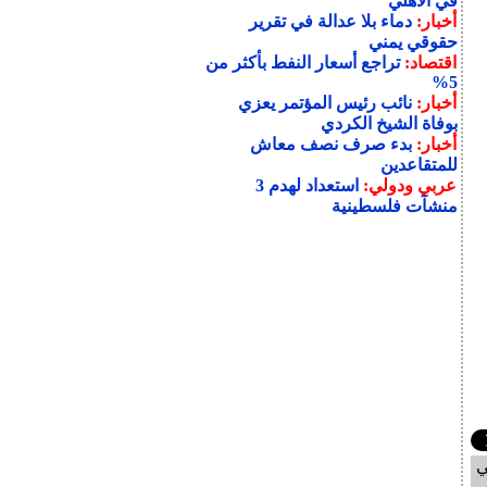
في الأهلي
أخبار:
دماء بلا عدالة في تقرير
حقوقي يمني
اقتصاد:
تراجع أسعار النفط بأكثر من
5%
أخبار:
نائب رئيس المؤتمر يعزي
بوفاة الشيخ الكردي
أخبار:
بدء صرف نصف معاش
للمتقاعدين
عربي ودولي:
استعداد لهدم 3
منشآت فلسطينية
ي