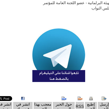
ئة البرلمانية - عضو اللجنة العامة للمؤتمر
س النواب
إرسل
إطبع
حول الخبر
معجب بهذا
انشر في
انشر ف
RSS
الخبر
الخبر
إلى وورد
الخبر
فيسبوك
تويتر