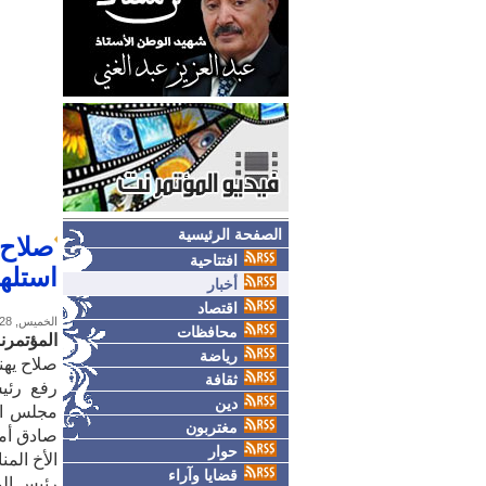
الصفحة الرئيسية
صلاح 
افتتاحية
استله
أخبار
اقتصاد
الخميس, 28-مايو-2026
محافظات
المؤتمرن
رياضة
صلاح يهن
ثقافة
رفع رئيس
دين
مجلس الن
مغتربون
صادق أمين 
حوار
الأخ الم
قضايا وآراء
رئيس الم