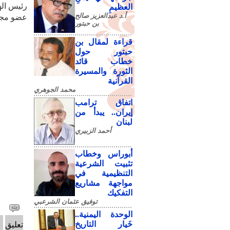
رئيس الهي
العظيمِ
أ.د عبدالعزيز صالح
عضو مجل
بن حبتور
قراءة لمقال بن
حبتور حول
خطاب قائد
الثورة والمسيرة
القرآنية
محمد الجوهري
اتفاق ترامب
إيران.. يبدأ من
لبنان
أحمد الزبيري
أبوراس وخطاب
تثبيت الشرعية
التنظيمية في
مواجهة مشاريع
التفكيك
توفيق عثمان الشرعبي
الوحدة اليمنية..
خَيار التاريخ
تعليق