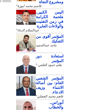
ومشروع النجاة
قاسم محمد لبوزة*
​اليمن الكبير..
مَلحمة الكرامة
في زمن التفتيت
والولاءات العابرة
عبدالسلام الدباء*
المؤتمر أقوى من
التفكيك
ماجد عبدالحميد
استعادة دور
المؤتمر
بقلم حمود العلفي *
المؤتمر الشعبي
العام: بين أصالة
الانتماء وزيف
الادعاء.
فاهم محمد الفضلي*
أبوراس..
والخطاب