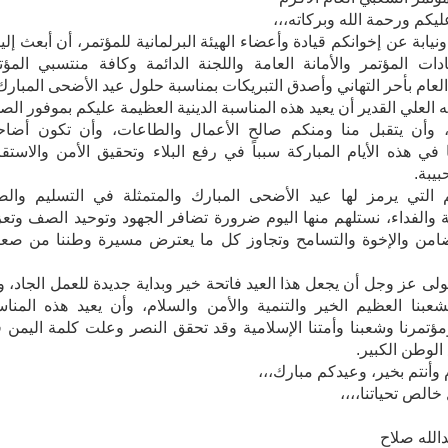
ليكم ورحمة الله وبركاته،،،
نيابة عن إخوانكم قيادة وأعضاء الهيئة البرلمانية للمؤتمر، أن أبعث إلي
دات المؤتمر والأمانة العامة واللجنة الدائمة وكافة منتسبي المؤت
لعام بأحر التهاني وأصدق التبريكات بمناسبة حلول عيد الأضحى المبارك
ه العلي القدير أن يعيد هذه المناسبة الدينية العظيمة عليكم بموفور الص
، وأن يتقبل منا ومنكم صالح الأعمال والطاعات، وأن تكون أضاحي
في هذه الأيام المباركة سبباً في رفع البلاء وتحقيق الأمن والاستقر
حبيبة.
 التي يرمز لها عيد الأضحى المبارك والمتمثلة في التسليم والص
 والفداء، نستلهم منها اليوم ضرورة تضافر الجهود وتوحيد الصف وتعز
ضامن والإخوة والتسامح وتجاوز كل ما يعترض مسيرة وطننا من صع
لمولى عز وجل أن يجعل هذا العيد فاتحة خير وبداية جديدة للعمل الجاد، و
عبنا العظيم الخير والتنمية والأمن والسلام، وأن يعيد هذه المناس
ؤتمرنا وشعبنا وأمتنا الإسلامية وقد تحقق النصر وعلت كلمة اليمن 
الوطن الكبير.
وأنتم بخير، وعيدكم مبارك،،،
خالص تحياتنا،،،،
الله صلاح