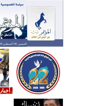
الخميس, 06-أغسطس-2026 الساعة: 06:41 م - آخر تحديث: 05:37 م (37: 02) بتوقيت غرينتش
أخبار