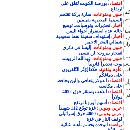
اقتصاد:
بورصة الكويت تُغلق على
ارتفاع
كم
فنون ومنوعات:
سارة بركة تقتحم
مر
السينما المصرية بفيلمين
.
أخبار:
تحذيرات وتوصيات.. توسع
حالة عدم استقرار أجواء اليمن
حة
أخبار:
إستهداف سفينة نفط سعودية
نا
شمالي البحر الاحمر
ار
فنون ومنوعات:
إليسا في ذكرى
انفجار بيروت: لن ننسى
بر
فنون ومنوعات:
عبدالله الرويشد
يز
يوجه تحذيراً قانونياً
اب
علوم وتقنية:
هكذا يُؤثّر التّلفزيون
على دماغكُم!
اقتصاد:
الدولار يتعافى والين يحافظ
أن
على مكاسبه
بة
اقتصاد:
الذهب يستقر فوق 4052
في
دولاراً
اقتصاد:
أسهم أوروبا ترتفع
عربي ودولي:
غزة تودّع 112 شهيداً
عربي ودولي:
4000 خرق إسرائيلي
لوقف النار في غزة
رياضة:
الوحدة يحسم تأهله بثنائية