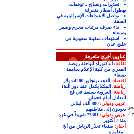
تحذيرات ونصائح .. توقعات
بهطول أمطار متفرقة
تواصل الاعتداءات الإسرائيلية في
الضفة
بدء صرف مرتبات محرم وصفر
بصنعاء
استهداف سفينة سعودية في
خليج عدن
عناوين أخرى متفرقة
ثقافة:
الدكتوراه للباحثة روضة
العمري من كلية الإعلام بجامعة
صنعاء
اقتصاد:
الذهب يتجاوز 4200 دولار
رياضة:
المكلا يكمل عقد دور الـ16
رياضة:
العروبة يسقط في فخ
التعادل أمام فحمان
عربي ودولي:
800 ألف لبناني
ضو
يعودون إلى مناطقهم
 /
عربي ودولي:
73381 شهيداً في غزة
منذ 7 أكتوبر
أخبار:
صنعاء تحذّر الرياض من أيّ
"مغامرة"