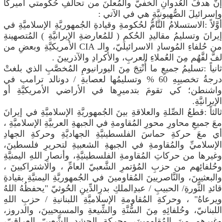
​إنَّ هدفَ العُدوانِ الخفيَّ والمُعلنَ من تحالفِ حُكومتي أميركا
وإسرائيلَ الصُّهيونيَّةِ هي في الآتي :
​أوَّلاً :الاستسلامُ التَّامُّ لحُكومةِ وقيادةِ الجُمهوريَّةِ الإسلاميَّةِ في
إيرانَ وتسليمُ مقاليدِ الحُكمِ ( للمُعارضةِ الإيرانيَّةِ ) المُتصهينةِ
من حُلفاءِ المُوسادِ الاسرائيليّ، والـ CIA الأمريكيَّةِ وبعضِ من
لفَّ لفَّهُم مِنَ العُملاءِ العربِ، والأكرادِ والآذريينَ .
​ثانياً :تسليمُ جميعِ ما أُنْتِجَ مِنَ اليورانيومِ المُخصَّبِ الذي بلغتْ
درجةُ تخصيبِهِ 60 ‎%‎ وتسليمُها لعصابةِ / دونالد ترامب في
واشنطن؛ كي تقومَ بتدميرِها في الأراضي الأمريكيَّةِ أو
الإيرانيَّةِ.
​ثالثاً :قطعُ الصِّلةِ والعلاقةِ بينَ الجُمهوريَّةِ الإسلاميَّةِ في إيرانَ
معَ جميعِ محاورِ محورِ المُقاومةِ في الجبهةِ العربيَّةِ الإسلاميَّةِ ،
أي معَ حركةِ حماسَ الفلسطينيَّةِ الجهاديَّةِ وحركةِ الجهادِ
الإسلاميِّ والمُقاومةِ في الجبهةِ الشعبيةِ لتحريرِ فلسطينَ،
وغيرها من حركاتِ المُقاومةِ الفلسطينيَّةِ، وأنصارِ اللهِ اليمنيَّةِ
وحُلفائِهم من حزبِ المُؤتمرِ الشَّعبيّ العامِّ ، والاشتراكيينَ ،
والبعثيينَ، والنَّاصريينَ المُقاومينَ في الجُمهوريَّةِ اليمنيَّةِ بقيادةِ
قائدِ الثَّورةِ/ الحبيبِ / عبدِالملكِ بدرِالدِّينِ الحُوثيّ "يحفظُهُ اللهُ
ويرعاهُ" ، وحركةِ المُقاومةِ الإسلاميَّةِ اللبنانيةِ / حزبِ اللهِ
اللبنانيّ، وحُلفائِهِ مِنَ السُّنَّةِ والشِّيعةِ والمسيحيينَ، والدروز،
وغيرِهم مِنَ المُقاومينَ، وحركةِ الحشدِ الشَّعبيّ العراقيّ،