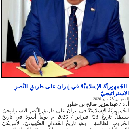
الجُمهوريَّةُ الإسلاميَّةُ في إيرانَ على طريقِ النَّصرِ
الاستراتيجيّ
الخميس, 28-مايو-2026
​أ. د / عبدالعزيز صالح بن حَبتُور
-
الجُمهوريَّةُ الإسلاميَّةُ في إيرانَ على طريقِ النَّصرِ الاستراتيجيّ
سيظلُّ تاريخُ 28/ فبراير / 2026 م يوماً أسودَ في تأريخ
الحُروبِ الظالمةِ ، وهو تاريخُ العُدوانِ الصُّهيونيّ/ الأمريكيّ