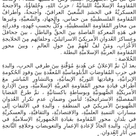
المُقاومةُ الإسلاميَّةُ اللبنانيَّةُ / حزبُ اللهِ، وحُلفاؤُهُ، والأجنحةُ
العسكريَّةُ في الحشدِ الشَّعبيّ العراقيّ، وأجنحةُ، وأطرافُ
المُقاومةِ الفلسطينيَّةِ من حماس، والجهادِ، والشَّعبيَّةِ، وغيرها
من محاورِ المُقاومةِ الفلسطينيَّةِ، وكلٌّ بحسبِ جُهدِهِ، وقدراتِهِ
في هَذِهِ المعركةِ الفاصلةِ بينَ الحقِّ والباطلِ ، بينَ جحافلَ
وعساكرَ العُدوانِ الأمريكيّ الاسرائيليّ، وحلفائِهم مِنَ الخلايجةِ
الأَعْرَابِ، ومَنْ لفَّ لفَّهمْ مِنْ حولِ العالمِ ، وبينَ محورِ
المُقاومةِ العربيَّةِ الإسلاميَّةِ البطلة .
​الخُلاصة :
​بعدَ أنْ تمَّ الإعلانُ عن هُدنةٍ مُؤقَّتةٍ بينَ طرفي الحربِ، والبدءِ
في حربِ المُفاوضاتِ الدُّبلوماسيَّةِ المُعقَّدةِ بينَ وفودِ الحُكومةِ
الإيرانيَّةِ، وقيادتِها الثوريَّةِ الإيمانيَّةِ، وبالتشاورِ المُباشرِ معَ
أطرافِ قيادةِ محورِ المُقاومةِ العربيَّةِ الإسلاميَّةِ، وبينَ الإدارةِ
الأمريكيَّةِ الصُّهيونيَّةِ وبوساطةٍ باكستانيَّةٍ ، تمَّ طرحُ القضايا
المفصليَّةِ الاستراتيجيَّةِ؛ لتأمينِ وضمانِ عدمِ تكرارِ العُدوانِ
الصُّهيونيّ الأمريكيّ في المنطقةِ ، والبدءِ في الالتفاتِ إلى
مساراتِ التنميةِ العلميَّةِ، والاقتصاديَّةِ، والثقافيَّةِ، والعسكريَّةِ
في بلدانِ محورِ المُقاومةِ بقيادةِ الجُمهوريَّةِ الإسلاميَّةِ في
إيرانَ، والبدءِ الجادِّ لإعادةِ الإعمارِ والتعويضاتِ وخلافِهِ النَّاتجةِ
من آثارِ العُدوانِ.