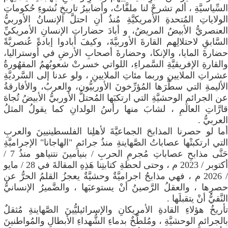
السِّياسيَّةِ ، ألم تشرحْ لنا ملفَّاتُ، وأضابيرُ تاريخِ نُشوءِ حُكوماتِ
الولاياتِ المُتحدةِ الأمريكيَّةِ مُنذُ أنِ احتلَّ الإنسانُ الأوربيُّ
العنصريُّ الأبيضُ المريضُ، و أبادَ حضاراتِ الإنسانِ الأمريكيِّ
السَّابقِ لاحتلالِهم القارةَ الأوربيَّةَ، وكيفَ أبادوا إبادةً عُنصريَّةً
حضارةَ المايا، والإنكا، وحضارةَ أصحابِ الأرضِ في أُوستراليا،
والقارةِ الإفريقيَّةِ السَّمراءِ، اللواتي خسرتْ شعوبُهمُ المقهُورةُ
عشراتِ الملايينِ وربما مئاتِ الملايينِ ، ولو عدنا إلى السَّرديَّةِ
الأليمةِ التي سطَّرَها المُؤرِّخونَ الأوربيُّون، والعربُ، والأفارقةُ
عن الجرائمِ الوحشيَّةِ التي ارتكبَها المُحتلُّ الأوربيُّ الأبيضُ تُجاهَ
قارَّاتِ العالمِ ، لشابَ منها رأسُ الولدانِ كما يقولُ المثلُ
العربيُّ .
​أما لو حصرنا المذابحَ الجماعيَّةَ لأهلِنا الفلسطينيينَ والعربِ
التي ارتكبتْها عصاباتُ الصَّهاينةِ منذُ جرائمِ "الهاجانا" الإجراميَّةِ
حَتَّى مذابحِ عصاباتِ مُجرمِ الحربِ / بنيامينَ نتنياهو منذُ 7 /
أكتوبر / 2023 م ، وحتى لحظةِ كتابتِنا هَذِهِ المقالةَ في 28 / مايو
/ 2026 م ، فهي مذابحُ اجراميَّةٌ وحشيَّةٌ يعجزُ القلمُ الحرُّ عن
حصرِها ، والعقلُ الرَّصينُ أنْ يستوعبَها ، والضَّميرُ الإنسانيُّ
النَّقيُّ أنْ يتقبلَها .
​تأريخُ هؤلاءِ القادةِ الأمريكانِ والإسرائيليُّينَ الصَّهاينةِ مُثقلٌ
بالجرائمِ الوحشيَّةِ ، ومُلطَّخٌ بدماءِ الشُّهداءِ الأبطالِ والمُواطنينَ