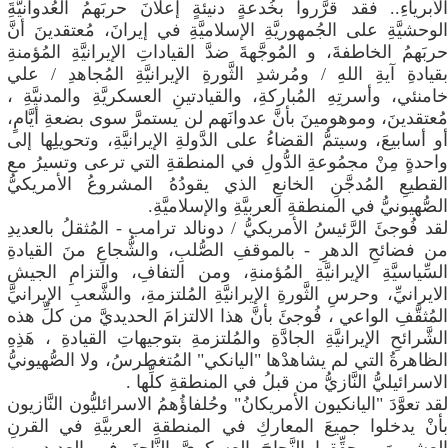
الأبرياءِ.. فقد قرَّروا بخُدعةٍ دنيئةٍ إعلانَ حربَهمُ العُدوانيَّةَِ
الوحشيَّةِ على الجُمهوريَّةِ الإسلاميَّةِ في إيرانَ، مُعتقدينَ أنَّ
حربَهمُ الخاطفةَ، و المُوجَّهةَ ضدَّ القياداتِ الإيرانيَّةِ المُؤمنةِ
بقيادةِ آيةِ اللهِ / ومُرشدِ الثَّورةِ الإيرانيَّةِ المُجاهدِ / علي
خامنئي، وأسرتِهِ المُباركةِ، والقيادتينِ العسكريَّةِ والمدنيَّةِ ،
مُعتقدينَ، وموهومينَ بأنَّ عدوانَهم لن يستمرَّ سوى بضعةِ أيَّامٍ،
أو أسابيعَ، وسيتمُّ القضاءُ على الدَّولةِ الإيرانيَّةِ، وتحويلِها إلى
واحدةٍ مِنْ مجمُوعةِ الدُّولِ في المنطقةِ التي ترعى وتسيرُ مع
القطيعِ المُدجَّنِ الخانعِ الذي يقودُهُ المشروعُ الأمريكيُّ
الصُّهيونيُّ في المنطقةِ العربيَّةِ والإسلاميَّةِ.
​لقد فُوجئَ الرَّئيسُ الأمريكيُّ / دونالد ترامب - المُثقلُ بالعديدِ
من فضائحِ الدهرِ - بالموقفِ الصُّلبِ، والشُّجاعِ منَ القيادةِ
السِّياسيَّةِ الإيرانيَّةِ المُؤمنةِ، ومن التفافِ، والتزامِ الجيشِ
الايرانيِّ، وحرسِ الثَّورةِ الإيرانيَّةِ المُلتزمةِ، والشَّعبِ الإيرانيِّ
المُثقَّفِ الواعي ، فُوجئَ بأنَّ هذا الالتزامَ الحديديَّ من كلِّ هذه
الشَّرائحِ الإيرانيَّةِ الجادَّةِ والمُلتزمةِ بتوجيهاتِ القيادةِ ، هَذِهِ
الظاهرةُ التي لم يشاهدْها "اليانكي" المُتغطرسُ، ولا الصُّهيونيُّ
الاسرائيليُّ النَّازيُّ من قبلُ في المنطقةِ كلِّها .
​لقد تعوَّدَ "اليانكيون الأمريكانُ" وحُلفاؤُهمُ الاسرائليُّون النَّازيون
بأنْ يدخلوا جميعَ المعاركِ في المنطقةِ العربيَّةِ في القرنِ