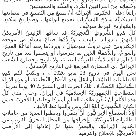
وحُلفائِهِ مِنَ العراقيينَ الكُردِ، والسُّنَّةِ والمسيحيينَ
رابعاً :على الحُكومةِ الإيرانيَّةِ أنْ تمتنعَ مِنَ التَّصنيعِ في مصانعِها
العسكريَّةِ سلاحَ المُسيَّراتِ بجميعِ أنواعِها ، وصواريخِ سكود،
والصَّواريخِ الفرطِ صوتيَّة .
​كلُّ هَذِهِ الشُّروطِ التَّعجيزيَّةُ قد ساقَها الرَّئيسُ الأمريكيُّ
المُتهورُ / دونالد ترامب ، ويُردِّدُها صباحَ مساءَ في موقعِهِ
الإلكترونيّ على تروثْ سوشيالْ ، ويرددُها معه أتباعُهُ الغجرُ،
والعوامُ، والدُّهماءُ الذين لم يدرسوا، أو يتعلَّموا بعدُ من تاريخِ
المُقاومةِ الإسلاميَّةِ العربيَّةِ البطلةِ، ولا تاريخِ وحضارةِ الشَّعبِ
الإيرانيِّ ذي الحضارةِ العريقةِ في التاريخِ الإنسانيِّ .
​نحن اليومَ في تاريخِ 28 مايو 2026 م ، ونكتبُ لكم هَذِهِ
الانطباعاتِ العامَّةَ، أو لنقلْ هذه الأفكارَ التَّحليليَّةَ، أو هَذِهِ الآراءَ
السِّياسيَّةَ المُحدَّدةَ ، تلكَ الحربُ التي استمرَّتْ 40 يوماً تقريباً ،
استطاعتِ الجُمهوريَّةُ الإسلاميَّةُ في إيرانَ، وعلى مدى كلِّ
هذه الأيَّامِ أنْ تُلقِّنَ طاغيةَ العالمِ أميركا وحليفتَها الأقربَ جيشَ
الكيانِ الصُّهيونيّ أبلغَ الدُّروسِ والمواعظِ الآتيةِ :
​أوَّلاً :استطاعَ الإيرانيُّون أنْ يدمِّروا ويعطبوا العديدَ من حاملاتِ
الطائراتِ الأمريكيَّةِ، وإخراجِها من المجالِ البحريِّ القريبِ من
الحُدودِ الإيرانيَّةِ، والبعضُ منها تمَّ إعادتُها إلى الأراضي
الأمريكيَّةِ للإصلاحِ والترميمِ .