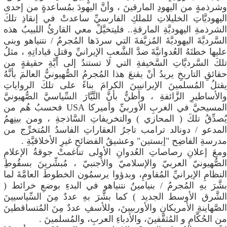
وشرذمةٍ من اليهودِ المارقينَ ، وأنَّ اليهودَ بمُساعدةٍ من إحدى
اليهوديَّاتِ الخليلاتِ للملكِ الفارسيِّ ساعدتْ في إنقاذِ تلكَ
الشرذمةِ اليهوديَّةِ المارقةِ.. فليتخيَّلْ معي القارئُ اللبيبُ هذه
السَّرديَّةَ اليهوديَّةَ المُزيَّفةَ التي سردَها المُجرمُ / نتنياهو وبنى
عليها خطتَهُ العُدوانيَّةَ ضدَّ الشَّعبِ الإيرانيِّ وقتلِ قياداتِهِ ، مثلُ
تلكَ السَّرديَّاتِ السَّخيفةِ التي لا تستندُ إلى أيَّةِ حقيقةٍ من
حقائقِ التاريخِ يريدُ أنْ يقنعَ هذا المُجرمُ الصُّهيونيُّ العالمَ بأنَّهُ
يقتلُ المُسلمينَ الإيرانيينَ الكرامَ بناءً على تلكَ الرواياتِ
والأساطيرِ الزَّائفةِ ، وأظنُّ بأنَّ التَّيَّارَ السِّياسيَّ الصُّهيونيَّ
المسيحيَّ في الغربِ الأوربيِّ وأميركا USA فحسبُ هُم من
يُصدِّقُ تلكَ ( المحازي ) والتخريفاتِ السَّاذجةِ ، ومن بينِهمُ
المدعو / دونالد ترامب تاجرُ العقاراتِ الفاسدُ المُتخرِّج من
مدرسةِ الفاضِح "إبستين" وعشيقُ الفضائحِ غيرِ الأخلاقيَّةِ .
​ومعَ إعلانِ رصاصاتِ العُدوانِ الأولى تناغمتْ جوقةُ الإعلامِ
الصُّهيونيّ العربيّ والإسلاميّ والأجنبيّ ، مُبشِّرينَ بسقُوطِ
النظامِ الإيرانيِّ المُقاومِ، وبدؤوا يرسمُون الخطوطَ العامَّةَ لما
بشَّرَ بهِ المُجرمُ / بنيامينُ نتنياهو في البدءِ بوضعِ خرائط (
الشَّرق الأوسط الجديد ) كما بشَّرَ بهِ عددٌ مِنَ السِّياسيينَ
الصَّهاينةِ الأمريكانِ والأوربيينَ، وللأسفِ عددٌ مِنَ المُتساقطينَ
من الحُكَّامِ و المُثقَّفينَ، والأدباءِ العربِ، والمُسلمينَ .