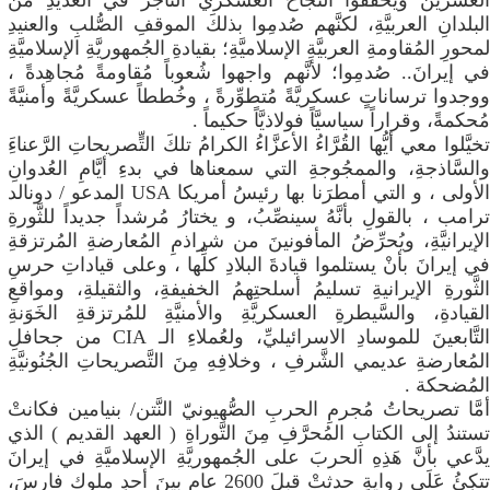
العشرينَ ويحقِّقوا النَّجاحَ العسكريَّ النَّاجزَ في العديدِ من
البلدانِ العربيَّةِ، لكنَّهم صُدمِوا بذلكَ الموقفِ الصُّلبِ والعنيدِ
لمحورِ المُقاومةِ العربيَّةِ الإسلاميَّةِ؛ بقيادةِ الجُمهوريَّةِ الإسلاميَّةِ
في إيرانَ.. صُدمِوا؛ لأنَّهم واجهوا شُعوباً مُقاومةً مُجاهِدةً ،
ووجدوا ترساناتٍ عسكريَّةً مُتطوِّرةً ، وخُططاً عسكريَّةً وأمنيَّةً
مُحكمةً، وقراراً سياسيَّاً فولاذيَّاً حكيماً .
​تخيَّلوا معي أيُّها القُرَّاءُ الأعزَّاءُ الكرامُ تلكَ التٍّصريحاتِ الرَّعناءَِ
والسَّاذجةِ، والممجُوجةِ التي سمعناها في بدءِ أيَّامِ العُدوانِ
الأولى ، و التي أمطرَنا بها رئيسُ أمريكا USA المدعو / دونالد
ترامب ، بالقولِ بأنَّهُ سينصِّبُ، و يختارُ مُرشداً جديداً للثَّورةِ
الإيرانيَّةِ، ويُحرِّضُ المأفونينَ من شراذمِ المُعارضةِ المُرتزقةِ
في إيرانَ بأنْ يستلموا قيادةَ البلادِ كلِّها ، وعلى قياداتِ حرسِ
الثَّورةِ الإيرانيةِ تسليمُ أسلحتِهمُ الخفيفةِ، والثقيلةِ، ومواقعِ
القيادةِ، والسَّيطرةِ العسكريَّةِ والأمنيَّةِ للمُرتزقةِ الخَوَنةِ
التَّابعينَ للموسادِ الاسرائيليِّ، ولعُملاءِ الـ CIA من جحافلِ
المُعارضةِ عديمي الشَّرفِ ، وخلافِهِ مِنَ التَّصريحاتِ الجُنُونيَّةِ
المُضحكة .
​أمَّا تصريحاتُ مُجرمِ الحربِ الصُّهيونيّ النَّتن/ بنيامين فكانتْ
تستندُ إلى الكتابِ المُحرَّفِ مِنَ التَّوراةِ ( العهد القديم ) الذي
يدَّعي بأنَّ هَذِهِ الحربَ على الجُمهوريَّةِ الإسلاميَّةِ في إيرانَ
تتكِئُ عَلَى روايةٍ حدثتْ قبلَ 2600 عامٍ بينَ أحدِ ملوكِ فارسَ،