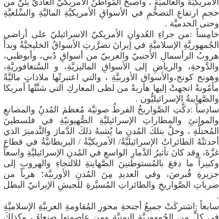
الأمريكيَّةُ والعالميَّةُ ، وأصبحَ المُواطنُ الأمريكيُّ العاديُّ يئنُّ من
حجمِ ارتفاعِ التضخُّمِ في الأسواقِ الأمريكيَّةِ الماليَّةِ والسِّلعيَّةِ
وحتى الخدميَّة .
​خامِساً :من جراءِ العُدوانِ الأمريكيّ الاسرائيليّ على أراضي
الجُمهوريَّةِ الإسلاميَّةِ في إيرانَ تضرَّرتِ الأسواقُ الخليجيَّةُ وبدأَ
هروبُ الرأسمالِ الأجنبيّ والعربيّ من أسواقِ دُبي، وأبوظبي،
والدَّوحةِ، والرياضِ إلى الأسواقِ الماليزيَّةِ، و السَّنغافوريَّةِ،
وهونج كونج،والأسواقِ الأوربيَّةِ ، والتي اعتبرتْها ملاذاتٍ ماليَّةً
مأمُونةً اتجهتْ إليها هاربةً من لظى المعاركِ التي شنَّتْها أمريكا
والصَّهاينةُ الإسرائيليُّون .
​سادِساً :دكَّتِ الصَّواريخُ الفرطُ صوتيَّة مُعظمَ المُدنُِ والمصانعِ
والموانئِ والمطاراتِ الإسرائيليَّةِ الصُّهيونيّةِ في فلسطينَ
المُحتلَّةِ ، وحلَّ بتلكَ المُدنِ ما يُشبهُ ذلكَ الدَّمارَ والتَّدميرَ الذي
أحدثتْهُ الطائراتُ الإسرائيليَّةُ/ الأمريكيَّةُ / البريطانيَّةُ في قطاعِ
غزَّةَ، وقد كانَ تأثيرُ الدَّمارِ الواسعِ في المُدنِ الإسرائيليَّةِ واسعاً
وكبيراً ما دفعَ بالمُستوطنينَ الصَّهاينةِ للالتجاءِ والهروبِ إلى
جزيرةِ قُبرصَ، وفي العديدِ مِنَ المُدنِ الأوربيَّة؛ هرباً من
ضرباتِ الصَّواريخِ والطائراتِ المُسيَّرةِ للجيشِ الإيرانيّ البطل
.
​سابعاً :اشتركَتْ جميعُ أجنحةِ محورِ المُقاومةِ العربيَّةِ الإسلاميَّةِ
في كلٍّ من الجُمهوريَّةِ اليمنيَّةِ ومن عاصمتِها صنعاءَ ، وكذلكَ