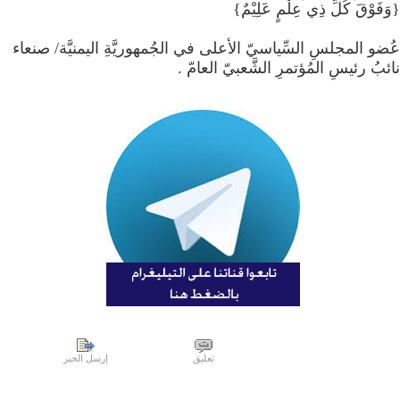
​{وَفَوْقَ كُلِّ ذِي عِلْمٍ عَلِيْمٌ}
​عُضو المجلسِ السِّياسيّ الأعلى في الجُمهوريَّةِ اليمنيَّة/ صنعاء
​نائبُ رئيسِ المُؤتمرِ الشَّعبيّ العامّ .
تعليق
إرسل الخبر