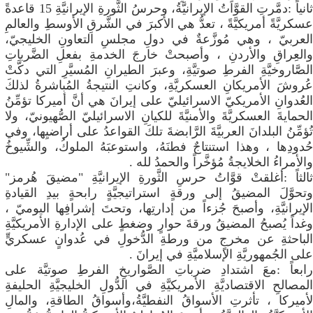
​ثانياً :دمَّرتِ القوَّاتُ الإيرانيَّةُ، وحرسُ الثَّورةِ الإيرانيَّةِ 15 قاعدةً
عسكريَّةً أمريكيَّةً ، تعدُّ هي الأكبرَ في الشَّرقِ الأوسطِ والعالمِ
العربيّ ، وهي مُوزَّعةٌ في دولِ مجلسِ التعاونِ الخليجيّ،
والعِراقِ والأردنِ ، وأصبحتْ خارجَ الخدمةِ بفعلِ الضَّرباتِ
الصَّاروخيَّةِ الفرطِ صوتيَّةِ، وعبرَ الطيرانِ المُسيَّرِ التي دكَّتْ
عُروشَ الأمريكانِ العسكريَّةِ، وكانتِ النتيجةُ المُباشرةُ لذلكَ
العُدوانِ الأمريكيّ الاسرائيليّ على إيرانَ هي أنَّ أميركا تؤمِّنُ
الحمايةَ العسكريَّةَ والأمنيَّةَ للكيانِ الاسرائيليّ الصُّهيونيّ، ولا
تُؤمِّنُ البلدانَ العربيَّةَ الرَّابضةَ تلكَ القواعدُ على أراضيِها، وفي
حُدودِها ، وهذا استنتاجٌ فطنَهُ، واستوعبَهُ الملوكُ، والشِّيوخُ
والأمراءُ الخلايجةُ مُؤخَّراً والحمدُ لله .
​ثالثاً :أغلقتْ قوَّاتُ حرسِ الثَّورةِ الإيرانيَّةِ "مضيقَ هُرمز"
وتحوَّلَ المضيقُ إلى ورقةٍ استراتيجيَّةٍ رابحةٍ بيدِ القيادةِ
الإيرانيَّةِ، وأصبحَ جُزءاً من إدارتِها، وتحتَ إشرافِها اليوميّ ،
وغداً يُصبحُ المضيقُ ورقةَ حوارٍ وضغطٍ على الإدارةِ الأمريكيَّةِ
الباحثةِ عن مخرجٍ من ورطةِ الدُّخولِ في عُدوانٍ عسكريٍّ
على الجُمهوريَّةِ الإسلاميَّةِ في إيرانَ .
​رابعاً :معَ اشتدادِ ضرباتِ الصَّواريخِ الفرطِ صوتيَّة على
المصالحِ الاقتصاديَّةِ الأمريكيَّةِ في الدُّولِ الخليجيَّةِ الحليفةِ
لأميركا ، تأثرتِ الأسواقُ النفطيَّةُ،وأسواقُ الطاقةِ، والمالِ