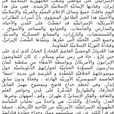
الإسرائيليّ على مُواطني وشعبِ الجُمهوريَّةِ الإسلاميَّةِ في
إيرانَ، وقيادتِها الإيمانيَّةِ الإسلاميَّةِ الرَّشيدةِ.. ففي مثلِ هذا
اليومِ تناقلتْ جميعُ وسائلِ الإعلامِ اليمنيَّةِ والعربيَّةِ والإسلاميَّةِ
والأجنبيَّةِ هذا الخبرَ الصَّاعقَ المشؤومَ، بأنَّ أسرابَ الطائراتِ
الأمريكيَّةِ/ الإسرائيليِّةِ قد انقضَّتْ على المُدنِ والأحياءِ،
والمدارسِ والجامعاتِ، والجوامعِ والمساجدِ والأسواقِ ،
والمُستشفياتِ، والبازاراتِ، والمصانعِ العسكريَّةِ والمدنيَّةِ،
وجميعِ البُنى التَّحتيَّةِ الَّتي عمَّرَها، وشيَّدَها الشَّعبُ الإيرانيُّ،
وقيادتُهُ الثوريَّةُ الإسلاميَّةُ المُقاومةُ .
​هذا العُدوانُ الوحشيُّ الغاشِمُ المُخادعُ الجبانُ الذي بُدئ على
حينِ غِرَّةٍ ، جاءَ في زمنِ سلمٍ وسلامٍ ، إذ كانَ المُفاوضونَ
الإيرانيونَ والأمريكانُ وبواسطةِ الأشقاءِ من سلطنةِ عُمانَ
يتدارسونَ المسوَّدةَ الختاميَّةَ لحواراتِهمُ الدُّبلوماسيَّةِ حولَ
موضوعاتِهمُ الخلافيَّةِ المُعقَّدةِ و المُزمنةِ في مدينةِ "جنيفا"
العاصمةِ السويسريَّةِ الأوربيَّةِ الهادئةِ ، وفجأةً ودونَ سابقِ
إنذارٍ، وفي لحظةِ خداعٍ فاضِحٍ ومفضوحٍ تنهمرُ القنابلُ
الحارقةُ، والصَّواريخُ المُدمِّرةُ على مُدنِ وحواضرِ العلمِ
والثقافةِ، والفِكرِ الإنسانيِّ كـ طهرانَ ، وقُمَ ، أصفهانَ ،وغيرِها.
​الغدرُ، والخداعُ، والكذبُ، هي واحدةٌ من تجلِّياتِ السِّياسةِ
الصُّهيونيَّةِ الإسرائيليِّةِ/ الأمريكيَّةِ من النَّاحيةِ التَّاريخيَّةِ.. جميعُنا
قد قرأَ الكثيرَ عن غدرِ سياسيِّيهم ومكرِ وخداعِ جهابذةِ قياداتِهمُ