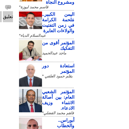
ومشروع النجاة
قاسم محمد لبوزة*
​اليمن الكبير..
تعليق
مَلحمة الكرامة
في زمن التفتيت
والولاءات العابرة
عبدالسلام الدباء*
المؤتمر أقوى من
التفكيك
ماجد عبدالحميد
استعادة دور
المؤتمر
بقلم حمود العلفي *
المؤتمر الشعبي
العام: بين أصالة
الانتماء وزيف
الادعاء.
فاهم محمد الفضلي*
أبوراس..
والخطاب