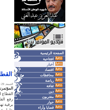
الصفحة الرئيسية
افتتاحية
أخبار
اقتصاد
القطا
محافظات
رياضة
الجمعة, 29-مايو-2026
ثقافة
المؤتمرن
دين
القطاع ا
مغتربون
رفع القا
حوار
برقية ته
قضايا وآراء
حلول عيد الأض