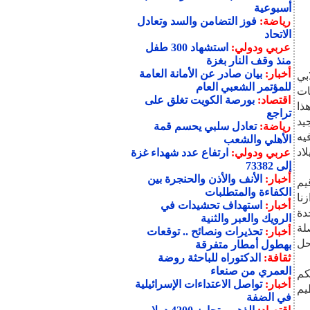
أسبوعية
رياضة:
فوز التضامن والسد وتعادل
الاتحاد
عربي ودولي:
استشهاد 300 طفل
منذ وقف النار بغزة
أخبار:
بيان صادر عن الأمانة العامة
بي
للمؤتمر الشعبي العام
ات
اقتصاد:
بورصة الكويت تغلق على
ذا
تراجع
يد
رياضة:
تعادل سلبي يحسم قمة
 فيه
الأهلي والشعب
اد
عربي ودولي:
ارتفاع عدد شهداء غزة
إلى 73382
أخبار:
الأنف والأذن والحنجرة بين
يم
الكفاءة والمتطلبات
نا
أخبار:
استهداف تحشيدات في
دة
الرويك والعبر والثنية
لة
أخبار:
تحذيرات ونصائح .. توقعات
حل
بهطول أمطار متفرقة
ثقافة:
الدكتوراه للباحثة روضة
العمري من صنعاء
كم
أخبار:
تواصل الاعتداءات الإسرائيلية
يم
في الضفة