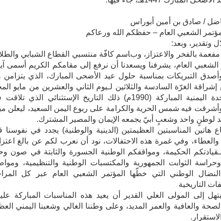
مناضل / صادق بن أمين أبوراس
ؤتمر الشعبي العام – حفظكم الله ورعاكم
ال وتقدير، وبعد:
مفعمة بالفخر والاعتزاز، وباسم كافّة منتسبي القطاع الشبابي والطلا
 الشعبي العام، يشرفنا ويسعدنا أن نرفع إلى مقامكم الكريم أسمى آي
وأصدق التبريكات بمناسبة حلول عيد الأضحى المبارك، الذي يتزامن ه
 إشراقة الغرّة السادسة والثلاثين لـيوم الثاني والعشرين من مايو المج
يوم الوحدة اليمنية المباركة (1990م) ذلك التاريخ الإستثنائي الذي تلاقت
أشرقت فيه شمس الحرية والكرامة على ربوع اليمن السعيد، ليعلن ميل
د لوطنٍ واحد وشعبٍ أبيّ يجمعه الإيمان والمصير المشترك.
اع هاتين المناسبتين العظيمتين (الدينية والوطنية) يجدد في نفوسنا ق
والعطاء، وفي غمرة هذه الاحتفالات، نود أن نعرب لكم عن بالغ اعتزاز
ـقيادتكم الحكيمة، ومواقفكم الوطنية الجسورة والثابتة في صون وح
راسة الثوابت الجمهورية والمكتسبات الوطنية والتنظيمية، ومواص
لنضال الوطني التي خطّها المؤتمر الشعبي العام عبر كل المرا
ات التاريخية
نبتهل إلى المولى العلي القدير أن يعيد هذه المناسبات المباركة علي
لصحة والعافية والعمر المديد، وعلى وطننا الغالي وشعبنا اليمني العظ
لاستقرار.