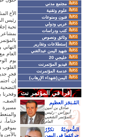
مجتمع مدني
علوم وتقنية
​الأخ ال
فنون ومنوعات
رئيس الم
عربي ودولي
​تحية إجل
كتب ودراسات
​بمشاعر 
وثائق ونصوص
بالمؤتمر
إستطلاعات وتقارير
التهاني 
شهيد اليمن عبدالغني
العام مع
خليجي 20
فيديو المؤتمرنت
القلوب و
عدسة المؤتمرنت
فجرٍ جدي
اليمن(شهداء الإرهاب)
​إن اجتم
التضحية 
إقرأ في المؤتمر نت
وفخرنا ب
الصف، وح
المُـنجَز العظيم
مسيرة ا
صادق‮ ‬بن‮ ‬أمين‮
‬أبوراس - رئيس‮
والمنعطف
‬المؤتمر‮ ‬الشعبي‮
ختاماً، 
‬العام
بموفور ا
السُّعوديّةُ تكرِّرُ
بالأمن وا
جرائمَها في اليمنِ