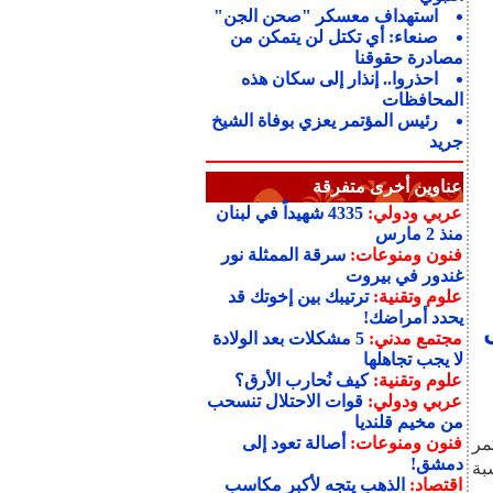
استهداف معسكر "صحن الجن"
صنعاء: أي تكتل لن يتمكن من
مصادرة حقوقنا
احذروا.. إنذار إلى سكان هذه
المحافظات
رئيس المؤتمر يعزي بوفاة الشيخ
جريد
عناوين أخرى متفرقة
عربي ودولي:
4335 شهيداً في لبنان
منذ 2 مارس
فنون ومنوعات:
سرقة الممثلة نور
غندور في بيروت
علوم وتقنية:
ترتيبك بين إخوتك قد
يحدد أمراضك!
مجتمع مدني:
5 مشكلات بعد الولادة
لا يجب تجاهلها
علوم وتقنية:
كيف نُحارب الأرق؟
عربي ودولي:
قوات الاحتلال تنسحب
من مخيم قلنديا
فنون ومنوعات:
أصالة تعود إلى
مر
دمشق!
بة
اقتصاد:
الذهب يتجه لأكبر مكاسب