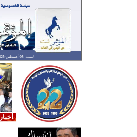
السبت, 08-أغسطس-2026 الساعة: 04:53 ص - آخر تحديث: 01:30 ص (30: 10) بتوقيت غرينتش
أخبار