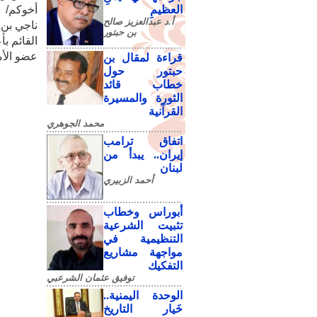
العظيمِ
​أخوكم/
أ.د عبدالعزيز صالح
ناجي بن 
بن حبتور
القائم ب
عضو الأم
قراءة لمقال بن
حبتور حول
خطاب قائد
الثورة والمسيرة
القرآنية
محمد الجوهري
اتفاق ترامب
إيران.. يبدأ من
لبنان
أحمد الزبيري
أبوراس وخطاب
تثبيت الشرعية
التنظيمية في
مواجهة مشاريع
التفكيك
توفيق عثمان الشرعبي
الوحدة اليمنية..
خَيار التاريخ