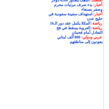
اقتصاد:
الذهب يتجاوز 4200 دولار
أخبار:
بدء صرف مرتبات محرم
وصفر بصنعاء
أخبار:
استهداف سفينة سعودية في
خليج عدن
رياضة:
المكلا يكمل عقد دور الـ16
رياضة:
العروبة يسقط في فخ
التعادل أمام فحمان
عربي ودولي:
800 ألف لبناني
يعودون إلى مناطقهم