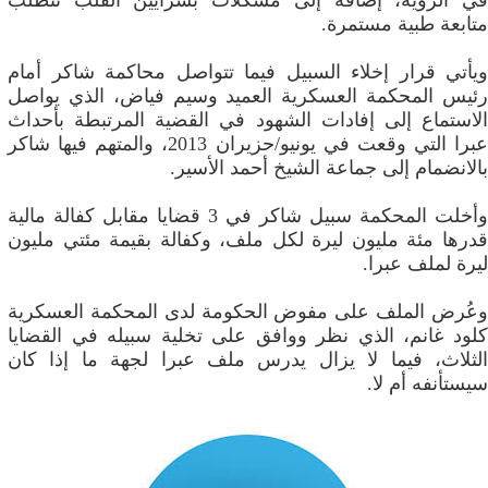
في الرؤية، إضافة إلى مشكلات بشرايين القلب تتطلب
متابعة طبية مستمرة.
ويأتي قرار إخلاء السبيل فيما تتواصل محاكمة شاكر أمام
رئيس المحكمة العسكرية العميد وسيم فياض، الذي يواصل
الاستماع إلى إفادات الشهود في القضية المرتبطة بأحداث
عبرا التي وقعت في يونيو/حزيران 2013، والمتهم فيها شاكر
بالانضمام إلى جماعة الشيخ أحمد الأسير.
وأخلت المحكمة سبيل شاكر في 3 قضايا مقابل كفالة مالية
قدرها مئة مليون ليرة لكل ملف، وكفالة بقيمة مئتي مليون
ليرة لملف عبرا.
وعُرض الملف على مفوض الحكومة لدى المحكمة العسكرية
كلود غانم، الذي نظر ووافق على تخلية سبيله في القضايا
الثلاث، فيما لا يزال يدرس ملف عبرا لجهة ما إذا كان
سيستأنفه أم لا.