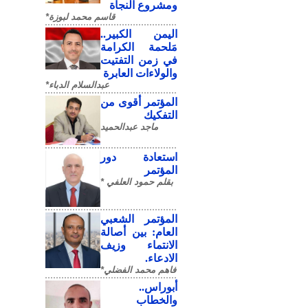
ومشروع النجاة
قاسم محمد لبوزة*
​اليمن الكبير..
مَلحمة الكرامة
في زمن التفتيت
والولاءات العابرة
عبدالسلام الدباء*
المؤتمر أقوى من
التفكيك
ماجد عبدالحميد
استعادة دور
المؤتمر
بقلم حمود العلفي *
المؤتمر الشعبي
العام: بين أصالة
الانتماء وزيف
الادعاء.
فاهم محمد الفضلي*
أبوراس..
والخطاب