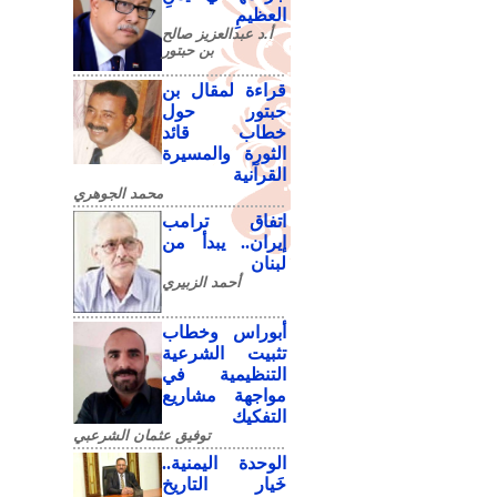
العظيمِ
أ.د عبدالعزيز صالح
بن حبتور
قراءة لمقال بن
حبتور حول
خطاب قائد
الثورة والمسيرة
القرآنية
محمد الجوهري
اتفاق ترامب
إيران.. يبدأ من
لبنان
أحمد الزبيري
أبوراس وخطاب
تثبيت الشرعية
التنظيمية في
مواجهة مشاريع
التفكيك
توفيق عثمان الشرعبي
الوحدة اليمنية..
خَيار التاريخ