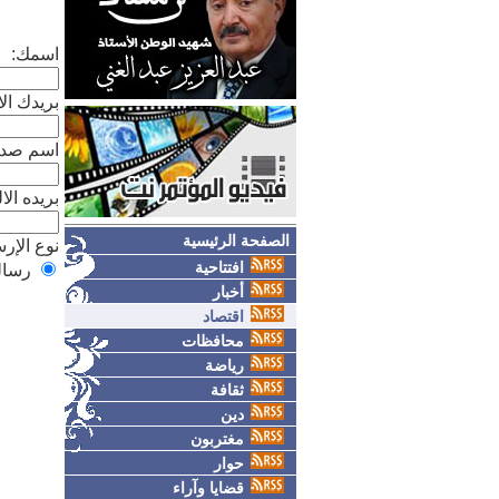
اسمك:
بريدك الا
اسم صدي
بريده الا
الصفحة الرئيسية
نوع الإر
افتتاحية
رسال
أخبار
اقتصاد
محافظات
رياضة
ثقافة
دين
مغتربون
حوار
قضايا وآراء