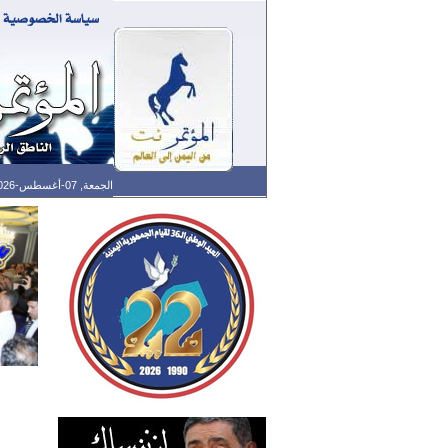
الجمعة, 07-أغسطس-2026 الساعة: 03:51 م - آخر تحديث: 02:30 م (30: 11) بتوقيت غرينتش