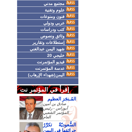
مجتمع مدني
علوم وتقنية
فنون ومنوعات
عربي ودولي
كتب ودراسات
وثائق ونصوص
إستطلاعات وتقارير
شهيد اليمن عبدالغني
خليجي 20
فيديو المؤتمرنت
عدسة المؤتمرنت
اليمن(شهداء الإرهاب)
إقرأ في المؤتمر نت
المُـنجَز العظيم
صادق‮ ‬بن‮ ‬أمين‮
‬أبوراس - رئيس‮
‬المؤتمر‮ ‬الشعبي‮
‬العام
السُّعوديّةُ تكرِّرُ
جرائمَها في اليمنِ