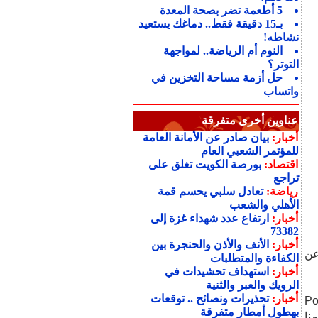
5 أطعمة تضر بصحة المعدة
بـ15 دقيقة فقط.. دماغك يستعيد
نشاطه!
النوم أم الرياضة.. لمواجهة
التوتر؟
حل أزمة مساحة التخزين في
واتساب
عناوين أخرى متفرقة
أخبار:
بيان صادر عن الأمانة العامة
للمؤتمر الشعبي العام
اقتصاد:
بورصة الكويت تغلق على
تراجع
رياضة:
تعادل سلبي يحسم قمة
الأهلي والشعب
أخبار:
ارتفاع عدد شهداء غزة إلى
73382
أخبار:
الأنف والأذن والحنجرة بين
عن
الكفاءة والمتطلبات
أخبار:
استهداف تحشيدات في
الرويك والعبر والثنية
أخبار:
تحذيرات ونصائح .. توقعات
 أيضا Poltergeist
بهطول أمطار متفرقة
عن نظامنا