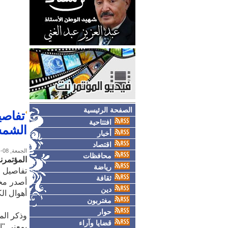
الصفحة الرئيسية
تفاصي
افتتاحية
الشمس
أخبار
اقتصاد
الجمعة, 08-نوفمبر-2019
محافظات
المؤتمرن
رياضة
تفاصيل 
ثقافة
أصدر مخت
دين
أهوال ال
مغتربون
حوار
قضايا وآراء