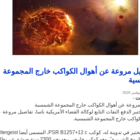
ل مروعة عن أهوال الكواكب خارج المجموعة
ية
ت
-
مروعة عن أهوال الكواكب خارج المجموعة الشمسية
بر الدفع النفاث التابع لوكالة الفضاء الأمريكية ناسا، تفاصيل مروعة 
كواكب خارج المجموعة الشمسية.
وذكر المختبر في تدوينة له، كوكب PSR B1257+12 c، المسمى
بمعنى "الروح الشريرة"، وهو كوكب خارجي يبعد نحو 2300 سنة ضوئية 