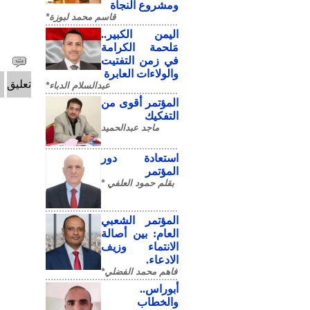
ومشروع النجاة
قاسم محمد لبوزة*
​اليمن الكبير..
مَلحمة الكرامة
في زمن التفتيت
والولاءات العابرة
تعليق
عبدالسلام الدباء*
المؤتمر أقوى من
التفكيك
ماجد عبدالحميد
استعادة دور
المؤتمر
بقلم حمود العلفي *
المؤتمر الشعبي
العام: بين أصالة
الانتماء وزيف
الادعاء.
فاهم محمد الفضلي*
أبوراس..
والخطاب