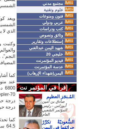
مجتمع مدني
الشمسي، 
علوم وتقنية
فنون ومنوعات
عربي ودولي
الشمسية،
كتب ودراسات
الذي لا 
وثائق ونصوص
إستطلاعات وتقارير
شهيد اليمن عبدالغني
خليجي 20
النجم"، 
فيديو المؤتمرنت
المضيافة
عدسة المؤتمرنت
اليمن(شهداء الإرهاب)
كما أشار
عند متو
إقرأ في المؤتمر نت
المُـنجَز العظيم
درجة حر
صادق‮ ‬بن‮ ‬أمين‮
‬أبوراس - رئيس‮
درجة حر
‬المؤتمر‮ ‬الشعبي‮
‬العام
السُّعوديّةُ تكرِّرُ
4.5
جرائمَها في اليمنِ