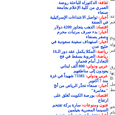
ثقافة:
الدكتوراه للباحثة روضة
العمري من كلية الإعلام بجامعة
صنعاء
وعة
أخبار:
تواصل الاعتداءات الإسرائيلية
جم
في الضفة
اقتصاد:
الذهب يتجاوز 4200 دولار
أخبار:
بدء صرف مرتبات محرم
وصفر بصنعاء
ضة مثل Poltergeist
أخبار:
استهداف سفينة سعودية في
 نواة
خليج عدن
ير
رياضة:
المكلا يكمل عقد دور الـ16
رياضة:
العروبة يسقط في فخ
التعادل أمام فحمان
عربي ودولي:
800 ألف لبناني
رق
يعودون إلى مناطقهم
ها
عربي ودولي:
73381 شهيداً في غزة
6800 درجة مئوية، بينها Kepler-70b، وهو كوكب خارجي يدور حول نجم B-
منذ 7 أكتوبر
ة شهرة منذ عام 2017، وتصل
أخبار:
صنعاء تحذّر الرياض من أيّ
سط
"مغامرة"
اقتصاد:
بورصة الكويت تُغلق على
ارتفاع
فنون ومنوعات:
سارة بركة تقتحم
عد نحو
السينما المصرية بفيلمين
ام
أخبار:
تحذيرات وتوصيات.. توسع