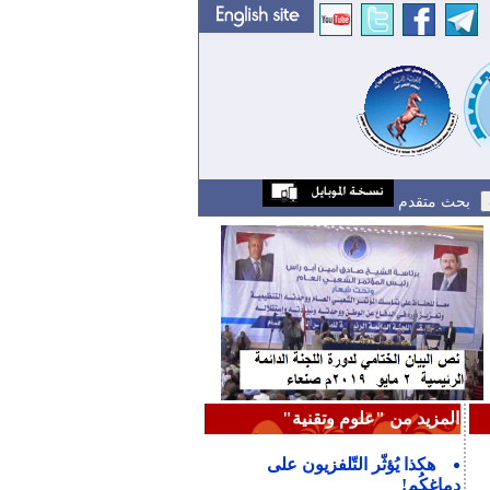
بحث متقدم
المزيد من "علوم وتقنية"
هكذا يُؤثّر التّلفزيون على
دماغكُم!