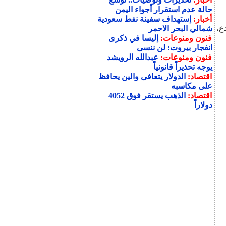
حالة عدم استقرار أجواء اليمن
أخبار:
إستهداف سفينة نفط سعودية
ع،
شمالي البحر الاحمر
فنون ومنوعات:
إليسا في ذكرى
انفجار بيروت: لن ننسى
فنون ومنوعات:
عبدالله الرويشد
يوجه تحذيراً قانونياً
اقتصاد:
الدولار يتعافى والين يحافظ
على مكاسبه
اقتصاد:
الذهب يستقر فوق 4052
دولاراً