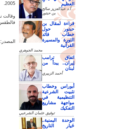
2005.
العظيمِ
أ.د عبدالعزيز صالح
بن حبتور
وقالت نا
فالطقس 
قراءة لمقال بن
حبتور حول
خطاب قائد
الثورة والمسيرة
المصدر:
القرآنية
محمد الجوهري
اتفاق ترامب
إيران.. يبدأ من
لبنان
أحمد الزبيري
أبوراس وخطاب
تثبيت الشرعية
التنظيمية في
مواجهة مشاريع
التفكيك
توفيق عثمان الشرعبي
الوحدة اليمنية..
خَيار التاريخ