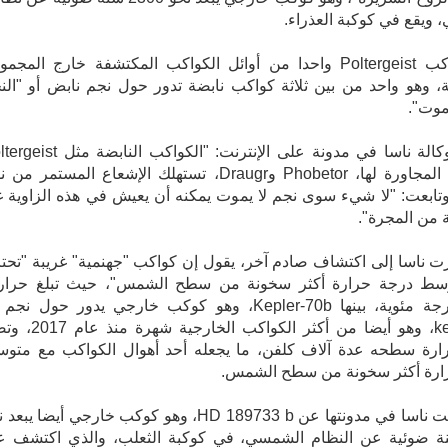
ويقع في كوكبة العذراء.
ويعد كوكب Poltergeist واحدا من أوائل الكواكب المكتشفة خارج المجم
 وهو واحد من بين ثلاثة كواكب نابضة تدور حول نجم نابض أو "الن
يموت".
وكتبت وكالة ناسا في مدونة على الإنترنت: "الكواكب الناب
والعوالم المجاورة لها، Phobetor وDraugr، تستهلك الإشعاع المستمر من
وتابعت: "لا شيء سوى نجم لا يموت يمكنه أن يعيش في هذه الزاوية غ
 من المجرة".
ت ناسا إلى اكتشاف صادم آخر، يقول إن كواكب "جهنمية" غريبة "تحت
سط درجة حرارة أكثر سخونة من سطح الشمس"، حيث تبلغ حرارت
kepler-70، وهو أيضا من أكثر الكواكب الخارجي
ارة سطحه عدة آلاف كلفن، ما يجعله أحد أهوال الكواكب مع متو
ارة أكثر سخونة من سطح الشمس.
كما تحدثت ناسا في مدونتها عن HD 189733 b، وهو كوكب خارجي أيضا يب
6 سنة ضوئية عن النظام الشمسي، في كوكبة الثعلب، والذي اكتشف ع