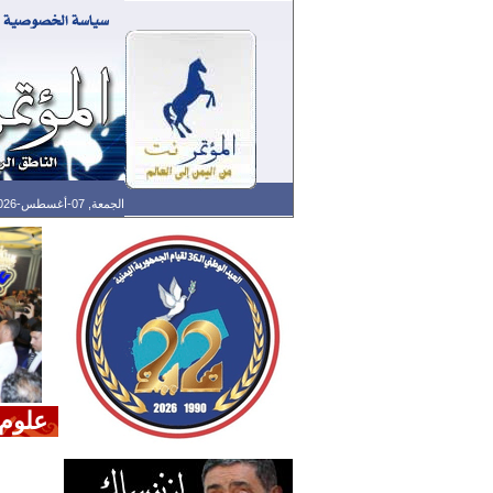
الجمعة, 07-أغسطس-2026 الساعة: 07:01 ص - آخر تحديث: 05:33 ص (33: 02) بتوقيت غرينتش
علوم 