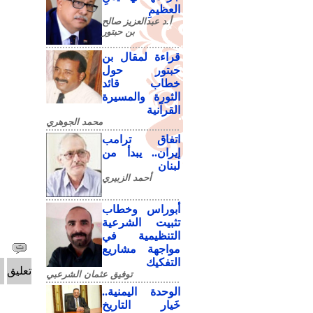
العظيمِ
أ.د عبدالعزيز صالح
بن حبتور
قراءة لمقال بن
حبتور حول
خطاب قائد
الثورة والمسيرة
القرآنية
محمد الجوهري
اتفاق ترامب
إيران.. يبدأ من
لبنان
أحمد الزبيري
أبوراس وخطاب
تثبيت الشرعية
التنظيمية في
مواجهة مشاريع
التفكيك
تعليق
توفيق عثمان الشرعبي
الوحدة اليمنية..
خَيار التاريخ