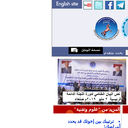
بحث متقدم
المزيد من "علوم وتقنية"
ترتيبك بين إخوتك قد يحدد
أمراضك!