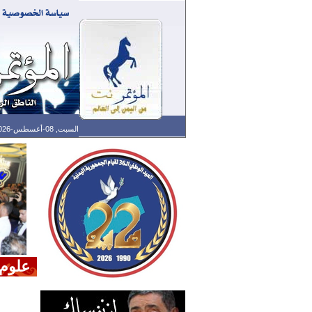
السبت, 08-أغسطس-2026 الساعة: 10:17 ص - آخر تحديث: 01:30 ص (30: 10) بتوقيت غرينتش
علوم 