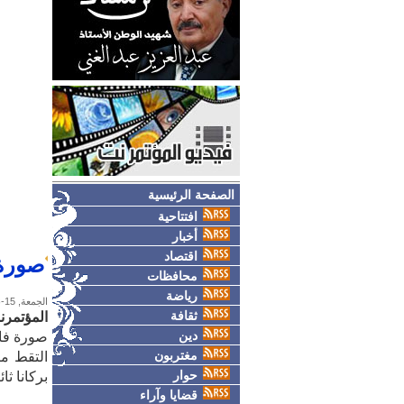
الصفحة الرئيسية
افتتاحية
أخبار
اقتصاد
صورة 
محافظات
رياضة
الجمعة, 15-نوفمبر-2019
ثقافة
المؤتمرن
دين
صورة فات
مغتربون
التقط م
حوار
بركانا ثائ
قضايا وآراء