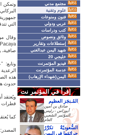
مجتمع مدني
وتمكن ال
علوم وتقنية
فنون ومنوعات
جمهورية 
عربي ودولي
التي تتد
كتب ودراسات
وثائق ونصوص
إستطلاعات وتقارير
شهيد اليمن عبدالغني
صافية، و
خليجي 20
فيديو المؤتمرنت
وتابع: 
عدسة المؤتمرنت
الرعدية 
اليمن(شهداء الإرهاب)
حدوث هذا
إقرأ في المؤتمر نت
ويُعتقد 
المُـنجَز العظيم
قطرات ال
صادق‮ ‬بن‮ ‬أمين‮
‬أبوراس - رئيس‮
‬المؤتمر‮ ‬الشعبي‮
كما يُعت
‬العام
السُّعوديّةُ تكرِّرُ
المصدر:
جرائمَها في اليمنِ