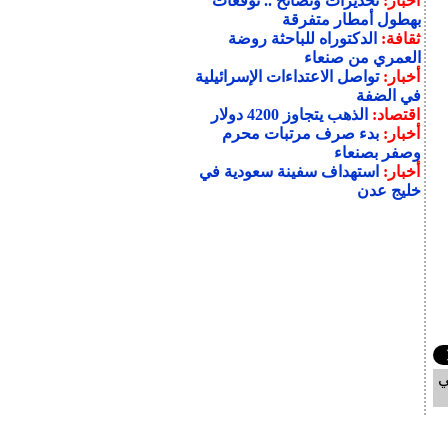
أخبار:
تحذيرات ونصائح .. توقعات
بهطول أمطار متفرقة
ثقافة:
الدكتوراه للباحثة روضة
العمري من صنعاء
أخبار:
تواصل الاعتداءات الإسرائيلية
في الضفة
اقتصاد:
الذهب يتجاوز 4200 دولار
أخبار:
بدء صرف مرتبات محرم
وصفر بصنعاء
أخبار:
استهداف سفينة سعودية في
خليج عدن
ي