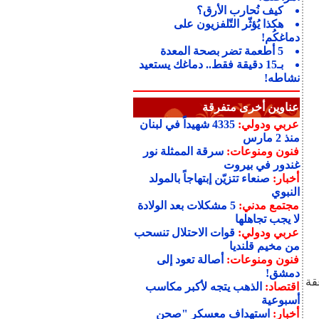
كيف نُحارب الأرق؟
هكذا يُؤثّر التّلفزيون على
دماغكُم!
5 أطعمة تضر بصحة المعدة
بـ15 دقيقة فقط.. دماغك يستعيد
نشاطه!
عناوين أخرى متفرقة
عربي ودولي:
4335 شهيداً في لبنان
منذ 2 مارس
فنون ومنوعات:
سرقة الممثلة نور
غندور في بيروت
أخبار:
صنعاء تتزيّن إبتهاجاً بالمولد
النبوي
مجتمع مدني:
5 مشكلات بعد الولادة
لا يجب تجاهلها
عربي ودولي:
قوات الاحتلال تنسحب
من مخيم قلنديا
فنون ومنوعات:
أصالة تعود إلى
دمشق!
قة
اقتصاد:
الذهب يتجه لأكبر مكاسب
أسبوعية
أخبار:
استهداف معسكر "صحن