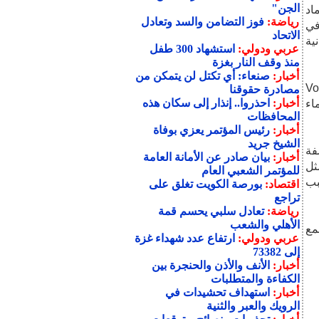
الجن"
اد
رياضة:
فوز التضامن والسد وتعادل
ن نشط في
الاتحاد
ية
عربي ودولي:
استشهاد 300 طفل
منذ وقف النار بغزة
أخبار:
صنعاء: أي تكتل لن يتمكن من
فوق قمة Volcán de
مصادرة حقوقنا
أخبار:
احذروا.. إنذار إلى سكان هذه
اء
المحافظات
أخبار:
رئيس المؤتمر يعزي بوفاة
الشيخ جريد
فة
أخبار:
بيان صادر عن الأمانة العامة
ثل
للمؤتمر الشعبي العام
 يزال سبب
اقتصاد:
بورصة الكويت تغلق على
تراجع
رياضة:
تعادل سلبي يحسم قمة
الأهلي والشعب
مع
عربي ودولي:
ارتفاع عدد شهداء غزة
إلى 73382
أخبار:
الأنف والأذن والحنجرة بين
الكفاءة والمتطلبات
أخبار:
استهداف تحشيدات في
الرويك والعبر والثنية