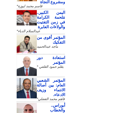
ومشروع النجاة
قاسم محمد لبوزة*
​اليمن الكبير..
مَلحمة الكرامة
في زمن التفتيت
والولاءات العابرة
عبدالسلام الدباء*
المؤتمر أقوى من
التفكيك
ماجد عبدالحميد
استعادة دور
المؤتمر
بقلم حمود العلفي *
المؤتمر الشعبي
العام: بين أصالة
الانتماء وزيف
الادعاء.
فاهم محمد الفضلي*
أبوراس..
والخطاب