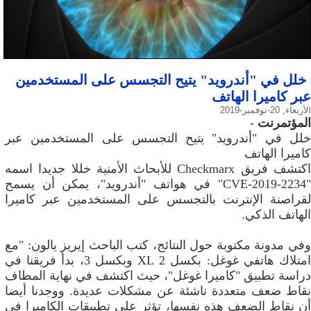
خلل في "أندرويد" يتيح التجسس على المستخدمين
عبر كاميرا الهاتف
الأربعاء, 20-نوفمبر-2019
المؤتمرنت
-
خلل في "أندرويد" يتيح التجسس على المستخدمين عبر
كاميرا الهاتف
اكتشف فريق Checkmarx للأبحاث الأمنية خللا جديدا اسمه
"CVE-2019-2234" في هواتف "أندرويد"، يمكن أن يسمح
لقراصنة الإنترنت بالتجسس على المستخدمين عبر كاميرا
الهاتف الذكي.
وفي مدونة مكتوبة حول النتائج، كتب الباحث إيريز يالون: "مع
امتلاك هاتفي غوغل: بكسل 2 XL وبكسل 3، بدأ فريقنا في
دراسة تطبيق "كاميرا غوغل"، حيث اكتشف في نهاية المطاف
نقاط ضعف متعددة ناشئة عن مشكلات عديدة. ووجدنا أيضا
أن نقاط الضعف هذه نفسها، تؤثر على تطبيقات الكاميرا في