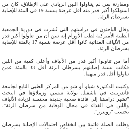
ومقارنة بمن لم يتناولوا اللبن الزبادي على الإطلاق، كان من
استهلكوا أكبر قدر منه أقل عرضة بنسبة 19 في المئة للإصابة
بسرطان الرئة.
وقال الباحثون في دراستهم التي نُشرت في دورية الجمعية
الطبية الأميركية لطب الأورام إنه تبين أن من تناولوا أكبر قدر
من الألياف الغذائية كانوا أقل عرضة بنسبة 17 بالمئة للإصابة
بسرطان الرئة.
أما من تناولوا أكبر قدر من الألياف وأعلى كمية من اللبن
فكانت نسبة إصابتهم بسرطان الرئة أقل 33 بالمئة عمن
تناولوا أقل قدر منهما.
وكتبت الدكتورة شياو أو شو من المركز الطبي التابع لجامعة
فاندربلت في ناشفيل بولاية تنيسي وزملاؤها في البحث
"تشير دراستنا إلى فائدة صحية جديدة محتملة لزيادة الألياف
واللبن في الغذاء في مجال الوقاية من سرطان الرئة"،
بحسب "رويترز".
وظلت الصلة قائمة بين انخفاض احتمالات الإصابة بسرطان