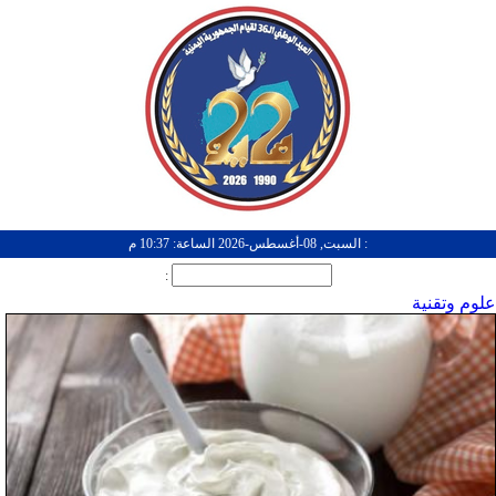
: السبت, 08-أغسطس-2026 الساعة: 10:37 م
:
علوم وتقنية