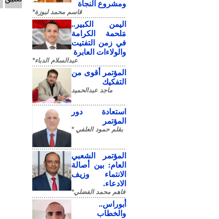
ومشروع النجاة
قاسم محمد لبوزة*
​اليمن الكبير..
مَلحمة الكرامة
في زمن التفتيت
والولاءات العابرة
عبدالسلام الدباء*
المؤتمر أقوى من
التفكيك
ماجد عبدالحميد
استعادة دور
المؤتمر
بقلم حمود العلفي *
المؤتمر الشعبي
العام: بين أصالة
الانتماء وزيف
الادعاء.
فاهم محمد الفضلي*
أبوراس..
والخطاب