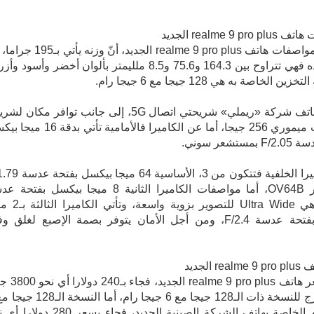
realme 9 pr الجديد
من بين مواصفات هاتف realme 9 pro plus الجديد، أنّ وزنه 
عن أبعاده فهي تتراوح بين 164.3 و75.6 و8.5 ملليمتر بألوان أخضر وأسود 
 الخاصة به هي 128 جيجا مع 6 جيجا رام.
ويدعم هاتف شركة «ريملي» شريحتي اتصال 5G، إلى جانب توافر مكان 
مع كارت ميموري 256 جيجا، أما عن الكاميرا فالأمامية تأتي ب
ستشعر سوني.
أما الكاميرا الخلفية فتتكون من 3، الأساسية 
مستشعر OV64B، أما مواصفات الكاميرا الثانية 8 ميجا بيكسل بفتح
F/2.2 وهي Ultra Wide للتصوير بزوية و
بيكسل بفتحة عدسة F/2.4، ومن أجل الأمان يتوفر بصمة الإصبع لغلق و
r الجديد
وعن سعر هاتف realme 9 pro plus ا
جيجا رام الخاصة بهاتف الشركة الصينية الجديد، فجاء بسعر 280