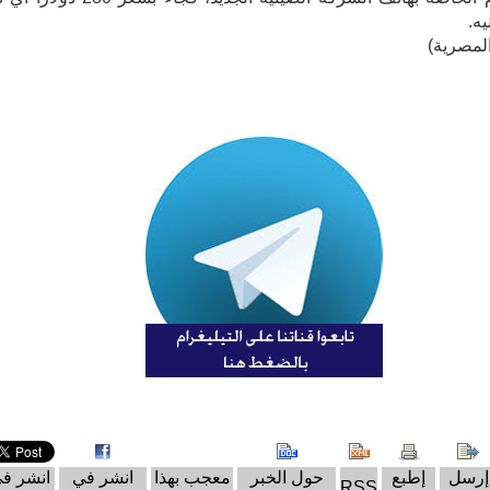
لمصرية)
إرسل
إطبع
حول الخبر
معجب بهذا
انشر في
انشر ف
RSS