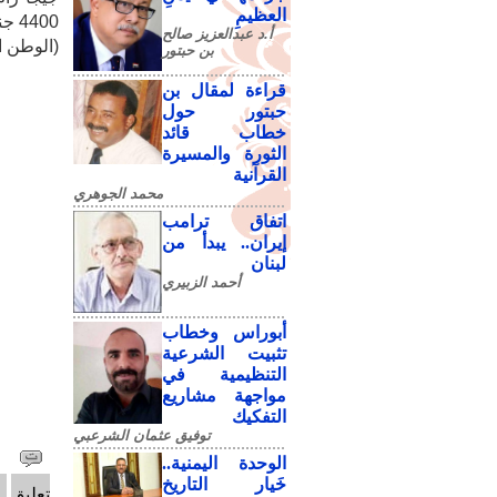
العظيمِ
4400 جنيه.
أ.د عبدالعزيز صالح
(الوطن ا
بن حبتور
قراءة لمقال بن
حبتور حول
خطاب قائد
الثورة والمسيرة
القرآنية
محمد الجوهري
اتفاق ترامب
إيران.. يبدأ من
لبنان
أحمد الزبيري
أبوراس وخطاب
تثبيت الشرعية
التنظيمية في
مواجهة مشاريع
التفكيك
توفيق عثمان الشرعبي
الوحدة اليمنية..
خَيار التاريخ
تعليق