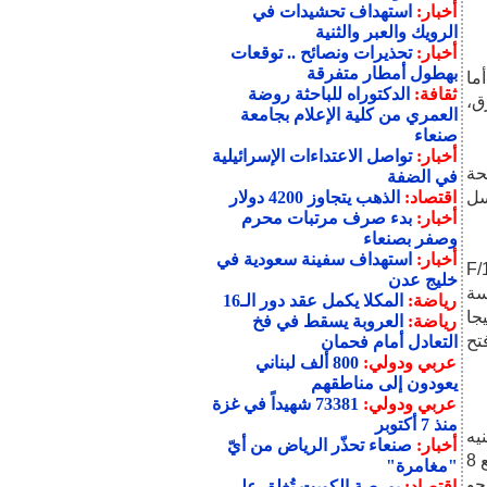
أخبار:
استهداف تحشيدات في
الرويك والعبر والثنية
أخبار:
تحذيرات ونصائح .. توقعات
بهطول أمطار متفرقة
يأتي بـ195 جراما، أما
ثقافة:
الدكتوراه للباحثة روضة
وأزرق،
العمري من كلية الإعلام بجامعة
صنعاء
أخبار:
تواصل الاعتداءات الإسرائيلية
لشريحة
في الضفة
دقة 16 ميجا بيكسل
اقتصاد:
الذهب يتجاوز 4200 دولار
أخبار:
بدء صرف مرتبات محرم
وصفر بصنعاء
أخبار:
استهداف سفينة سعودية في
64 ميجا بيكسل بفتحة عدسة F/1.79
خليج عدن
ة عدسة
رياضة:
المكلا يكمل عقد دور الـ16
اسعة، وتأتي الكاميرا الثالثة بـ2 ميجا
رياضة:
العروبة يسقط في فخ
فتح
التعادل أمام فحمان
عربي ودولي:
800 ألف لبناني
يعودون إلى مناطقهم
عربي ودولي:
73381 شهيداً في غزة
منذ 7 أكتوبر
لجديد، فجاء بـ240 دولارا أي نحو 3800 جنيه
أخبار:
صنعاء تحذّر الرياض من أيّ
في الخارج للنسخة ذات الـ128 جيجا مع 6 جيجا رام، أما النسخة الـ128 جيجا مع 8
"مغامرة"
 دولارا أي نحو
اقتصاد:
بورصة الكويت تُغلق على