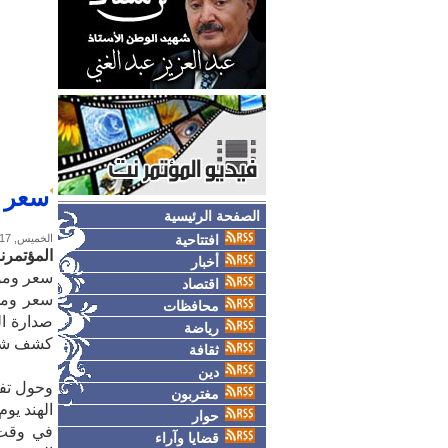
سعر ومواصف
الصفحة الرئيسية
افتتاحية
الخميس, 17-فبراير-2022
المؤتمرن
أخبار
سعر ومواصفات هات
اقتصاد
محافظات
صدارة ال
رياضة
كشف شركة «
ثقافة
دين
مغتربون
حوار
قضايا وآراء