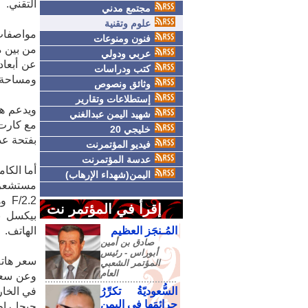
التقني.
مجتمع مدني
علوم وتقنية
مواصفات هاتف o plus
فنون ومنوعات
عربي ودولي
كتب ودراسات
ومساحة التخزين
وثائق ونصوص
إستطلاعات وتقارير
شهيد اليمن عبدالغني
خليجي 20
بفتحة عدسة F/2.05 بم
فيديو المؤتمرنت
عدسة المؤتمرنت
اليمن(شهداء الإرهاب)
إقرأ في المؤتمر نت
المُـنجَز العظيم
الهاتف.
صادق‮ ‬بن‮ ‬أمين‮
‬أبوراس - رئيس‮
سعر هاتف ealme 9 pro plus
‬المؤتمر‮ ‬الشعبي‮
‬العام
السُّعوديّةُ تكرِّرُ
جرائمَها في اليمنِ