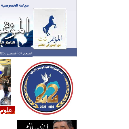
الجمعة, 07-أغسطس-2026 الساعة: 02:53 م - آخر تحديث: 02:30 م (30: 11) بتوقيت غرينتش
علوم 