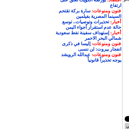
ارتفاع
فنون ومنوعات:
سارة بركة تقتحم
السينما المصرية بفيلمين
أخبار:
تحذيرات وتوصيات.. توسع
حالة عدم استقرار أجواء اليمن
أخبار:
إستهداف سفينة نفط سعودية
شمالي البحر الاحمر
فنون ومنوعات:
إليسا في ذكرى
انفجار بيروت: لن ننسى
فنون ومنوعات:
عبدالله الرويشد
يوجه تحذيراً قانونياً
ي