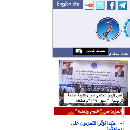
بحث متقدم
المزيد من "علوم وتقنية"
هكذا يُؤثّر التّلفزيون على
دماغكُم!