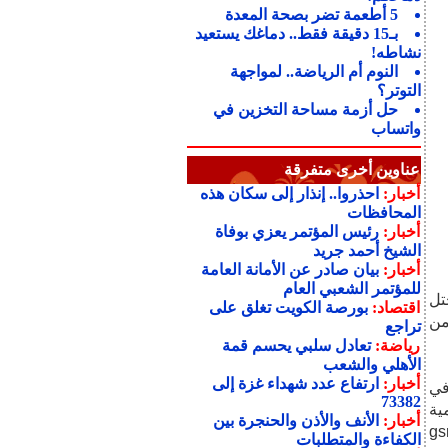
5 أطعمة تضر بصحة المعدة
بـ15 دقيقة فقط.. دماغك يستعيد
نشاطه!
النوم أم الرياضة.. لمواجهة
التوتر؟
حل أزمة مساحة التخزين في
واتساب
عناوين أخرى متفرقة
أخبار:
احذروا.. إنذار إلى سكان هذه
المحافظات
أخبار:
رئيس المؤتمر يعزي بوفاة
الشيخ أحمد جريد
أخبار:
بيان صادر عن الأمانة العامة
للمؤتمر الشعبي العام
 تحتل
اقتصاد:
بورصة الكويت تغلق على
من
تراجع
رياضة:
تعادل سلبي يحسم قمة
الأهلي والشعب
أخبار:
ارتفاع عدد شهداء غزة إلى
سيطرح في
73382
مية
أخبار:
الأنف والأذن والحنجرة بين
اء بموقع gsmarena
الكفاءة والمتطلبات