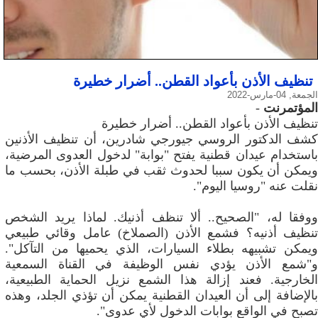
تنظيف الأذن بأعواد القطن.. أضرار خطيرة
الجمعة, 04-مارس-2022
المؤتمرنت
-
تنظيف الأذن بأعواد القطن.. أضرار خطيرة
كشف الدكتور الروسي جيورجي شادرين، أن تنظيف الأذنين
باستخدام عيدان قطنية يفتح "بوابة" لدخول العدوى المرضية،
ويمكن أن يكون سببا لحدوث ثقب في طبلة الأذن، بحسب ما
نقلت عنه "روسيا اليوم".
ووفقا له، "الصحيح.. ألا تنظف أذنيك. لماذا يريد الشخص
تنظيف أذنيه؟ فشمع الأذن (الصملاخ) عامل وقائي طبيعي
ويمكن تشبيهه بطلاء السيارات، الذي يحميها من التآكل".
و"شمع الأذن يؤدي نفس الوظيفة في القناة السمعية
الخارجية. فعند إزالة هذا الشمع نزيل الحماية الطبيعية،
بالإضافة إلى أن العيدان القطنية يمكن أن تؤذي الجلد، وهذه
تصبح في الواقع بوابات الدخول لأي عدوى".