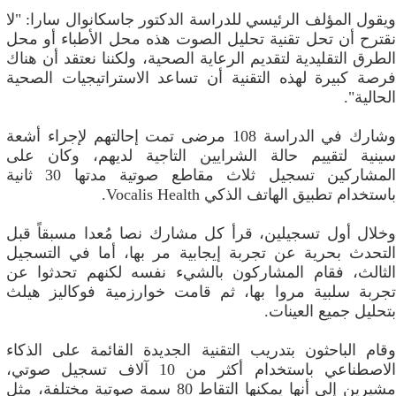
ويقول المؤلف الرئيسي للدراسة الدكتور جاسكانوال سارا: "لا
نقترح أن تحل تقنية تحليل الصوت هذه محل الأطباء أو محل
الطرق التقليدية لتقديم الرعاية الصحية، ولكننا نعتقد أن هناك
فرصة كبيرة لهذه التقنية أن تساعد الاستراتيجيات الصحية
الحالية".
وشارك في الدراسة 108 مرضى تمت إحالتهم لإجراء أشعة
سينية لتقييم حالة الشرايين التاجية لديهم، وكان على
المشاركين تسجيل ثلاث مقاطع صوتية مدتها 30 ثانية
باستخدام تطبيق الهاتف الذكي Vocalis Health.
وخلال أول تسجيلين، قرأ كل مشارك نصا مُعدا مسبقاً قبل
التحدث بحرية عن تجربة إيجابية مر بها، أما في التسجيل
الثالث، فقام المشاركون بالشيء نفسه لكنهم تحدثوا عن
تجربة سلبية مروا بها، ثم قامت خوارزمية فوكاليز هيلث
بتحليل جميع العينات.
وقام الباحثون بتدريب التقنية الجديدة القائمة على الذكاء
الاصطناعي باستخدام أكثر من 10 آلاف تسجيل صوتي،
مشيرين إلى أنها يمكنها التقاط 80 سمة صوتية مختلفة، مثل