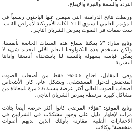
التردد والسعة والنبرة والإيقاع.
وربطت نتائج الدراسة، التي سيعلن عنها الباحثون رسمياً في
المؤتمر العلمي السنوي الـ71 للكلية الأمريكية لأمراض القلب،
ست سمات في الصوت بمرض الشريان التاجي.
وتابع سارا: "لا يمكننا سماع هذه السمات الخاصة بأنفسنا،
ولكن تستخدم هذه التكنولوجيا التعلم الآلي لتحديد شيء لا
يمكن قياسه بسهولة بالنسبة لنا باستخدام أدمغتنا وآذاننا
البشرية".
وفي المقابل، احتاج 30.6%؜ فقط من أصحاب الصوت
المنخفض لدخول المستشفى. وبشكل عام، كان الأشخاص
أصحاب الصوت العالي أكثر عرضة بنسبة 2.6 مرة للمعاناة من
مشاكل كبيرة مرتبطة بمرض الشريان التاجي.
وتابع الموقع: "هؤلاء المرضى كانوا أكثر عرضة أيضاً بثلاث
مرات لإظهار دليل على وجود مشكلات في الشرايين في
الاختبارات الطبية مقارنة بأولئك الذين لديهم أصوات
منخفضة".وكالات