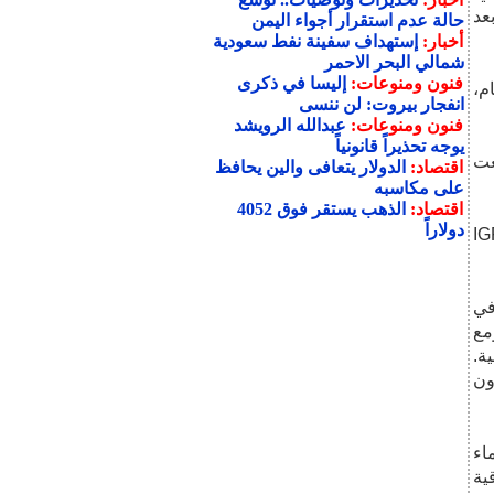
عد
حالة عدم استقرار أجواء اليمن
أخبار:
إستهداف سفينة نفط سعودية
شمالي البحر الاحمر
فنون ومنوعات:
إليسا في ذكرى
م،
انفجار بيروت: لن ننسى
فنون ومنوعات:
عبدالله الرويشد
يوجه تحذيراً قانونياً
عت
اقتصاد:
الدولار يتعافى والين يحافظ
على مكاسبه
اقتصاد:
الذهب يستقر فوق 4052
دولاراً
 البشري، عامل النمو الشبيه بالإنسولين-1 (IGF-
رة في
مع
ة.
ون
اء
ية