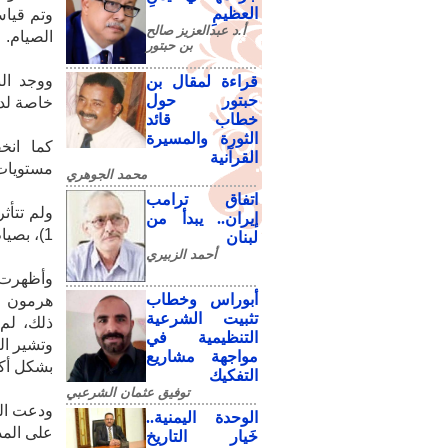
العظيمِ
وتم قياس
أ.د عبدالعزيز صالح
الصيام.
بن حبتور
ووجد ال
قراءة لمقال بن
حبتور حول
خاصة لدى
خطاب قائد
الثورة والمسيرة
كما انخ
القرآنية
مستويات 
محمد الجوهري
اتفاق ترامب
إيران.. يبدأ من
1)، بصيام الماء.
لبنان
أحمد الزبيري
أبوراس وخطاب
هرمون ال
تثبيت الشرعية
ذلك، لم 
التنظيمية في
وتشير ال
مواجهة مشاريع
بشكل أكب
التفكيك
توفيق عثمان الشرعبي
ودعت الد
الوحدة اليمنية..
على المد
خَيار التاريخ