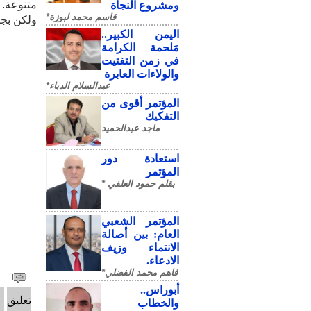
متنوعة. 
ومشروع النجاة
قاسم محمد لبوزة*
ولكن بج
​اليمن الكبير..
مَلحمة الكرامة
في زمن التفتيت
والولاءات العابرة
عبدالسلام الدباء*
المؤتمر أقوى من
التفكيك
ماجد عبدالحميد
استعادة دور
المؤتمر
بقلم حمود العلفي *
المؤتمر الشعبي
العام: بين أصالة
الانتماء وزيف
الادعاء.
فاهم محمد الفضلي*
أبوراس..
تعليق
والخطاب