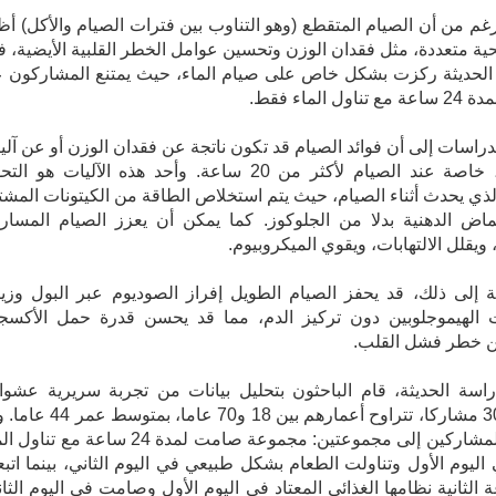
غم من أن الصيام المتقطع (وهو التناوب بين فترات الصيام والأكل) أظ
ية متعددة، مثل فقدان الوزن وتحسين عوامل الخطر القلبية الأيضية، ف
 الحديثة ركزت بشكل خاص على صيام الماء، حيث يمتنع المشاركون 
اول الماء فقط.
دراسات إلى أن فوائد الصيام قد تكون ناتجة عن فقدان الوزن أو عن آلي
مستقلة، خاصة عند الصيام لأكثر من 20 ساعة. وأحد هذه الآليات هو ا
لذي يحدث أثناء الصيام، حيث يتم استخلاص الطاقة من الكيتونات المشت
اض الدهنية بدلا من الجلوكوز. كما يمكن أن يعزز الصيام المسار
 ويقلل الالتهابات، ويقوي الميكروبيوم.
ة إلى ذلك، قد يحفز الصيام الطويل إفراز الصوديوم عبر البول وزيا
 الهيموجلوبين دون تركيز الدم، مما قد يحسن قدرة حمل الأكسج
ن خطر فشل القلب.
اسة الحديثة، قام الباحثون بتحليل بيانات من تجربة سريرية عشوائ
شملت 30 مشاركا، تتراوح أعمارهم بين 18 و70 عاما، بمت
تقسيم المشاركين إلى مجموعتين: مجموعة صامت لمدة 24 ساعة مع تن
ليوم الأول وتناولت الطعام بشكل طبيعي في اليوم الثاني، بينما اتب
 الثانية نظامها الغذائي المعتاد في اليوم الأول وصامت في اليوم الثان