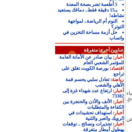
5 أطعمة تضر بصحة المعدة
بـ15 دقيقة فقط.. دماغك يستعيد
نشاطه!
النوم أم الرياضة.. لمواجهة
التوتر؟
حل أزمة مساحة التخزين في
واتساب
عناوين أخرى متفرقة
أخبار:
بيان صادر عن الأمانة العامة
للمؤتمر الشعبي العام
اقتصاد:
بورصة الكويت تغلق على
تراجع
رياضة:
تعادل سلبي يحسم قمة
الأهلي والشعب
أخبار:
ارتفاع عدد شهداء غزة إلى
اء
73382
فقط) لمدة 24 ساعة على وزن الجسم، وإفراز هرمون النمو البشري (HGH)،
أخبار:
الأنف والأذن والحنجرة بين
الكفاءة والمتطلبات
أخبار:
استهداف تحشيدات في
الرويك والعبر والثنية
عن
أخبار:
تحذيرات ونصائح .. توقعات
بهطول أمطار متفرقة