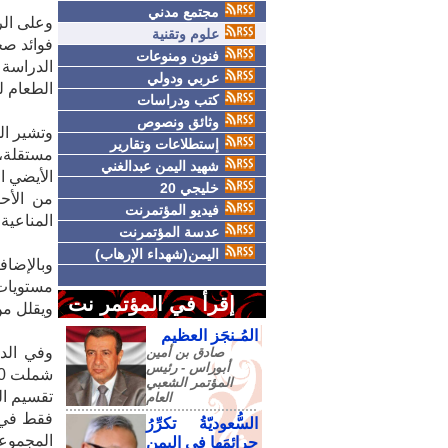
مجتمع مدني
وعلى الر
علوم وتقنية
فوائد صح
فنون ومنوعات
الدراسة
عربي ودولي
الطعام لمدة 24 ساعة مع تن
كتب ودراسات
وثائق ونصوص
وتشير ال
إستطلاعات وتقارير
شهيد اليمن عبدالغني
الأيضي ا
خليجي 20
من الأحم
فيديو المؤتمرنت
المناعية،
عدسة المؤتمرنت
اليمن(شهداء الإرهاب)
وبالإضاف
مستويات
إقرأ في المؤتمر نت
ويقلل م
المُـنجَز العظيم
وفي الدر
صادق‮ ‬بن‮ ‬أمين‮
‬أبوراس - رئيس‮
‬المؤتمر‮ ‬الشعبي‮
‬العام
فقط في ا
السُّعوديّةُ تكرِّرُ
المجموعة
جرائمَها في اليمنِ