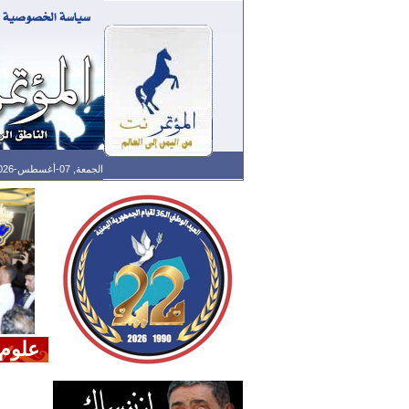
الجمعة, 07-أغسطس-2026 الساعة: 08:39 ص - آخر تحديث: 05:33 ص (33: 02) بتوقيت غرينتش
علوم 