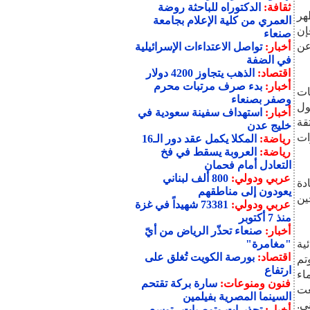
ثقافة:
الدكتوراه للباحثة روضة
هر
العمري من كلية الإعلام بجامعة
إن
صنعاء
عن
أخبار:
تواصل الاعتداءات الإسرائيلية
في الضفة
اقتصاد:
الذهب يتجاوز 4200 دولار
أخبار:
بدء صرف مرتبات محرم
ات
وصفر بصنعاء
لتحول
أخبار:
استهداف سفينة سعودية في
قة
خليج عدن
ات
رياضة:
المكلا يكمل عقد دور الـ16
رياضة:
العروبة يسقط في فخ
التعادل أمام فحمان
عربي ودولي:
800 ألف لبناني
دة
يعودون إلى مناطقهم
ين
عربي ودولي:
73381 شهيداً في غزة
منذ 7 أكتوبر
أخبار:
صنعاء تحذّر الرياض من أيّ
ية
"مغامرة"
اقتصاد:
بورصة الكويت تُغلق على
وسط عمر 44 عاما. وتم
ارتفاع
اول الماء
فنون ومنوعات:
سارة بركة تقتحم
عت
السينما المصرية بفيلمين
ي.
أخبار:
تحذيرات وتوصيات.. توسع