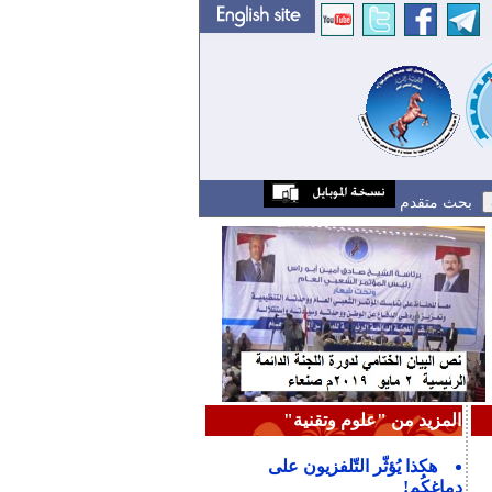
بحث متقدم
المزيد من "علوم وتقنية"
هكذا يُؤثّر التّلفزيون على
دماغكُم!