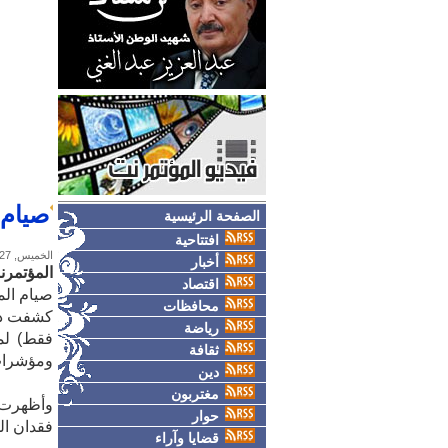
صيام 
الصفحة الرئيسية
افتتاحية
الخميس, 27-فبراير-2025
أخبار
المؤتمرن
اقتصاد
صيام الم
محافظات
كشفت درا
رياضة
ثقافة
ومؤشرات
دين
مغتربون
وأظهرت 
حوار
فقدان ال
قضايا وآراء