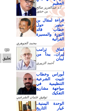
العظيمِ
أ.د عبدالعزيز صالح
بن حبتور
قراءة لمقال بن
حبتور حول
خطاب قائد
الثورة والمسيرة
القرآنية
محمد الجوهري
اتفاق ترامب
إيران.. يبدأ من
تعليق
لبنان
أحمد الزبيري
أبوراس وخطاب
تثبيت الشرعية
التنظيمية في
مواجهة مشاريع
التفكيك
توفيق عثمان الشرعبي
الوحدة اليمنية..
خَيار التاريخ