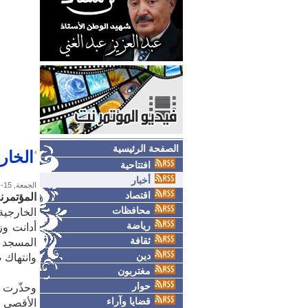
الصفحة الرئيسية
الخار
افتتاحية
أخبار
الجمعة, 15-مايو-2026
اقتصاد
المؤتمرن
محافظات
الخارجية
رياضة
أدانت وز
ثقافة
المسجد 
دين
وانتهاك 
مغتربون
حوار
وحذّرت و
قضايا وآراء
الأقصى م