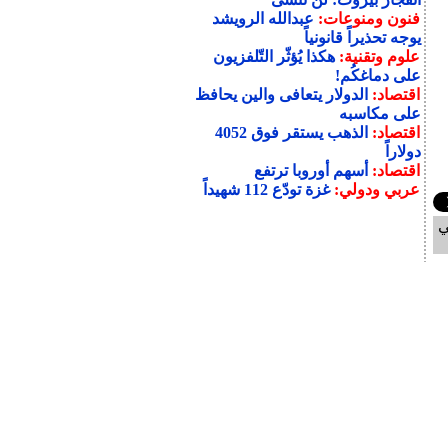
فنون ومنوعات:
عبدالله الرويشد
يوجه تحذيراً قانونياً
علوم وتقنية:
هكذا يُؤثّر التّلفزيون
على دماغكُم!
اقتصاد:
الدولار يتعافى والين يحافظ
على مكاسبه
اقتصاد:
الذهب يستقر فوق 4052
دولاراً
اقتصاد:
أسهم أوروبا ترتفع
عربي ودولي:
غزة تودّع 112 شهيداً
ي