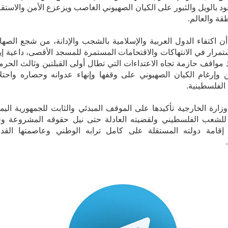
د بالويل والثبور على الكيان الصهيوني الغاصب ويزعزع الأمن والاستقر
قة والعالم.
ن اكتفاء الدول العربية والإسلامية بالشجب والإدانة، من شجع الصهاي
تمرار في الانتهاكات والاقتحامات المستمرة للمسجد الأقصى، داعية إيا
ذ مواقف حازمة تجاه الاعتداءات التي تطال أولى القبلتين وثالث الحرم
 وإرغام الكيان الصهيوني على وقفها وإنهاء عدوانه وحصاره واحتلا
الفلسطينية.
زارة الخارجية تأكيدها على الموقف المبدئي والثابت للجمهورية اليمن
 للشعب الفلسطيني ولقضيته العادلة حتى نيل حقوقه المشروعة و
 إقامة دولته المستقلة على كامل ترابه الوطني وعاصمتها الق