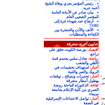
رئيس المؤتمر يعزي بوفاة الشيخ
أحمد جريد
بيان صادر عن الأمانة العامة
للمؤتمر الشعبي العام
ارتفاع عدد شهداء غزة إلى
73382
الأنف والأذن والحنجرة بين
الكفاءة والمتطلبات
عناوين أخرى متفرقة
اقتصاد:
بورصة الكويت تغلق على
تراجع
رياضة:
تعادل سلبي يحسم قمة
الأهلي والشعب
أخبار:
استهداف تحشيدات في
الرويك والعبر والثنية
أخبار:
تحذيرات ونصائح .. توقعات
ر"
بهطول أمطار متفرقة
ين
ثقافة:
الدكتوراه للباحثة روضة
العمري من كلية الإعلام بجامعة
صنعاء
جد
أخبار:
تواصل الاعتداءات الإسرائيلية
في الضفة
ار