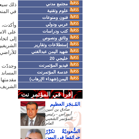
مجتمع مدني
ذلك سيعو
علوم وتقنية
في المنط
فنون ومنوعات
عربي ودولي
وأكدت، أ
كتب ودراسات
على الاس
وثائق ونصوص
إلى اتخا
إستطلاعات وتقارير
الشريفين
شهيد اليمن عبدالغني
للأراضي 
خليجي 20
فيديو المؤتمرنت
وجددّت و
عدسة المؤتمرنت
المساند
اليمن(شهداء الإرهاب)
مقدمتها
الشريف.
إقرأ في المؤتمر نت
المُـنجَز العظيم
صادق‮ ‬بن‮ ‬أمين‮
‬أبوراس - رئيس‮
‬المؤتمر‮ ‬الشعبي‮
‬العام
السُّعوديّةُ تكرِّرُ
جرائمَها في اليمنِ