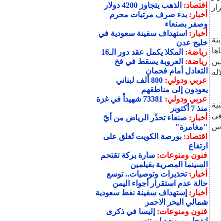
اقتصاد:
الذهب يتجاوز 4200 دولار
ار
أخبار:
بدء صرف مرتبات محرم
وصفر بصنعاء
أخبار:
استهداف سفينة سعودية في
نة
خليج عدن
ها
رياضة:
المكلا يكمل عقد دور الـ16
ين
رياضة:
العروبة يسقط في فخ
التعادل أمام فحمان
له
عربي ودولي:
800 ألف لبناني
يعودون إلى مناطقهم
عربي ودولي:
73381 شهيداً في غزة
ية
منذ 7 أكتوبر
في
أخبار:
صنعاء تحذّر الرياض من أيّ
دس
"مغامرة"
اقتصاد:
بورصة الكويت تُغلق على
ارتفاع
فنون ومنوعات:
سارة بركة تقتحم
السينما المصرية بفيلمين
أخبار:
تحذيرات وتوصيات.. توسع
حالة عدم استقرار أجواء اليمن
أخبار:
إستهداف سفينة نفط سعودية
شمالي البحر الاحمر
فنون ومنوعات:
إليسا في ذكرى
انفجار بيروت: لن ننسى