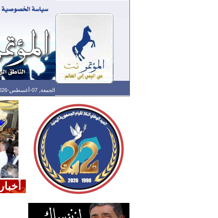
الجمعة, 07-أغسطس-2026 الساعة: 02:40 م - آخر تحديث: 02:30 م (30: 11) بتوقيت غرينتش
أخبار