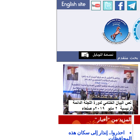
بحث متقدم
المزيد من "أخبار"
احذروا.. إنذار إلى سكان هذه
المحافظات