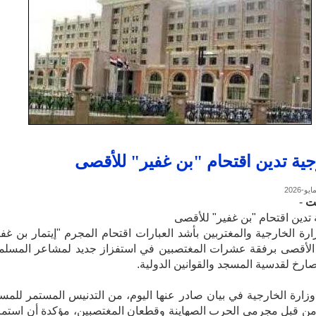
جية تدين اقتحام "بن غفير" للأقصى
ت
-
 تدين اقتحام "بن غفير" للأقصى
ارة الخارجية والمغتربين بأشد العبارات اقتحام المجرم "إيتمار بن غفي
الأقصى برفقة عشرات المغتصبين في استفزاز جديد لمشاعر المسلم
صارخ لقدسية المسجد والقوانين الدولية.
زارة الخارجية في بيان صادر عنها اليوم، من التدنيس المستمر للمس
ن قبل مجرمي الحرب الصهاينة وقطعان المغتصبين، مؤكدة أن استمر