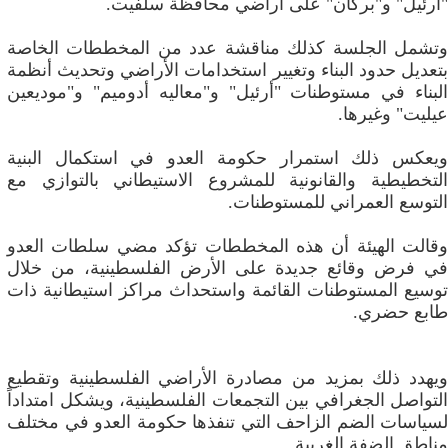
"أرئيل" و"بركان" على أراضي محافظة سلفيت.
وتشمل الجلسة كذلك مناقشة عدد من المخططات الخاصة
بتعديل حدود البناء وتغيير استخدامات الأراضي وتحديث أنظمة
البناء في مستوطنات "أرئيل" و"معاليه أدوميم" و"موديعين
عيليت" وغيرها.
ويعكس ذلك استمرار حكومة العدو في استكمال البنية
التخطيطية والقانونية للمشروع الاستيطاني بالتوازي مع
التوسع العمراني للمستوطنات.
وقالت الهيئة أن هذه المخططات تؤكد مضي سلطات العدو
في فرض وقائع جديدة على الأرض الفلسطينية، من خلال
توسيع المستوطنات القائمة واستحداث مراكز استيطانية ذات
طابع حضري.
ويهدد ذلك بمزيد من مصادرة الأراضي الفلسطينية وتقطيع
التواصل الجغرافي بين التجمعات الفلسطينية، ويشكل امتداداً
لسياسات الضم الزاحف التي تنفذها حكومة العدو في مختلف
مناطق الضفة الغربية.