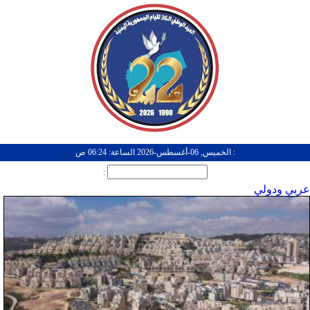
: الخميس, 06-أغسطس-2026 الساعة: 06:24 ص
:
عربي ودولي