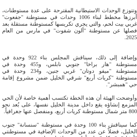
وتتوزع الوحدات الاستيطانية المقترحة على عدة مستوطنات،
أبرزها مخطط لبناء 1006 وحدات في مستوطنة "جفعوت"
غربي بيت لحم، والتي يجري تكريسها كمستوطنة مستقلة بعد
فصلها عن مستوطنة "ألون شفوت" في مارس من العام
2025.
وإضافة إلى ذلك، سيناقش المجلس بناء 922 وحدة في
مستوطنة "هار براخا" جنوبي نابلس، و455 وحدة في
مستوطنة "ميفو دوتان" غربي جنين، و234 وحدة في
مستوطنة "كريات أربع" شرقي الخليل ضمن مشروع إقامة
حي "همبشر".
وأوضحت الهيئة أن هذه الخطة تكتسب أهمية خاصة لأن الحي
المزمع إنشاؤه يقع داخل مدينة الخليل نفسها، على بُعد نحو
800 متر شمال مستوطنة كريات أربع، ومنفصل عنها جغرافياً.
كما سيناقش بناء 100 وحدة في مستوطنة "سنسانة" جنوب
الخليل، فضلاً عن عدد من الوحدات الإضافية في مستوطنتي