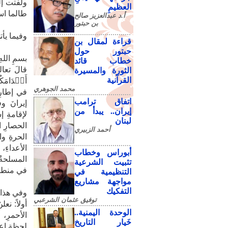
ولفتت إل
العظيمِ
طالما اس
أ.د عبدالعزيز صالح
بن حبتور
وفيما يأت
قراءة لمقال بن
حبتور حول
بسمِ الله
خطاب قائد
قالَ تعالى
الثورة والمسيرة
القرآنية
أَقۡدَامَك
محمد الجوهري
في إطارِ 
اتفاق ترامب
إيرانَ و
إيران.. يبدأ من
لإقامةِ 
لبنان
الحصارِ ا
أحمد الزبيري
الحرةِ وا
الأعداءِ
أبوراس وخطاب
المسلحةُ 
تثبيت الشرعية
في منطقةِ
التنظيمية في
مواجهة مشاريع
التفكيك
وفي هذا ا
توفيق عثمان الشرعبي
أولاً: نعل
الوحدة اليمنية..
الأحمرِ، 
خَيار التاريخ
لحظةِ إعلا