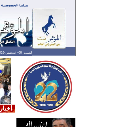
السبت, 08-أغسطس-2026 الساعة: 02:49 م - آخر تحديث: 02:43 م (43: 11) بتوقيت غرينتش
أخبار