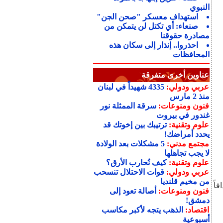
النبوي
استهداف معسكر "صحن الجن"
صنعاء: أي تكتل لن يتمكن من
مصادرة حقوقنا
احذروا.. إنذار إلى سكان هذه
المحافظات
عناوين أخرى متفرقة
عربي ودولي:
4335 شهيداً في لبنان
منذ 2 مارس
فنون ومنوعات:
سرقة الممثلة نور
غندور في بيروت
علوم وتقنية:
ترتيبك بين إخوتك قد
يحدد أمراضك!
مجتمع مدني:
5 مشكلات بعد الولادة
لا يجب تجاهلها
علوم وتقنية:
كيف نُحارب الأرق؟
عربي ودولي:
قوات الاحتلال تنسحب
من مخيم قلنديا
اً
فنون ومنوعات:
أصالة تعود إلى
دمشق!
اقتصاد:
الذهب يتجه لأكبر مكاسب
أسبوعية