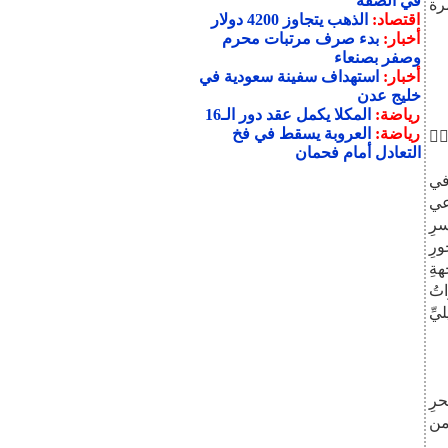
في الضفة
رة
اقتصاد:
الذهب يتجاوز 4200 دولار
أخبار:
بدء صرف مرتبات محرم
وصفر بصنعاء
أخبار:
استهداف سفينة سعودية في
خليج عدن
رياضة:
المكلا يكمل عقد دور الـ16
رياضة:
العروبة يسقط في فخ
ِتۡ
التعادل أمام فحمان
في
عي
رِ
رِ
ةِ
تُ
ِّ
حرِ
 من