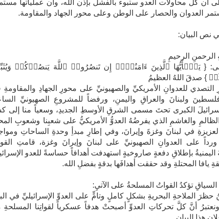
ى أن كل محاولات العدو ستبوء بالفشل بإذن الله، وأن عملياتها مستم
تمر العدوان والحصار على الوطن وعلى محور الجهاد والمقاومة.
ي نص البيان:
ِ الرحمنِ الرحيمِ
: { یَـٰۤأَیُّهَا ٱلَّذِینَ ءَامَنُوۤا۟ إِن تَنصُرُوا۟ ٱللَّهَ یَنصُرۡكُمۡ وَیُثَبّ
ُمۡ } صدقَ اللهُ العظيمُ
التصدي للعدوانِ الأمريكيِّ والصهيونيِّ على محورِ الجهادِ والمقاومةِ 
فلسطينَ ولبنانَ والعراقِ واليمنِ، ورفضاً للمشروعِ الصهيونيِّ السا
إسرائيلَ الكبرى تحتَ مسمى الشرقِ الأوسطِ الجديدِ، وسعياً منا إلى كس
لظالمِ والغاشمِ الذي يفرضُهُ العدوُّ الأمريكيُّ على شعبِنا وشعوبِ المحو
لعزيزةِ في لبنانَ وغزةَ وإيرانَ، وفي إطارِ مبدأِ وحدةِ الساحاتِ ومواجه
، ورداً على العدوانِ الصهيونيِّ على لبنانَ وإيرانَ وغزة، قامتِ القوا
اليمنيةُ بإطلاقِ دفعةٍ صاروخيةٍ استهدفت أهدافاً حساسةً للعدو الإسرائيلي
 يافا المحتلةِ وقد حققت أهدافَها بدقةٍ بفضلِ الله.
لسياقِ تؤكدُ القواتُ المسلحةُ على الآتيِ:
نُ حظرَ الملاحةِ البحريةِ بشكلٍ كاملٍ وتامٍّ على العدوِّ الإسرائيليِّ في الب
ونعتبرُ أنَّ كلَّ تحركاتِ العدوِّ أصبحتْ هدفاً عسكرياً لقواتِنا المسلحةِ
نِ هذا البيانِ.