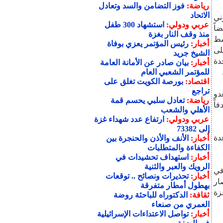
رياضة:
فوز التضامن والسد وتعادل
الاتحاد
ني
عربي ودولي:
استشهاد 300 طفل
اً
منذ وقف النار بغزة
سط
أخبار:
رئيس المؤتمر يعزي بوفاة
لى
الشيخ جريد
دة
أخبار:
بيان صادر عن الأمانة العامة
للمؤتمر الشعبي العام
اقتصاد:
بورصة الكويت تغلق على
تراجع
دو
رياضة:
تعادل سلبي يحسم قمة
اً
الأهلي والشعب
عربي ودولي:
ارتفاع عدد شهداء غزة
إلى 73382
دة
أخبار:
الأنف والأذن والحنجرة بين
الكفاءة والمتطلبات
أخبار:
استهداف تحشيدات في
الرويك والعبر والثنية
في
أخبار:
تحذيرات ونصائح .. توقعات
ار
بهطول أمطار متفرقة
زة
ثقافة:
الدكتوراه للباحثة روضة
العمري من صنعاء
أخبار:
تواصل الاعتداءات الإسرائيلية