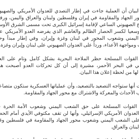
بيان أن العملية جاءت في إطار التصدي للعدوان الأمريكي والصهيو
 الجهاد والمقاومة في إيران وفلسطين ولبنان والعراق واليمن، ورفض
 الصهيوني الساعي لإقامة إسرائيل الكبرى تحت مسمى الشرق الأو
وسعيا لكسر الحصار الظالم والغاشم الذي يفرضه العدو الأمريكي ع
ليمني وشعوب المحور في لبنان وغزة وإيران، وفي إطار مبدأ وح
ومواجهة الأعداء، ورداً على العدوان الصهيوني على لبنان وإيران وغزة.
القوات المسلحة حظر الملاحة البحرية بشكل كامل وتام على الع
يلي في البحر الأحمر، مشيرة إلى أن كل تحركات العدو أصبحت هدف
لها من لحظة إعلان هذا البيان.
 أنها ستواجه التصعيد بالتصعيد، وأن عملياتها العسكرية ستكون متصاع
ب الأحداث والمعركة والاشتراك مع محور الجهاد والمقاومة.
لقوات المسلحة على حق الشعب اليمني وشعوب الأمة الحرة 
لعدوان الأمريكي الإسرائيلي، وأنها لن تقف مكتوفي الأيدي أمام الحص
على الشعب اليمني وشعوب محور الجهاد والمقاومة في فلسطين وغ
بنان والعراق.