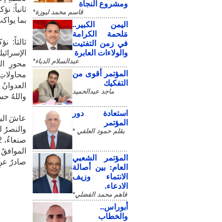
ومشروع النجاة
ثانياً: نؤ
قاسم محمد لبوزة*
بما يواكب
​اليمن الكبير..
مَلحمة الكرامة
ثالثاً: ن
في زمن التفتيت
والولاءات العابرة
الإسرائيل
عبدالسلام الدباء*
محورِ ال
المؤتمر أقوى من
محاولاتِ 
التفكيك
العدوانُ 
ماجد عبدالحميد
واللهُ حسب
استعادة دور
عاشَ اليم
المؤتمر
والنصرُ لل
بقلم حمود العلفي *
صنعاءُ، 22 ذي الحجة 1447هـ
الموافقُ 8 يونيو 2026م.
المؤتمر الشعبي
صادرٌ عنِ
العام: بين أصالة
الانتماء وزيف
الادعاء.
فاهم محمد الفضلي*
أبوراس..
والخطاب