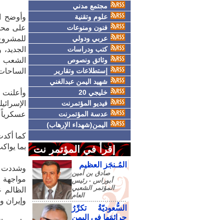
مجتمع مدني
علوم وتقنية
وأوضح ال
فنون ومنوعات
على محور
عربي ودولي
للمشروع
كتب ودراسات
الجديد، 
وثائق ونصوص
الشعب ا
إستطلاعات وتقارير
الساحات 
شهيد اليمن عبدالغني
خليجي 20
وأعلنت 
فيديو المؤتمرنت
الإسرائ
عدسة المؤتمرنت
عسكرياً 
اليمن(شهداء الإرهاب)
كما أكدت
بما يواك
إقرأ في المؤتمر نت
المُـنجَز العظيم
وشددت ا
صادق‮ ‬بن‮ ‬أمين‮
مواجهة ا
‬أبوراس - رئيس‮
‬المؤتمر‮ ‬الشعبي‮
الظالم 
‬العام
وإيران ول
السُّعوديّةُ تكرِّرُ
جرائمَها في اليمنِ