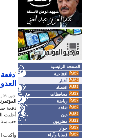
الصفحة الرئيسية
دفعة 
افتتاحية
أخبار
العدو 
اقتصاد
محافظات
الإثنين, 08-يونيو-2026
رياضة
المؤتمر
ثقافة
دفعة صار
دين
أعلنت ال
مغتربون
حساسة لل
حوار
قضايا وآراء
وأكدت ال