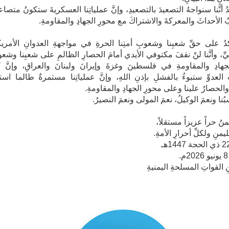
كدُ أنَّنا سنواجهُ التصعيدَ بالتصعيدِ، وإنَّ عملياتِنا العسكريةَ ستكونُ متصاع
ُ الأحداثَ والمعركةَ والاشتراكَ مع محورِ الجهادِ والمقاومةِ.
ؤكدُ على حقِّ شعبِنا وشعوبِ أمتِنا الحرةِ في مواجهةِ العدوانِ الأمريكي
يِّ، وأنَّنا لنْ نقفَ مكتوفي الأيدي أمامَ الحصارِ الظالمِ على شعبِنا وشع
جهادِ والمقاومةِ في فلسطينَ وغزةَ وإيرانَ ولبنانَ والعراقِ، وإنَّ كل
العدوِّ ستبوءُ بالفشلِ بإذنِ اللهِ، وإنَّ عملياتِنا مستمرةٌ طالما استمر
والحصارُ علينا وعلى محورِ الجهادِ والمقاومةِ.
ُنا ونعمَ الوكيلُ، نعمَ المولى ونعمَ النصيرُ.
نُ حراً عزيزاً مستقلاً،
يمنِ ولكلِّ أحرارِ الأمةِ.
 القواتِ المسلحةِ اليمنيةِ