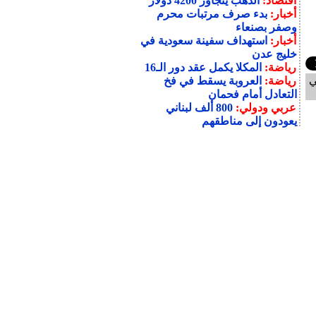
اقتصاد:
الذهب يتجاوز 4200 دولار
أخبار:
بدء صرف مرتبات محرم
وصفر بصنعاء
أخبار:
استهداف سفينة سعودية في
خليج عدن
رياضة:
المكلا يكمل عقد دور الـ16
ي
رياضة:
العروبة يسقط في فخ
التعادل أمام فحمان
عربي ودولي:
800 ألف لبناني
يعودون إلى مناطقهم