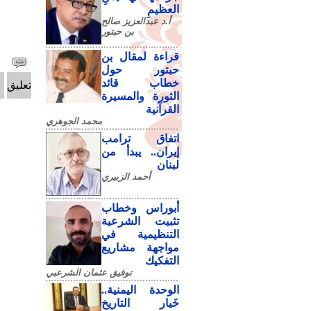
العظيمِ
أ.د عبدالعزيز صالح
بن حبتور
قراءة لمقال بن
حبتور حول
خطاب قائد
تعليق
الثورة والمسيرة
القرآنية
محمد الجوهري
اتفاق ترامب
إيران.. يبدأ من
لبنان
أحمد الزبيري
أبوراس وخطاب
تثبيت الشرعية
التنظيمية في
مواجهة مشاريع
التفكيك
توفيق عثمان الشرعبي
الوحدة اليمنية..
خَيار التاريخ