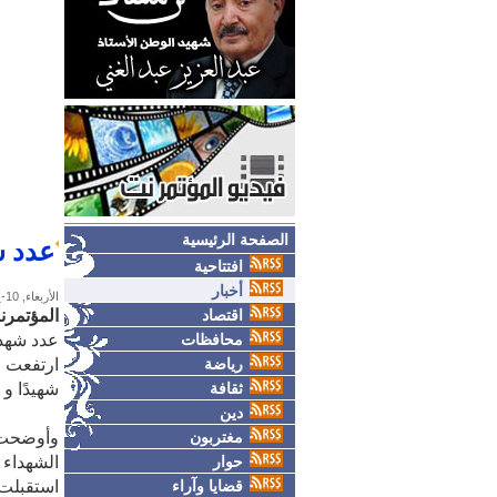
الصفحة الرئيسية
عدد شه
افتتاحية
أخبار
الأربعاء, 10-يونيو-2026
اقتصاد
المؤتمر
محافظات
عدد شهداء 
رياضة
ثقافة
شهيدًا و 173,212 إصابة منذ السابع من أكتوبر للعام 2023م.
دين
مغتربون
وأوضحت و
حوار
الشهداء
قضايا وآراء