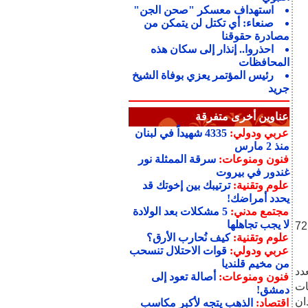
استهداف معسكر "صحن الجن"
صنعاء: أي تكتل لن يتمكن من
مصادرة حقوقنا
احذروا.. إنذار إلى سكان هذه
المحافظات
رئيس المؤتمر يعزي بوفاة الشيخ
جريد
عناوين أخرى متفرقة
عربي ودولي:
4335 شهيداً في لبنان
منذ 2 مارس
فنون ومنوعات:
سرقة الممثلة نور
غندور في بيروت
علوم وتقنية:
ترتيبك بين إخوتك قد
يحدد أمراضك!
مجتمع مدني:
5 مشكلات بعد الولادة
لا يجب تجاهلها
 اليوم الأربعاء، إلى 72,991
علوم وتقنية:
كيف نُحارب الأرق؟
عربي ودولي:
قوات الاحتلال تنسحب
من مخيم قلنديا
دد
فنون ومنوعات:
أصالة تعود إلى
ات
دمشق!
دان
اقتصاد:
الذهب يتجه لأكبر مكاسب