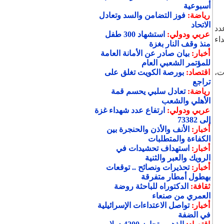
أسبوعية
رياضة:
فوز التضامن والسد وتعادل
الاتحاد
ي عدد
عربي ودولي:
استشهاد 300 طفل
لي الشهداء
منذ وقف النار بغزة
أخبار:
بيان صادر عن الأمانة العامة
للمؤتمر الشعبي العام
ت،
اقتصاد:
بورصة الكويت تغلق على
تراجع
رياضة:
تعادل سلبي يحسم قمة
الأهلي والشعب
عربي ودولي:
ارتفاع عدد شهداء غزة
إلى 73382
أخبار:
الأنف والأذن والحنجرة بين
الكفاءة والمتطلبات
أخبار:
استهداف تحشيدات في
الرويك والعبر والثنية
أخبار:
تحذيرات ونصائح .. توقعات
بهطول أمطار متفرقة
ثقافة:
الدكتوراه للباحثة روضة
العمري من صنعاء
أخبار:
تواصل الاعتداءات الإسرائيلية
في الضفة