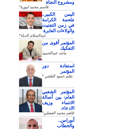
ومشروع النجاة
قاسم محمد لبوزة*
​اليمن الكبير..
مَلحمة الكرامة
في زمن التفتيت
والولاءات العابرة
عبدالسلام الدباء*
المؤتمر أقوى من
التفكيك
ماجد عبدالحميد
استعادة دور
المؤتمر
بقلم حمود العلفي *
المؤتمر الشعبي
العام: بين أصالة
الانتماء وزيف
الادعاء.
فاهم محمد الفضلي*
أبوراس..
والخطاب