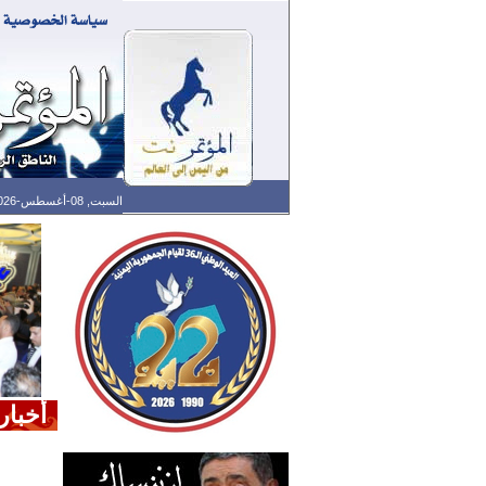
السبت, 08-أغسطس-2026 الساعة: 10:33 ص - آخر تحديث: 01:30 ص (30: 10) بتوقيت غرينتش
أخبار