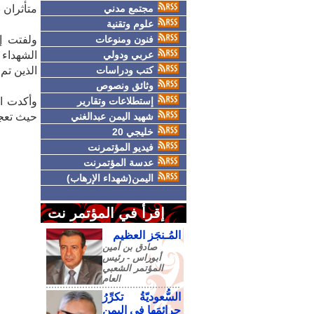
مجتمع مدني
متأثران ب
علوم وتقنية
فنون ومنوعات
عربي ودولي
كتب ودراسات
الذين تم 
وثائق ونصوص
إستطلاعات وتقارير
وأكدت ال
شهيد اليمن عبدالغني
حيث تعجز
خليجي 20
فيديو المؤتمرنت
عدسة المؤتمرنت
اليمن(شهداء الإرهاب)
إقرأ في المؤتمر نت
المُـنجَز العظيم
صادق‮ ‬بن‮ ‬أمين‮
‬أبوراس - رئيس‮
‬المؤتمر‮ ‬الشعبي‮
‬العام
السُّعوديّةُ تكرِّرُ
جرائمَها في اليمنِ