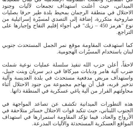
الميداني، حيث أعلنت استهداف تجمعات لآليات وجنود
الاحتلال في منطقة الرجمان بمحيط بلدة طير حرفا بصليات
صاروخية متكررة، إضافة إلى التصدي لمسيّرة إسرائيلية من
نوع "هرمز 450 – زيك" في أجواء إقليم التفاح وإجبارها على
التراجع.
كما استهدفت المقاومة موقع نمر الجمل المستحدث جنوبي
لبنان باستخدام المسيّرات الهجومية.
لاحقاً، أعلن حزب الله تنفيذ سلسلة عمليات نوعية شملت
ضرب آلية هامر ودبابات ميركافا في دير سريان وبنت جبيل،
واستهداف مربض مدفعية مستحدث في بلدة العديسة وآلية
تذخير قربه، قبل أن يهاجم مجموعة من جنود الاحتلال أثناء
محاولتهم الفرار من آلية ياغي عسكرية في المنطقة ذاتها.
هذه التطورات الميدانية تكشف عن تصاعد المواجهة في
الجنوب اللبناني، حيث تتكبد قوات الاحتلال خسائر متلاحقة في
الأرواح والعتاد، فيما تؤكد المقاومة استمرارها في استهداف
المواقع العسكرية المستحدثة والآليات المدرعة.