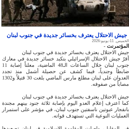
جيش الاحتلال يعترف بخسائر جديدة في جنوب لبنان
الخميس, 11-يونيو-2026
المؤتمرنت
-
جيش الاحتلال يعترف بخسائر جديدة في جنوب لبنان
أقرّ جيش الاحتلال الإسرائيلي بتكبد خسائر جديدة في معارك
جنوب لبنان خلال الساعات الـ48 الماضية، معلناً إصابة 11
ضابطاً وجندياً، فيما كشف عن حصيلة أشمل منذ تجدد
العدوان على لبنان مطلع مارس الماضي بلغت 30 قتيلاً و1302
مصاباً من صفوفه.
جيش الاحتلال يعترف بخسائر جديدة في جنوب لبنان
كما اعترف إعلام العدو اليوم بإصابة ثلاثة جنود بينهم مجندة
بانفجار عبوتين ناسفتين جنوب لبنان، في مؤشر على استمرار
العمليات النوعية التي تستهدف قواته.
في المقابل، واصلت المقاومة الإسلامية في لبنان تصعيدها