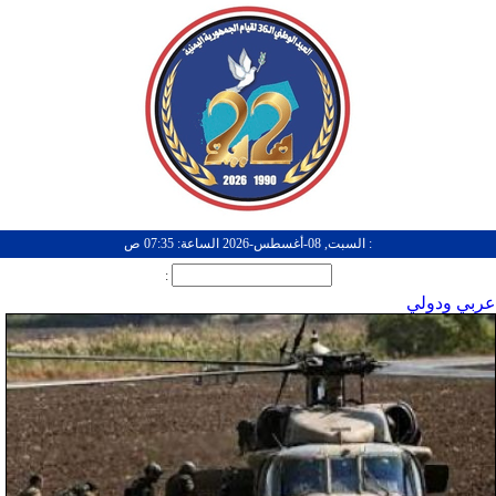
: السبت, 08-أغسطس-2026 الساعة: 07:35 ص
:
عربي ودولي