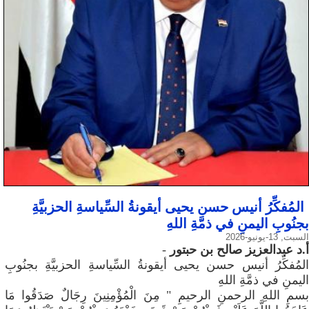
المُفكِّرُ أنيس حسن يحيى أيقونةُ السِّياسةِ الحزبيَّةِ
بجنُوبِ اليمنِ في ذمَّةِ اللهِ
السبت, 13-يونيو-2026
أ.د عبدالعزيز صالح بن حبتور
-
المُفكِّرُ أنيس حسن يحيى أيقونةُ السِّياسةِ الحزبيَّةِ بجنُوبِ
اليمنِ في ذمَّةِ اللهِ
بسمِ اللهِ الرحمنِ الرحيمِ " مِنَ الْمُؤْمِنِينَ رِجَالٌ صَدَقُوا مَا