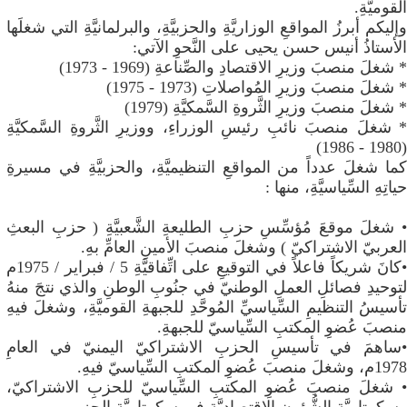
القوميَّةِ.
وإليكم أبرزُ المواقعِ الوزاريَّةِ والحزبيَّةِ، والبرلمانيَّةِ التي شغلَها
الأستاذُ أنيس حسن يحيى على النَّحوِ الآتي:
* شغلَ منصبَ وزيرِ الاقتصادِ والصِّناعةِ (1969 - 1973)
* شغلَ منصبَ وزيرِ المُواصلاتِ (1973 - 1975)
* شغلَ منصبَ وزيرِ الثَّروةِ السَّمكيَّةِ (1979)
* شغلَ منصبَ نائبِ رئيسِ الوزراءِ، ووزيرِ الثَّروةِ السَّمكيَّةِ
(1980 - 1986)
كما شغلَ عدداً من المواقعِ التنظيميَّةِ، والحزبيَّةِ في مسيرةِ
حياتِهِ السِّياسيَّةِ، منها :
• شغلَ موقعَ مُؤسِّسِ حزبِ الطليعةِ الشَّعبيَّةِ ( حزبِ البعثِ
العربيّ الاشتراكيّ ) وشغلَ منصبَ الأمينِ العامِّ بهِ.
•كانَ شريكاً فاعلاً في التوقيعِ على اتِّفاقيَّةِ 5 / فبراير / 1975م
لتوحيدِ فصائلِ العملِ الوطنيّ في جنُوبِ الوطنِ والذي نتجَ منهُ
تأسيسُ التنظيمِ السِّياسيِّ المُوحَّدِ للجبهةِ القوميَّةِ، وشغلَ فيهِ
منصبَ عُضوِ المكتبِ السِّياسيّ للجبهةِ.
•ساهمَ في تأسيسِ الحزبِ الاشتراكيّ اليمنيّ في العامِ
1978م، وشغلَ منصبَ عُضوِ المكتبِ السِّياسيّ فيهِ.
• شغلَ منصبَ عُضوِ المكتبِ السِّياسيّ للحزبِ الاشتراكيّ،