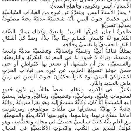
الأستاذِ / أنيس وتكوينِهِ، وتأهيلِهِ المدنيِّ:
* يمتازُ الأستاذُ أنيس، ويتفرَّدُ عن غيرِهِ مِنَ القياداتِ السِّياسيَّةِ
التي حكمتْ جنوبَ اليمنِ بأنَّهُ شخصيَّةٌ عدنيَّةٌ بحتةٌ مصبُوغةٌ
بمدنيَّةٍ عصريَّةٍ
ظاهرةٌ للعيانِ، يُدركُها القريبُ والبعيدُ، وكذلك يمتازُ بالصِّفةِ
المُلازمةِ لهُ كإنسانٍ مُسالمٍ جدَّاً جدَّاً جدَّاً، وضدَّ كلِّ أشكالِ
العُنفِ الجسديِّ والنفسيِّ وخلافِهِ.
يمتلكُ ثقافةً أدبيَّةً وعِلميَّةً وإنسانيَّةً، وتنظيميَّةً مدنيَّةً واسعةً
وعميقةً، وثراءً لا حُدودَ لهُ في المعرفةِ الفِكريَّةِ والتاريخيَّةِ،
والفلسفيَّةِ، ندرَ أن تلمسَها، أو تشعرَ بها كمُواطنٍ أو حتى
ضمنَ جوقةِ عضويَّةِ الحزبِ، عن غيرِهِ من قياداتِ الحزبِ
الاشتراكيّ اليمنيّ يومَ كانوا يحكمُونَ جنوبَ الوطنِ في زمنٍ
ماضٍ بالحديد والنَّار.
يكتنزُ - في ذاكرتِهِ، وعقلِهِ - فيضاً هائلاً، بل بدُونِ حُدودٍ
لمعلوماتٍ عِلميَّةٍ، وسياسيَّةٍ، وتنظيميَّةٍ، وثقافيَّةٍ، وحينَما يستمعُ
إليهِ المُستمعُ أيَّاً كانَ، وكأنَّهُ يستمعُ إليهِ وهوَ يقرأُ سرديَّةً روائيَّةً
جاذبةً لا نهائيَّةً يستقرئُها من ملفَّاتٍ موضُوعةٍ، ومرصُوصةٍ
أمامَهُ لشدَّةِ ترتيبِها، وتناسقِها، وفهرستِها الأكاديميَّةِ والمنهجيَّةِ،
مع العلمِ بأنَّهُ كاتبٌ سياسيٌّ حصيفٌ في مجالِهِ وتخصُّصِهِ، وهو
مُؤلِّفٌ للعديدِ من الكُتبِ، والبُحوثِ الأكاديميَّةِ في المجالِ