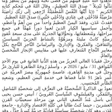
عَاهَدُوا اللَّهَ عَلَيْهِ فَمِنْهُمْ مَنْ قَضَى نَحْبَهُ وَمِنْهُمْ مَنْ يَنْتَظِرُ وَمَا
بَدَّلُوا تَبْدِيلاً " صدقَ اللهُ العظيمُ.، وقالَ اللهُ في مُحكمِ كتابِهِ
الكريمِ " ((يَا أَيَّتُهَا النَّفْسُ الْمُطْمَئِنَّةُ ارْجِعِي إِلَى رَبِّكِ رَاضِيَةً
مَرْضِيَّةً فَادْخُلِي فِي عِبَادِي وَادْخُلِي جَنَّتِي)) صدقَ اللهُ العظيمُ.
فقدتْ عَدَن، وفقدَ اليمنُ العظيمُ واحداً من بينِ أهمِّ وأعظمِ،
وأجملِ سياسييها الكِبارِ الذينَ لعبوا دوراً مُهمَّاً في جميعِ
مراحلِها، ومُنعطفاتِها، وتحوُّلاتِها الجذريَّةِ على مدى سبعةِ عُقودٍ
زمنيَّةٍ كانتْ مليئةً ومزهُوَّةً بالنشاطِ الحزبيّ السياسيّ،
والثقافيّ، والفكريّ، والإداريّ، والبرلمانيّ النَّاجزِ النَّاجحِ بكلِّ
معاييرِ النَّجاحِ المُتعارفِ عليها في مقاييسِ الإنجازِ الشَّخصيّ
والعامّ.
رحلَ فقيدُنا الغالي العزيزُ من هذهِ الدُّنيا الفانيةِ في يومِ الأحدِ
المُوافقِ 31 / مايو / 2026 م ، وأسلمَ رُوحَهُ الطَّاهرةَ للبارئ ِعزَّ
وجلَّ في مدينةِ القاهرةِ، عاصمةِ جُمهوريَّةِ مِصرَ العربيَّةِ عن
عُمرٍ ناهزَ 91 عاماً قضاها في خدمةِ اليمنِ العظيمِ، وشعبِهِ
الصَّابرِ المُحتسِبِ.
تعودُ بي الذاكرةُ الشَّخصيَّةُ في التعرُّفِ إلى شخصيَّةِ المُناضِلِ
والمُفكِّرِ، والفيلسُوفِ السِّياسيّ العُروبيّ / أنيس حسن يحيى
أبي باسل مُنذُ النِّصفِ الثاني من مرحلةِ سبعينيَّاتِ القرنِ
العشرينَ ، حينما كنتُ طالباً في كلِّيَّةِ الاقتصادِ والإدارةِ - جامعةِ
عَدَن، وهو كانَ شخصيَّةً سياسيَّةً قياديَّةً حزبيَّةً كبيرةً جدَّاً ، وقد