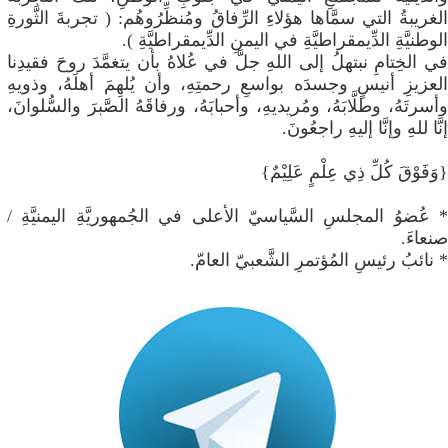
الغريبةُ التي سمَّاها هؤلاءِ الرِّفاقُ ومُنظِّرُوهُم: ( تجربةَ الثَّورةِ
الوطنيَّةِ الدِّيمقراطيَّةِ في اليمنِ الدِّيمقراطيَّةِ ).
في الخِتامِ نبتهلُ إلى اللهِ جلَّ في عُلاهُ بأن يتغمَّدَ روحَ فقيدِنا
العزيزِ أنيسٍ وجسدَه بواسعِ رحمتِهِ، وأن يُلهِمَ أهلَهُ، وذويهِ
وأسرتَهُ، وطلَّابَهُ، ومُريديهِ، وأحبابَهُ، ورفاقَهُ الصَّبرَ والسُّلوانَ،
إنَّا للهِ وإنَّا إليهِ راجعُونَ.
{وَفَوْقَ كُلِّ ذِي عِلْمٍ عَلِيْمٌ}
* عُضوُ المجلسِ السَّياسيّ الأعلى في الجُمهوريَّةِ اليمنيَّةِ /
صنعاءَ.
* نائبُ رئيسِ المُؤتمرِ الشَّعبيّ العامّ.