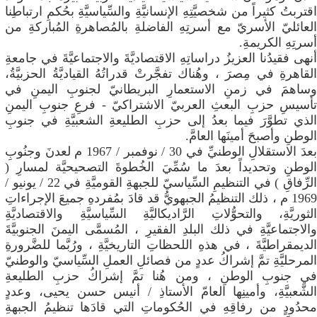
اقتربتُ كثيراً من شخصيَّتِهِ الإنسانيَّةِ والسِّياسيَّةِ بحُكمِ ارتباطِنا
العائليّ الأسريّ مع أسرتِهِ الفاضلةِ بالمُصاهرةِ المُباركةِ من
أسرتِهِ الكريمةِ.
أنهى فقيدُنا العزيزُ دراساتِهِ الاقتصاديَّةَ والاجتماعيَّةَ في جامعةِ
القاهرةِ في مِصرَ ، وهُناك تفجَّرتْ قدراتُهُ القياديَّةُ الحزبيَّةُ،
وساهمَ في زمنِ الاستعمارِ البريطانيّ لجنوبِ اليمنِ في
تأسيسِ حزبِ البعثِ العربيّ الاشتراكيّ - فرعِ جنوبِ اليمنِ
الذي تطوَّرَ فيما بعدُ إلى حزبِ الطليعةِ الشعبيَّةِ في جنوبِ
الوطنِ وأصبحَ أمينَها العامَّ.
بعدَ الاستقلالِ الوطنيِّ في 30 / نوفمبر / 1967 م لعدنَ وجنُوبِ
الوطنِ وتحديداً بعدَ ما سُمِّيَ الخُطوةَ التصحيحيَّة لمسارِ (
الرِّفاقِ ) في التنظيمِ السِّياسيّ للجبهةِ القوميَّةِ في 22 / يونيو /
1969 م ، ذلك التنظيمُ الجبهويُّ قد قادَ بمُفردهِ جميعَ الإجراءاتِ
الثوريَّةِ، والتحوُّلاتِ الرَّاديكاليَّةِ السِّياسيَّةِ والاقتصاديَّةِ
والاجتماعيَّةِ في ذلك البلدِ الفقيرِ ، المُسمَّى اليمنَ الجنوبيَّةَ
الديمقراطيَّةَ ، في هذهِ اللحظاتِ التاريخيَّةِ ، ورُبَّما للضَّرورةِ
المرحليَّةِ تمَّ إشراكُ عددٍ من فصائلِ العملِ السِّياسيّ والوطنيّ
في جنوبِ الوطنِ ، ومن هُنا تمَّ إشراكُ حزبِ الطليعةِ
الشَّعبيَّةِ، وأمينِها العامّ الأستاذِ / أنيس حسن يحيى، وعددٍ
محدُودٍ من رفاقِهِ في الحُكوماتِ التي قادَها تنظيمُ الجبهةِ