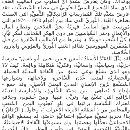
يومَذاك، وكانَ يُعارضُ بشدَّةٍ أيَّ أسلُوبٍ من أساليبِ العُنفِ
الذي سادَ المُجتمعَ اليمنيَّ الجنُوبيَّ في مطلعِ السَّبعينيَّاتِ، فقد
عارضَ بشدَّةٍ تلكَ المُمارساتِ الرَّاديكاليَّةِ الدَّمويَّةِ التي اتَّصفتْ
بظاهرةِ العُنفِ الثَّوريِّ الذي سادَ بينَ أعوامِ 1970 - 1974م التي
مُورِستْ فيها أساليبُ قهريَّةٌ بحقِّ الفلاحينَ وقِطاعِ المالِ
والأعمالِ وحتى السَّياسيينَ من ذوي الفِكرِ المُخالفِ لفكرِ تيَّارِ:
( كلُّ الشَّعبِ قوميَّةٌ )، وغيرها من الأساليبِ الصَّادرةِ من قبلِ
المُتنمِّرينَ المهووسينَ بثقافةِ العُنفِ الثَّوريِّ والفؤوسِ والبارودِ.
الخُلاصة:
لقد مَثَّلَ الفَقيْدُ الأستاذُ / أنيس حسن يحيى "أبو باسل" مدرسةً
حزبيَّةً، وسياسيَّةً، وإنسانيَّةً، وفكريَّةً مُتكامِلةً ونافِعةً، كيفَ لا؟
وهو الذي تشبَّعَ بوعيٍ عميقٍ مِنَ الثَّقافةِ المدنيَّةِ الجميلةِ،
والحضاريَّةِ لمدينةِ عَدَن السَّاحرةِ، ولأحيائِها، وشوارعِها
المُشبَّعةِ برُوحِ الإنسانِ العدنيّ اليمنيّ الأصيلِ، وقد جمعَ -
بإبداعٍ لا يُضاهى - بينَ مدنيَّةِ السُّلوكِ، والمُمارسةِ العدنيَّةِ
الرَّاقيةِ التي تشبَّعَ بها، وتربَّى عليها، وبينَ خُشونةِ، وجلافةِ
مُعتركِ السِّياسةِ برمَّتِها في بلدٍ كجنُوبِ اليمنِ، المُتعبِ
والمحاصرِ من ( أشقائِهِ الأثرياءِ الأَعْرَاب )، وحاولَ ( الرِّفاقُ )
بناءَ تجربةٍ تنمويَّةٍ سياسيَّةٍ اجتماعيَّةٍ خاصَّةٍ، لم يستطعِ الواقعُ
الاجتماعيُّ تحمُّلَها وهضمَها، ولم تستوعبْها الثَّقافةُ الاجتماعيَّةُ،
والدِّينيَّةُ للمُجتمعِ اليمنيّ في جنُوبِ الوطنِ، تلكَ التَّجربةُ