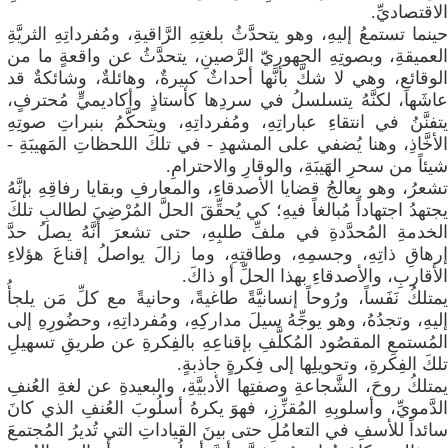
الاقتصاديِّ.
حينما تستمعُ إليهِ، وهو يتحدَّثُ بلغتِهِ الرَّاقيةِ، ومُفرداتِهِ الثريَّةِ
العميقةِ، وبصوتِهِ الجهوريّ الرَّصينِ، يتحدَّثُ عن واقعةٍ ما من
الوقائعِ، وهي لا شكَّ بأنَّها أحداثٌ كبيرةٌ، وهائلةٌ، وشائكةٌ قد
عاشَها، لكنَّهُ يتسلسلُ في سردِها كأستاذٍ وأكاديميٍّ مُحترفٍ،
يتفنَّنُ في انتقاءِ عباراتِهِ، ومُفرداتِهِ، ويتحكَّمُ بنبراتِ صوتِهِ
الأخَّاذِ، وهنا يُضفي على المشهدِ - في تلكَ اللحظاتِ المَهيبَةِ -
شيئاً من سحرِ الهَيبَةِ، والوقارِ والاحترامِ.
تشعرُ، وهو يعالجُ قضايا الأصدقاءِ، والمعارفِ وبقايا رفاقِهِ بإنَّهُ
يجتهدُ اجتهاداً مُبالغاً فيهِ؛ كي يُحقِّقَ الحلَّ المُرْضِيَ لطالبِ تلكَ
الخدمةِ المُحدَّدةِ في ملفِّ طلبِهِ، حتى تشعرَ أنَّهُ يصلُ حدَّ
إرهاقِ ذاتِهِ، وجسمِهِ، وطاقتِهِ، وما زالَ يواصلُ إقناعَ هؤلاءِ
الأقاربِ، والأصدقاءِ بهذا الحلِّ أو ذاكَ.
يمتلكُ نَفَساً، ورُوحاً إنسانيَّةً طاغيةً، وحانيةً مع كلِّ مَن يلجأُ
إليهِ، وتجدُهُ، وهو يوجِّهُ سيلَ مداركِهِ، ومُفرداتِهِ، وحضُورِهِ إلى
المُستمعِ المقصُود المُكلَّفِ بإقناعِهِ بالفِكرةِ عن طريقِ تسهيلِ
تلكَ الفِكرةِ، وتحويلِها إلى فِكرةٍ جاذبةٍ.
يمتلكُ روحَ، الشَّجاعةِ وصفتِها الأدبيَّةِ، والبعيدةِ عن لغةِ العُنفِ
الدَّمويِّ، وأسلوبِهِ المُقزِّزِ، فهوَ يكرهُ أسلُوبَ العُنفِ الذي كانَ
سائداً للأسفِ في التعامُلِ حتى بينَ القياداتِ التي تُديرُ المُجتمعَ