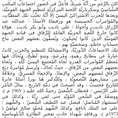
كانَ بالرَّغمِ من أنَّهُ شريكٌ فاعِلٌ في حُضورِ اجتماعاتِ المكتبِ
السِّياسيّ وسكرتاريَّةِ اللجنةِ المركزيَّةِ لتنظيمِ الجبهةِ القوميَّةِ،
وبعدَها للحزبِ الاشتراكيّ اليمنيّ إلا أنَّهُ تجنَّبَ تلكَ المطبَّاتِ،
والمُؤامراتِ الخسيسةَ هو ورفيقاهُ الأستاذُ / عبدالله عبد
الرَّزاق باذيب، وأخواهُ / علي باذيب وأبو بكر باذيب.. هؤلاءِ
كانوا خارجَ اللُّعبةِ الحزبيَّةِ القاتلةِ للرِّفاقِ في قيادةِ الجبهةِ
القوميَّةِ الذينَ كانوا يُحيكونَ، ويُصفُّونَ بعضَهم البعضَ نتاجَ
حِساباتٍ خاصَّةٍ، وشخصيَّةٍ بهم .
تلكَ الاجتماعاتُ الدَّوريَّةُ، والاستثنائيَّةُ للتنظيمِ والحزبِ كانتْ
عبارةً عن مطابخَ رهيبةٍ، ومُرعبةٍ، ونتنةٍ تُطبخُ، وتُحاكُ فيها
مُعظمُ المُؤامراتِ القذرةِ تُجاهَ المُجتمعِ اليمنيّ كُلِّهِ ، وتُجاهَ
بعضِهم البعضِ من الرِّفاقِ ، حيثُ تُحاكُ، وتُرسمُ مُؤامرةُ ذبحِ
الرِّفاقِ لبعضِهم البعضِ، والإبعادُ، والإخفاءُ القسريُّ، وخلافُهُ
من مشاريعِهمُ التَّصفويَّةِ ، وللتَّذكيرِ هُنا نوردُ أمثلةً عابرةً
للتاريخِ فحسبُ ، وقد أصبحتْ في ذمَّةِ التاريخِ ، مثالُ التآمُرِ
على الرَّئيسِ / قحطان الشَّعبيّ رحمةُ اللهِ عليهِ ( 1969 م )،
ووضعُهُ في السِّجنِ المُؤبَّدِ حتى لقي ربَّهُ ، وكذلكَ في
استشهادِ المُناضلِ/ فيصل عبد اللطيف الشَّعبيّ ، والشَّهيدِ /
علي عبد الملك بانافع، وكذلكَ الشَّهيدِ مُحمَّد صالح عولقيّ (
1973م )، ورفاقِهِ شُهداءِ حادثِ تفجيرِ الطَّائرةِ الدُّبلوماسيَّةِ