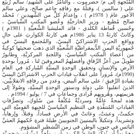
المُتَّجهةِ إلى م/ حضرموت ، والتآمُرُ على الشَّهيدِ/ سالم رُبيِّع
علي ( سالمين )، وقتلُهُ مع رفاقِهِ جاعم صالح، وعلي سالم
الأعور عامَ ( 1978م ) ، وإعدامُ كلٍّ من الشَّهيدينِ / مُحمَّد
صالح مُطيع - وزيرِ الخارجيَّةِ وعُضو المكتبِ السِّياسيّ ،
وحُسين قُماطة الكلدي - قائد المليشيا الشَّعبيَّةِ ( 1981م )
وكانتْ كارثةُ 13 يناير 1986م هي كارثةُ الكوارثِ على حالِ
وواقعِ الحزبِ الاشتراكيّ اليمنيّ، والمُجتمعِ اليمنيّ في
جُمهوريَّةِ اليمنِ الدُّيمقراطيَّةِ الشَّعبيَّةِ الذي ذهبَ ضحيتَها كوكبةٌ
من أعضاءِ المكتبِ السِّياسيّ، واللجنةِ المركزيَّةِ، وطابورٌ
طويلٌ من أعزِّ الرِّفاقِ وأفضلِهمُ المعروفينَ لنا ، مُروراً بوحدةِ
الأرضِ والإنسانِ وتحقيقِ الوحدةِ اليمنيَّةِ المُباركةِ في العامِ
(1990م)، مُروراً على انقلابِ قياداتِ الحزبِ الاشتراكيّ اليمنيّ
بقيادةِ الرَّفيقِ / علي سالم البيض، وعددٍ من رفاقِهِ الانقلابيِّين،
الذينَ انقلبوا على دولةِ ودستورِ الوحدةِ اليمنيَّةِ، وصُولاً إلى
هزيمتِهم، وهُروبِهم فُرادى وجماعاتٍ في 7 / يوليو / 1994م .
هذه لمحةٌ عامَّةٌ وسرديَّةٌ مُكثَّفةٌ من سُلوكِ، وتصرُّفاتِ
القياداتِ المُتنفِّذةِ في التنظيمِ السِّياسيّ للجبهةِ القوميَّةِ التي
حكمتْ، وعبثتْ، وعاثتْ في الأرضِ فساداً، وقتلاً، وإرهاباً،
وتشريداً، وتنكيلاً باليمنيينَ الجنوبيينَ طيلةَ فترةِ حُكمِهمُ العبثيِّ
البائسِ في جنوبِ الوطنِ في زمنِ التَّشطيرِ المشؤومِ.
وهنا نودُّ أن نُذكِّرَ القارئَ الكريمَ بأبرزِ وأهمِّ مُميِّزاتِ شخصيَّةِ