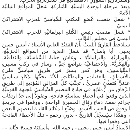
وسكرتاريَّةِ الشُّؤونِ الاقتصاديَّةِ في سكرتاريَّةِ الحزبِ.
وبعدَ مرحلةِ الوحدةِ اليمنيَّةِ المُباركةِ شغلَ المواقعَ النيابيَّةَ
الآتيةَ:
* شغلَ منصبَ عُضوِ المكتبِ السِّياسيّ للحزبِ الاشتراكيّ
اليمنيّ.
* شغلَ منصبَ رئيسِ الكُتلةِ البرلمانيَّةِ للحزبِ الاشتراكيّ
اليمنيّ في مجلسِ النوَّابِ.
سيلاحظُ القارئُ اللبيبُ بأنَّ الفَقيْدَ الغاليَ الأستاذَ / أنيس حسن
يحيى "أبا باسل" قد شغلَ العديدَ من المواقعِ الحزبيَّةِ،
والوزاريَّةِ، والبرلمانيَّةِ ، وعاشَ حياتَهُ السِّياسيَّةَ، والثقافيَّةَ،
والفِكريَّةَ، والاجتماعيَّةَ بتواضعٍ جَمٍّ ، وسارَ في ركبِ مسيرةِ
السِّياسيينَ، وهو كمن يسيرُ في طريقٍ سياسيٍّ مليءٍ
بالأشواكِ، والعقباتِ، والمطبَّاتِ، لكنَّهُ تجنَّبَها بذكاءٍ سياسيٍّ
عدنيٍّ مُتمدِّنٍ عصريٍّ ، تجنَّبَ كلَّ المزالقِ المُؤديةِ إلى طريقِ
الرِّفاقِ من زُملائِهِ في قيادةِ التنظيمِ السِّياسيّ للجبهةِ القوميَّةِ
الذينَ وقعوا في أخطاءٍ سياسيَّةٍ فادحةٍ، وصُولاً إلى حدَّ ارتكابِ
جرائمِ سفكِ دماءِ رفاقِ المسيرةِ الواحدةِ ، ووقعوا في جريمةِ
الوقوعِ في العيبِ الأسودِ، وصُنْعِ المكائدِ القاتلةِ لبعضِهم البعضِ
، وهكذا سيُسجِّلُ التاريخُ - بدونِ رحمةٍ - تلكَ الأخطاءَ الفادحةَ
التي وقعوا فيها.
الأستاذُ أنيس حسن يحيى - رحمه اللهِ، وأسكنَهُ فسيحَ جنَّاتِهِ - ،