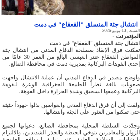
انتشال جثة المتسلق "القعقاع" في دمت
السبت, 13-يونيو-2026
المؤتمرنت
-
انتشال جثة المتسلق "القعقاع" في دمت
تمكنت فرق الإنقاذ بمصلحة الدفاع المدني من انتشال جثة
المواطن القعقاع عنتر العبسي البالغ من العمر 30 عامًا من
إحدى الفوهات البركانية بمديرية دمت في محافظة الضالع.
وأوضح مصدر في الدفاع المدني أن عملية الانتشال واجهت
صعوبات بالغة نظراً للطبيعة الجغرافية الوعرة للفوهة
البركانية وعمقها السحيق وشدة الحرارة داخل الفوهة.
ولفت إلى أن فرق الدفاع المدني والغواصين بذلوا جهوداً حثيثة
حتى تمكنوا من العثور على الجثة وانتشالها.
وجدّدت السلطة المحلية بمحافظة الضالع، دعواتها لجميع
الزوار والمغامرين بتوخي الحيطة والحذر الشديدين، والالتزام
بإرشادات السلامة العامة عند زيارة المواقع الطبيعية