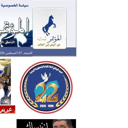
الجمعة, 07-أغسطس-2026 الساعة: 06:43 ص - آخر تحديث: 05:33 ص (33: 02) بتوقيت غرينتش
عربي