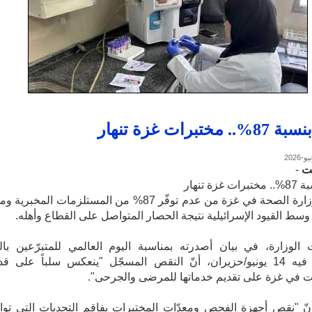
 مختبرات غزة تنهار
ت
-
غزة تنهار
حذّرت وزارة الصحة في غزة من عدم توفّر 87% من المستلزمات المخبرية 
سط القيود الإسرائيلية نتيجة الحصار المتواصل على القطاع وأهله.
لوزارة، في بيان أصدرته بمناسبة اليوم العالمي للمتبرّعين بال
الموافق فيه 14 يونيو/حزيران، أنّ النقص المسجّل "ينعكس سلباً على ق
ت في غزة على تقديم خدماتها للمرضى والجرحى".
ّ "نقص أجهزة الفحص ومعدّات المختبرات يفاقم التحديات التي توا