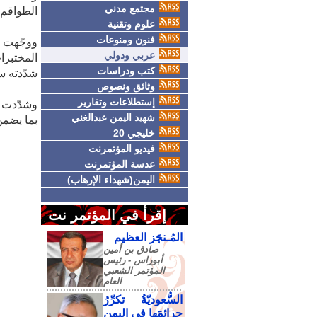
مجتمع مدني
الطواقم 
علوم وتقنية
فنون ومنوعات
ووجّهت ا
عربي ودولي
المختبرا
كتب ودراسات
شدّدته سل
وثائق ونصوص
إستطلاعات وتقارير
وشدّدت ع
شهيد اليمن عبدالغني
بما يضمن
خليجي 20
فيديو المؤتمرنت
عدسة المؤتمرنت
اليمن(شهداء الإرهاب)
إقرأ في المؤتمر نت
المُـنجَز العظيم
صادق‮ ‬بن‮ ‬أمين‮
‬أبوراس - رئيس‮
‬المؤتمر‮ ‬الشعبي‮
‬العام
السُّعوديّةُ تكرِّرُ
جرائمَها في اليمنِ