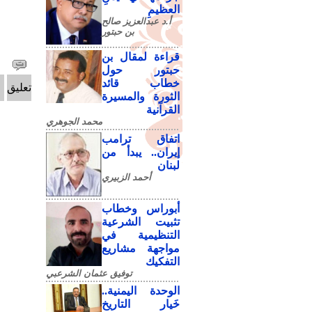
العظيمِ
أ.د عبدالعزيز صالح
بن حبتور
قراءة لمقال بن
حبتور حول
خطاب قائد
تعليق
الثورة والمسيرة
القرآنية
محمد الجوهري
اتفاق ترامب
إيران.. يبدأ من
لبنان
أحمد الزبيري
أبوراس وخطاب
تثبيت الشرعية
التنظيمية في
مواجهة مشاريع
التفكيك
توفيق عثمان الشرعبي
الوحدة اليمنية..
خَيار التاريخ