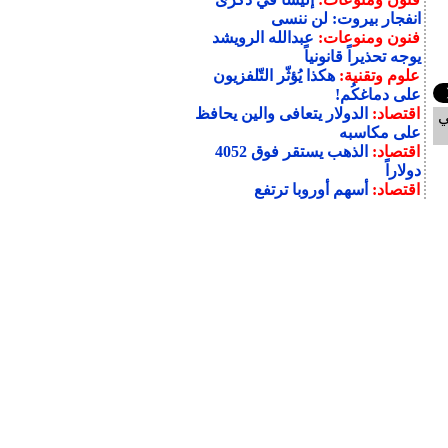
انفجار بيروت: لن ننسى
فنون ومنوعات:
عبدالله الرويشد
يوجه تحذيراً قانونياً
علوم وتقنية:
هكذا يُؤثّر التّلفزيون
على دماغكُم!
اقتصاد:
الدولار يتعافى والين يحافظ
ي
على مكاسبه
اقتصاد:
الذهب يستقر فوق 4052
دولاراً
اقتصاد:
أسهم أوروبا ترتفع