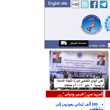
بحث متقدم
المزيد من "عربي ودولي"
800 ألف لبناني يعودون إلى
مناطقهم