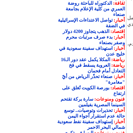
ثقافة:
الدكتوراه للباحثة روضة
العمري من كلية الإعلام بجامعة
صنعاء
مل
أخبار:
تواصل الاعتداءات الإسرائيلية
ذي
في الضفة
اقتصاد:
الذهب يتجاوز 4200 دولار
أخبار:
بدء صرف مرتبات محرم
وصفر بصنعاء
م،
أخبار:
استهداف سفينة سعودية في
خليج عدن
رياضة:
المكلا يكمل عقد دور الـ16
رياضة:
العروبة يسقط في فخ
التعادل أمام فحمان
أخبار:
صنعاء تحذّر الرياض من أيّ
"مغامرة"
اقتصاد:
بورصة الكويت تُغلق على
ارتفاع
فنون ومنوعات:
سارة بركة تقتحم
السينما المصرية بفيلمين
أخبار:
تحذيرات وتوصيات.. توسع
حالة عدم استقرار أجواء اليمن
أخبار:
إستهداف سفينة نفط سعودية
شمالي البحر الاحمر
فنون ومنوعات:
إليسا في ذكرى