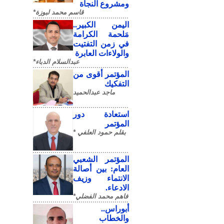
ومشروع النجاة
قاسم محمد لبوزة*
​اليمن الكبير..
مَلحمة الكرامة
في زمن التفتيت
والولاءات العابرة
عبدالسلام الدباء*
المؤتمر أقوى من
التفكيك
ماجد عبدالحميد
استعادة دور
المؤتمر
بقلم حمود العلفي *
المؤتمر الشعبي
العام: بين أصالة
الانتماء وزيف
الادعاء.
فاهم محمد الفضلي*
أبوراس..
والخطاب