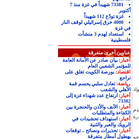
73381 شهيداً في غزة منذ 7
أكتوبر
غزة تودّع 112 شهيداً
4000 خرق إسرائيلي لوقف النار
في غزة
استعداد لهدم 3 منشآت
فلسطينية
عناوين أخرى متفرقة
أخبار:
بيان صادر عن الأمانة العامة
للمؤتمر الشعبي العام
اقتصاد:
بورصة الكويت تغلق على
تراجع
رياضة:
تعادل سلبي يحسم قمة
ومواد
الأهلي والشعب
أخبار:
ارتفاع عدد شهداء غزة إلى
73382
أخبار:
الأنف والأذن والحنجرة بين
دم
الكفاءة والمتطلبات
درة
أخبار:
استهداف تحشيدات في
الرويك والعبر والثنية
أخبار:
تحذيرات ونصائح .. توقعات
بهطول أمطار متفرقة
جه