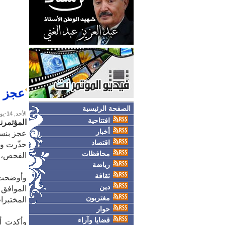
عجز بنسبة 87%..
الصفحة الرئيسية
الأحد, 14-يونيو-2026
افتتاحية
المؤتمرن
أخبار
عجز بنسبة 87%.. مختبرات 
اقتصاد
محافظات
الفحص، و
رياضة
ثقافة
وأوضحت ا
دين
مغتربون
المختبرا
حوار
قضايا وآراء
وأكدت أن