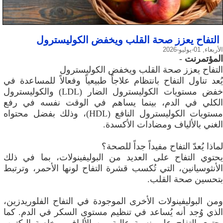
التفاح يعزز صحة القلب ويخفض الكوليسترول
الأربعاء, 01-يوليو-2026
المؤتمرنت
-
التفاح يعزز صحة القلب ويخفض الكوليسترول
يُعد تناول التفاح بانتظام علاجاً طبيعياً وفعالاً للمساعدة في
خفض مستويات الكوليسترول الضار (LDL) والكوليسترول
الكلي في الدم، بينما يساهم في الوقت نفسه في رفع
مستويات الكوليسترول النافع (HDL)، وذلك بفضل محتواه
الغني بالألياف ومضادات الأكسدة.
لماذا يُعدّ التفاح مفيداً جداً للصحة؟
يحتوي التفاح على العديد من البوليفينولات، بما في ذلك
الأنثوسيانين، التي تُكسب قشرة التفاح لونها الأحمر، وترتبط
بتحسين صحة القلب.
ومن البوليفينولات الأخرى الموجودة في التفاح الفلوريدزين،
الذي وُجد أنه يُساعد في تنظيم مستوى السكر في الدم. كما