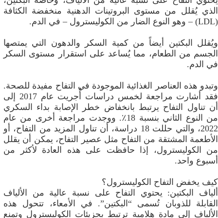
يحتوي التفاح على نسبة عالية من الألياف، وخاصة البكتين،
الذي يُقلل من مستوى البروتينات الدهنية منخفضة الكثافة
(LDL) – وهو النوع الضار من الكوليسترول – في الدم.
ويُقلل البكتين أيضاً من كمية السكر والدهون التي يمتصها
الجسم من الطعام، مما يُساعد على استقرار مستوى السكر
في الدم.
وتبدو هذه العناصر الغذائية الموجودة في التفاح مفيدة للصحة.
فقد أشارت مراجعة لخمس دراسات أُجريت عام 2017 إلى
أن تناول التفاح يرتبط بانخفاض خطر الإصابة بداء السكري
من النوع الثاني بنسبة 18٪. ووجدت مراجعة أخرى من عام
2022، والتي حللت 18 دراسة، أن تناول المزيد من التفاح، أو
الأطعمة المشتقة من التفاح مثل عصير التفاح، يمكن أن يقلل
من الكوليسترول، إذا حافظت على هذه العادة لأكثر من
أسبوع واحد.
كيف يخفض التفاح الكوليسترول؟
ألياف البكتين: يحتوي التفاح على نسبة عالية من الألياف
القابلة للذوبان تُسمى “البكتين”. في الأمعاء، تتحول هذه
الألياف إلى مادة هلامية ترتبط بجزيئات الكوليسترول وتمنع