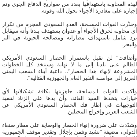
لهذه المحاولة باستهدافها بعدد من صواريخ الدفاع الجوي وتم
إجباره على مغادرة الأجواء بحول الله وقوته.
وحذّرت القوات المسلحة، العدو السعودي المجرم من تكرار
أي محاولة لخرق الأجواء أو عدوان يستهدف بلدنا وأنه سيقابل
برد شامل باستهداف مطاراته ومصالحه الحيوية في البر
والبحر.
وأضافت" لن نقبل باستمرار الحصار السعودي الأمريكي
الظالم على بلدنا إلى ما لا نهاية وسنتخذ كل الخطوات
المشروعة لإنهاء هذا الحصار".. داعية أبناء الشعب اليمني
العزيز إلى مواصلة النفير العام والجهوزية القتالية".
وأكدت القوات المسلحة، جاهزيتها بكافة تشكيلاتها لأي
خيارات يتخذها السيد القائد، وأن يدها على الزناد لتنفيذ
التوجيهات في إطار فك الحصار السعودي الأمريكي عن
الشعب العزيز وإخراج المحتلين.
وشدّدت على ضرورة إنهاء الحصار والوصاية على مطار صنعاء
الدولي، مضيفة "نشيد ونثمن بإجلال وتقدير موقف الجمهورية