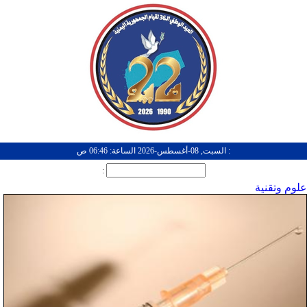
: السبت, 08-أغسطس-2026 الساعة: 06:46 ص
:
علوم وتقنية