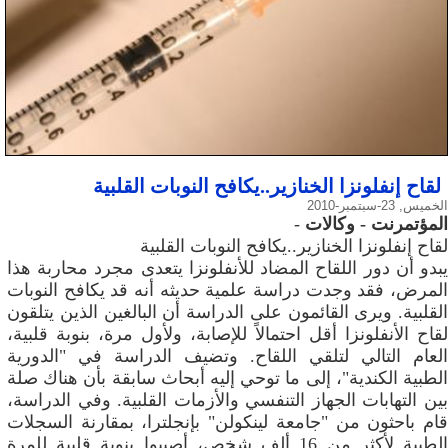
لقاح إنفلونزا الخنازير..يكافح النوبات القلبية
الخميس, 23-سبتمبر-2010
المؤتمرنت - وكالات
-
لقاح إنفلونزا الخنازير..يكافح النوبات القلبية
يبدو أن دور اللقاح المضاد للأنفلونزا يتعدى مجرد محاربة هذا
المرض، فقد وجدت دراسة علمية حديثه أنه قد يكافح النوبات
القلبية. ويرى القائمون على الدراسة أن البالغين الذين يتلقون
لقاح الأنفلونزا أقل احتمالاً للإصابة، ولأول مرة، بنوبة قلبية،
العام التالي لتلقي اللقاح. وتضيف الدراسة في "الدورية
الطبية الكندية"، إلى ما توحي إليه أبحاث سابقة بأن هناك صلة
بين التهابات الجهاز التنفسي والأزمات القلبية. وفي الدراسة،
قام باحثون من "جامعة لينكولن" بإنجلترا، بمقارنة السجلات
الطبية لأكثر من 16 ألف شخص، أصيبوا بنوبة قلبية للمرة