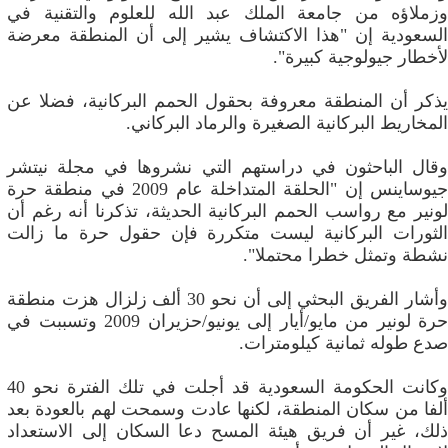
وزملاؤه من جامعة الملك عبد الله للعلوم والتقنية في
السعودية إن "هذا الاكتشاف يشير إلى أن المنطقة معرضة
لأخطار جيولوجية كبيرة".
يذكر أن المنطقة معروفة بحقول الحمم البركانية، فضلا عن
المخاريط البركانية الصغيرة والرماد البركاني.
وقال الباحثون في دراستهم التي نشروها في مجلة نيتشر
جيوساينس إن "الحلقة المتداخلة عام 2009 في منطقة حرة
لونير مع رواسب الحمم البركانية الحديثة، تذكرنا أنه رغم أن
الثورات البركانية ليست متكررة فإن حقول حرة ما زالت
نشطة وتمثل خطرا محتملا".
وأشار الفريق البحثي إلى أن نحو 30 ألف زلزال هزت منطقة
حرة لونير من مايو/أيار إلى يونيو/حزيران 2009 وتسببت في
صدع طوله ثمانية كيلومترات.
وكانت الحكومة السعودية قد أجلت في تلك الفترة نحو 40
ألفا من سكان المنطقة، لكنها عادت وسمحت لهم بالعودة بعد
ذلك، غير أن فريق هيئة المسح دعا السكان إلى الاستعداد