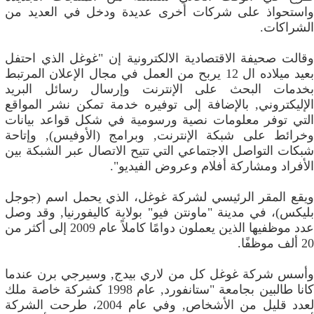
واستحواذ على شركات أخرى عديدة ودخل في العديد من
الشراكات.
وقالت صحيفة الاقتصادية الالكترونية إن "غوغل الذي احتفل
بعيد ميلاده ال 12 يربح من العمل في مجال الإعلان المرتبط
بخدمات البحث على الإنترنت وإرسال رسائل البريد
الإليكتروني, بالإضافة إلى توفيره خدمة تمكن نشر المواقع
التي توفر معلومات نصية ورسومية في شكل قواعد بيانات
وخرائط على شبكة الإنترنت, وبرامج (الأوفيس), وإتاحة
شبكات التواصل الاجتماعي التي تتيح الاتصال عبر الشبكة بين
الأفراد ومشاركة أفلام وعروض الفيديو".
ويقع المقر الرئيسي لشركة غوغل، الذي يحمل اسم (جوجل
بليكس)، في مدينة "ماونتن فيو" بولاية كاليفورنيا, وقد وصل
عدد موظفيها الذين يعملون دوامًا كاملاً عام 2009 إلى أكثر من
20 ألف موظفًا.
وأسس شركة غوغل كل من لاري بيدج, وسيرجي برن عندما
كانا طالبين بجامعة "ستانفورد, عام 1998 كشركة خاصة ملك
لعدد قليل من الأشخاص, وفي عام 2004، طرحت الشركة