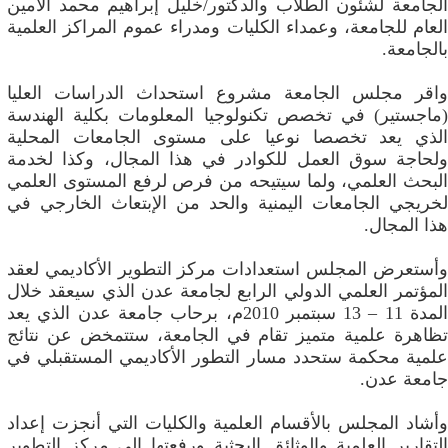
الجامعة لشئون الطلاب والدكتور/خليل إبراهيم محمد الأمين
العام للجامعة، وعمداء الكليات ومدراء عموم المراكز العلمية
بالجامعة.
واقر مجلس الجامعة مشروع استحداث الدراسات العليا
(ماجستير) في تخصص تكنولوجيا المعلومات بكلية الهندسة
الذي يعد تخصصا نوعيا على مستوى الجامعات المحلية
ولحاجة سوق العمل للكوادر في هذا المجال، وكذا لخدمة
البحث العلمي، ولما سيتيحه من فرص لرفع المستوى العلمي
لخريجي الجامعات اليمنية والحد من الإبتعاث الخارجي في
هذا المجال.
وأستعرض المجلس استعدادات مركز التطوير الأكاديمي لعقد
المؤتمر العلمي الدولي الرابع لجامعة عدن الذي سيعقد خلال
المدة 11 – 13 سبتمبر 2010م، برحاب جامعة عدن الذي يعد
تظاهرة علمية متميز تقام في الجامعة، ستتمخض عن نتائج
علمية محكمة ستحدد مسار التطور الأكاديمي المستقبلي في
جامعة عدن.
وأشاد المجلس بالأقسام العلمية والكليات التي أنجزت إعداد
التقارير العلمية والوثائق البحثية ورفعتها إلى مركز التطوير