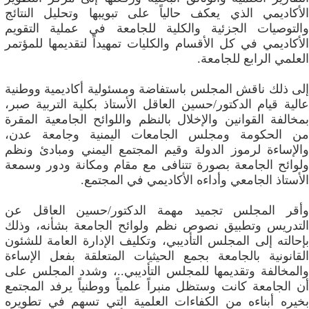
الأكاديمي الذي يعكف حالياً على تبويبها وتحليل النتائج
والتوصيات الجزئية والكلية للجامعة في عملية التقويم
الأكاديمي في كل الأقسام والكليات تمهيداً لتقديمها للمؤتمر
العلمي الرابع للجامعة.
إلى ذلك ناقش المجلس باستفاضة ومسئولية أكاديمية ووطنية
عالية قيام الدكتور/حسين العاقل الأستاذ بكلية التربية صبر،
بمخالفة القوانين والإخلال بالنظم واللوائح الجامعية المقرة
من الحكومة ومجلس الجامعات اليمنية وجامعة عدن،
والإساءة لرموز الدولة وقيم المجتمع اليمني ومبادئ ونظم
ولوائح الجامعة بصورة تتنافى مع مقام ومكانة ودور وسمعة
الأستاذ الجامعي وأداءه الأكاديمي في المجتمع.
وأقر المجلس تجميد مهمة الدكتور/حسين العاقل عن
التدريس وتطبيق نصوص نظم ولوائح الجامعة بشأنه، وذلك
بإحالته إلى المجلس التأديبي، وتكليف الإدارة العامة للشئون
القانونية بالجامعة بجمع الحيثيات المتعلقة بفعل الإساءة
والمخالفة وتقديمها للمجلس التأديبي..، وشدد المجلس على
أن الجامعة كانت وستظل منبراً علمياً ووطنياً يرفد المجتمع
بخيره أبناءه من الكفاءات العلمية التي تسهم في تطويره